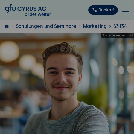
GFU Cyrus AG
Rückruf
Schulungen und Seminare
Marketing
S3134
ISTQB
®