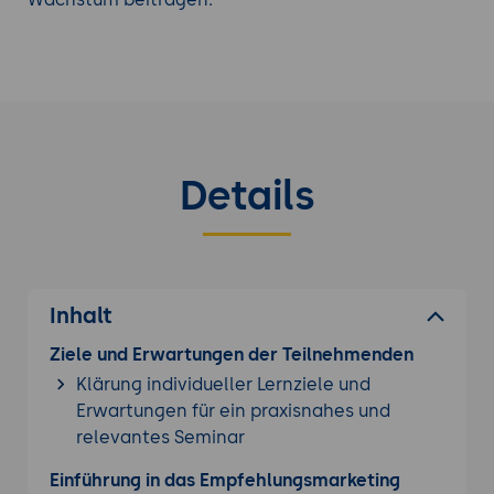
Wettbewerbsvorteil:
Unternehmen, die
erfolgreiches Empfehlungsmarketing
betreiben, können sich einen
Wettbewerbsvorteil verschaffen.
Mundpropaganda und positive Empfehlungen
können dazu führen, dass ein Unternehmen
Details
aus der Masse heraussticht und bevorzugt
wird.
Langfristige Kundenbeziehungen:
Empfehlungen basieren oft auf langfristigen
Kundenbeziehungen und einem hohen Maß
Inhalt
an Kundenzufriedenheit. Unternehmen, die
auf Empfehlungen setzen, können
Ziele und Erwartungen der Teilnehmenden
langfristige Kundenbeziehungen aufbauen,
Klärung individueller Lernziele und
die für die nachhaltige Entwicklung des
Erwartungen für ein praxisnahes und
Unternehmens von Vorteil sind.
relevantes Seminar
Einführung in das Empfehlungsmarketing