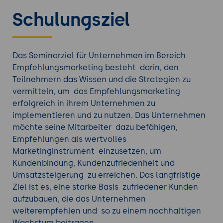
vertrauenswürdigen Personen haben eine
Schulungsziel
hohe Glaubwürdigkeit. Potenzielle Kunden
vertrauen eher den Empfehlungen anderer,
als auf herkömmliche Werbung zu reagieren.
Erweiterung des Kundenkreises:
Das Seminarziel für Unternehmen im Bereich
Empfehlungen können dazu beitragen, dass
Empfehlungsmarketing besteht darin, den
Unternehmen neue Kunden erreichen, die sie
Teilnehmern das Wissen und die Strategien zu
sonst möglicherweise nicht angesprochen
vermitteln, um das Empfehlungsmarketing
hätten. Durch die positiven Erfahrungen und
erfolgreich in ihrem Unternehmen zu
Empfehlungen bestehender Kunden können
implementieren und zu nutzen. Das Unternehmen
neue Zielgruppen erschlossen werden.
möchte seine Mitarbeiter dazu befähigen,
Positive Kundenbewertungen und Reputation:
Empfehlungen als wertvolles
Empfehlungsmarketing geht oft einher mit
Marketinginstrument einzusetzen, um
positiven Kundenbewertungen und Online-
Kundenbindung, Kundenzufriedenheit und
Reputation. Kunden, die gute Erfahrungen mit
Umsatzsteigerung zu erreichen. Das langfristige
einem Unternehmen gemacht haben, neigen
Ziel ist es, eine starke Basis zufriedener Kunden
dazu, positive Bewertungen zu hinterlassen,
aufzubauen, die das Unternehmen
was wiederum das Vertrauen anderer
weiterempfehlen und so zu einem nachhaltigen
potenzieller Kunden stärkt.
Wachstum beitragen.