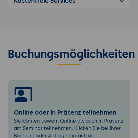
Kostenfreie Services
Net Promoter Score (NPS) und seine
Bedeutung
Einführung in den Net Promoter Score
Berechnung und Interpretation des NPS
Bedeutung des NPS als Maß für
Kundenzufriedenheit und Kundenloyalität
Buchungsmöglichkeiten
Strategien und Taktiken im
Empfehlungsmarketing
Kundenbindung durch
Empfehlungsprogramme
Incentives und Belohnungen für
Empfehlungen
Kooperationen mit Influencern und
Multiplikatoren
Online oder in Präsenz teilnehmen
Sternebewertung bei Organic Google
Sie können sowohl Online als auch in Präsenz
am Seminar teilnehmen. Klicken Sie bei Ihrer
Erfolgreiche Umsetzung von
Buchung oder Anfrage einfach die