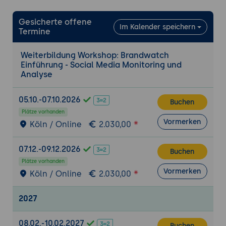
kritischen Erwähnungen
Gesicherte offene
Reaktionsstrategien und
Im Kalender speichern
Termine
Eskalationsprozesse
Fallstudien zum erfolgreichen Issue
Weiterbildung Workshop: Brandwatch
Management
Einführung - Social Media Monitoring und
Analyse
7. Reporting und Datenexport
Erstellung automatisierter Reports für
05.10.-07.10.2026
Buchen
Stakeholder
Plätze vorhanden
Visualisierung von KPIs für Management-
Vormerken
Köln / Online
2.030,00
Meetings
Integration mit BI-Tools und
07.12.-09.12.2026
Buchen
Marketingplattformen
Plätze vorhanden
Vormerken
Köln / Online
2.030,00
8. Datenschutz und Compliance
DSGVO-konforme Datennutzung in
2027
Brandwatch
Anonymisierung und Aggregation
08.02.-10.02.2027
Buchen