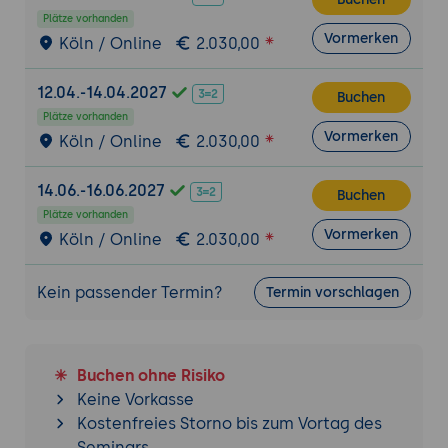
sensibler Daten
Plätze vorhanden
Rechtliche Grundlagen für Social-Media-
Vormerken
Köln / Online
2.030,00
Analysen
12.04.-14.04.2027
Abschlussübung
Buchen
Plätze vorhanden
Die Teilnehmenden erstellen ein
Vormerken
Köln / Online
2.030,00
vollständiges Brandwatch-Dashboard für
ein definiertes Marken- oder
14.06.-16.06.2027
Buchen
Branchenthema, analysieren die
Plätze vorhanden
Ergebnisse und leiten daraus konkrete
Vormerken
Köln / Online
2.030,00
Handlungsempfehlungen ab.
Kein passender Termin?
Termin vorschlagen
Buchen ohne Risiko
Keine Vorkasse
Kostenfreies Storno bis zum Vortag des
Seminars