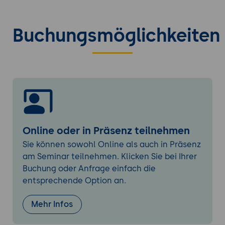
4. Sentiment-Analyse und Trend-Erkennung
Buchungsmöglichkeiten
Automatisierte Erkennung von
Stimmungen und Emotionen
Identifikation aufkommender Trends und
Themen
Nutzung von Heatmaps und
Zeitverlaufsgrafiken
5. Influencer- und Wettbewerbsanalyse
Ermittlung relevanter Influencer für
Online oder in Präsenz teilnehmen
Kampagnen
Sie können sowohl Online als auch in Präsenz
Wettbewerbsbenchmarking auf Basis von
am Seminar teilnehmen. Klicken Sie bei Ihrer
Social Data
Buchung oder Anfrage einfach die
Analyse von Content-Strategien und
entsprechende Option an.
Reichweiten
Mehr Infos
6. Alerting und Krisenmanagement
Einrichtung von Echtzeitwarnungen bei