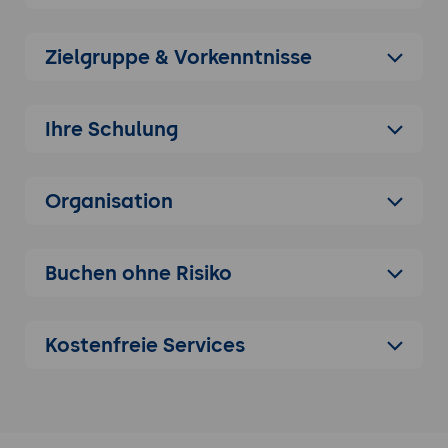
Anwendungsfälle für Unternehmen und
Agenturen
Zielgruppe & Vorkenntnisse
2. Kontoerstellung und Dashboard-
Konfiguration
Einrichtung von Benutzerkonten und
Ihre Schulung
Workspaces
Anpassung der Dashboard-Widgets an
Organisation
Unternehmensziele
Rechte- und Rollenmanagement für
Teams
Buchen ohne Risiko
3. Themen- und Keyword-Monitoring
Erstellung von Suchabfragen und
Keyword-Sets
Kostenfreie Services
Verwendung von Boolean-Operatoren für
präzise Ergebnisse
Filtern nach Plattform, Region und
Sprache