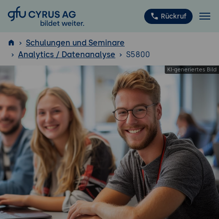
GFU Cyrus AG
Rückruf
Schulungen und Seminare
Analytics / Datenanalyse
S5800
ISTQB
®