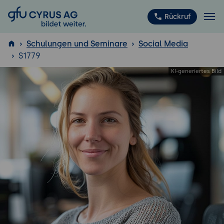
GFU Cyrus AG
Rückruf
Schulungen und Seminare
Social Media
S1779
ISTQB
®