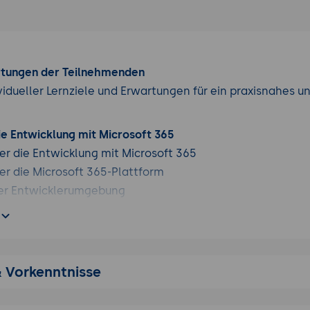
rtungen der Teilnehmenden
vidueller Lernziele und Erwartungen für ein praxisnahes u
ie Entwicklung mit Microsoft 365
er die Entwicklung mit Microsoft 365
er die Microsoft 365-Plattform
der Entwicklerumgebung
ph
ber Microsoft Graph
von Microsoft Graph-APIs
& Vorkenntnisse
g und Authentifizierung mit Microsoft Graph
eitung mit Microsoft Graph