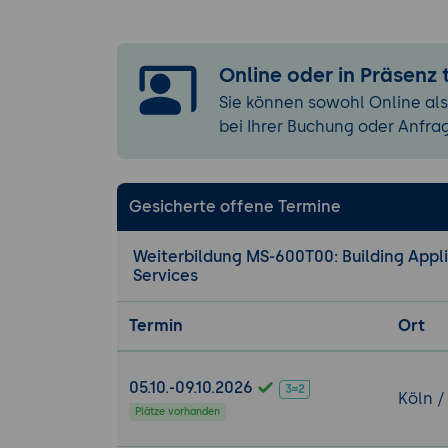
Überblick üb
Erstellen v
Erstellen vo
Online oder in Präsenz
Erstellen vo
Sie können sowohl Online als
Verwalten von M
bei Ihrer Buchung oder Anfra
Überblick üb
Verwalten v
Gesicherte offene Termine
Verwalten v
Verwalten von M
Weiterbildung MS-600T00: Building Appli
Überblick üb
Services
Verwalten v
Termin
Ort
Verwalten vo
Verwalten v
05.10.-09.10.2026
Implementieren
Köln /
Plätze vorhanden
Überblick ü
Implementie