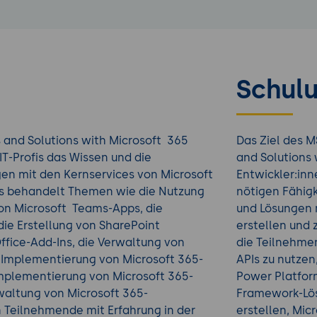
Schulu
 and Solutions with Microsoft 365
Das Ziel des M
IT-Profis das Wissen und die
and Solutions 
n mit den Kernservices von Microsoft
Entwickler:inn
urs behandelt Themen wie die Nutzung
nötigen Fähig
von Microsoft Teams-Apps, die
und Lösungen 
ie Erstellung von SharePoint
erstellen und 
ffice-Add-Ins, die Verwaltung von
die Teilnehmen
ie Implementierung von Microsoft 365-
APIs zu nutzen
 Implementierung von Microsoft 365-
Power Platfor
waltung von Microsoft 365-
Framework-Lösu
an Teilnehmende mit Erfahrung in der
erstellen, Mic