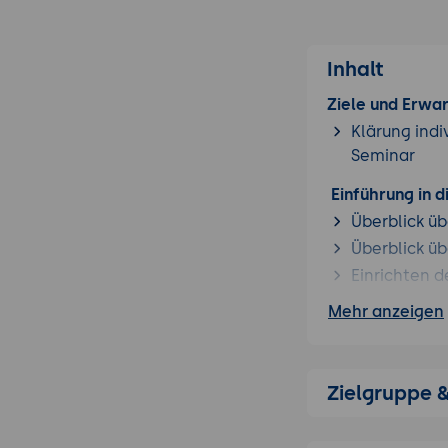
Inhalt
Ziele und Erwa
Klärung indi
Seminar
Einführung in d
Überblick üb
Überblick üb
Einrichten 
Mehr anzeigen
Microsoft Gra
Überblick ü
Verwendung 
Zielgruppe 
Autorisierun
Datenverarb