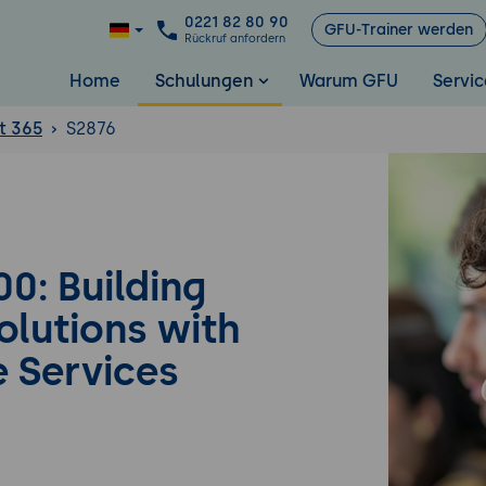
0221 82 80 90
GFU-Trainer werden
Rückruf anfordern
Home
Schulungen
Warum GFU
Servic
t 365
S2876
0: Building
olutions with
 Services