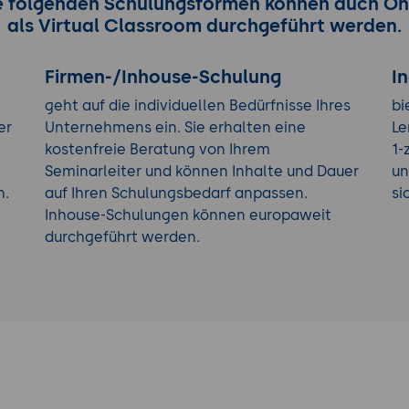
e folgenden Schulungsformen können auch On
als Virtual Classroom durchgeführt werden.
Firmen-/Inhouse-Schulung
I
geht auf die individuellen Bedürfnisse Ihres
bi
er
Unternehmens ein. Sie erhalten eine
Le
kostenfreie Beratung von Ihrem
1-
Seminarleiter und können Inhalte und Dauer
un
h.
auf Ihren Schulungsbedarf anpassen.
si
Inhouse-Schulungen können europaweit
durchgeführt werden.