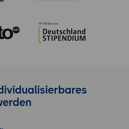
ividualisierbares
werden