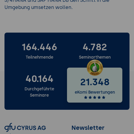
S/4HANA und SAP HANA DB den Schritt in die
Umgebung umsetzen wollen.
164.446
4.782
Teilnehmende
Seminarthemen
40.164
21.348
Durchgeführte
eKomi Bewertungen
Seminare
Newsletter