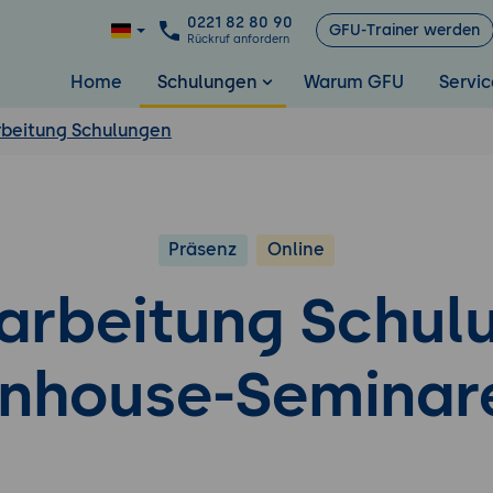
0221 82 80 90
GFU-Trainer werden
Rückruf anfordern
Home
Schulungen
Warum GFU
Servic
rbeitung Schulungen
Präsenz
Online
rarbeitung Schul
Inhouse-Seminar