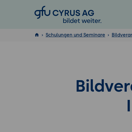
GFU Cyrus AG
Schulungen und Seminare
Bildvera
ISTQB
®
Bildve