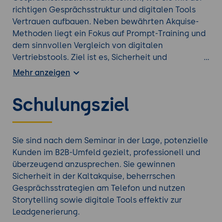
richtigen Gesprächsstruktur und digitalen Tools
Vertrauen aufbauen. Neben bewährten Akquise-
Methoden liegt ein Fokus auf Prompt-Training und
dem sinnvollen Vergleich von digitalen
Vertriebstools. Ziel ist es, Sicherheit und
Souveränität im Erstkontakt zu gewinnen,
Mehr anzeigen
Einwände elegant zu behandeln und aus
Kaltakquise qualifizierte Leads zu machen. Das
Schulungsziel
Seminar kombiniert Vertriebspsychologie mit
umsetzbaren Techniken - für mehr Erfolg im
modernen IT-Vertrieb.
Sie sind nach dem Seminar in der Lage, potenzielle
Kunden im B2B-Umfeld gezielt, professionell und
überzeugend anzusprechen. Sie gewinnen
Sicherheit in der Kaltakquise, beherrschen
Gesprächsstrategien am Telefon und nutzen
Storytelling sowie digitale Tools effektiv zur
Leadgenerierung.