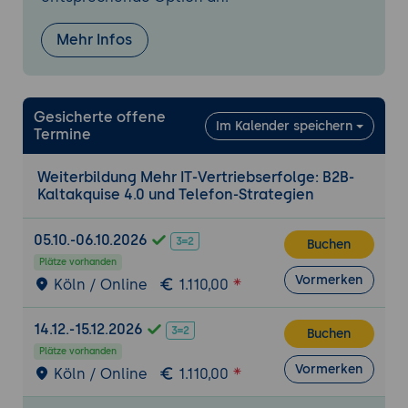
Individuelles Feedback zu Wirkung,
Sprache und Struktur
Mehr Infos
Gesicherte offene
Im Kalender speichern
Termine
Weiterbildung Mehr IT-Vertriebserfolge: B2B-
Kaltakquise 4.0 und Telefon-Strategien
05.10.-06.10.2026
Buchen
Plätze vorhanden
Vormerken
Köln / Online
1.110,00
14.12.-15.12.2026
Buchen
Plätze vorhanden
Vormerken
Köln / Online
1.110,00