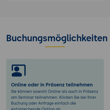
Leistungen
Prompt-Training für KI-gestützte
Vertriebsarbeit
Einsatz von KI zur Gesprächsvorbereitung
und Lead-Qualifizierung
Buchungsmöglichkeiten
Erstellung wirkungsvoller Prompts für
vertriebsrelevante Inhalte
Tools & Technologie im Vergleich
CRM-Systeme, Automatisierung, Lead-
Tracking
Welche Tools unterstützen Ihre
Akquiseziele wirklich?
Online oder in Präsenz teilnehmen
Praxisübungen: Telefonate simulieren,
Sie können sowohl Online als auch in Präsenz
Feedback erhalten
am Seminar teilnehmen. Klicken Sie bei Ihrer
Rollenspiele mit typischen Akquise-
Buchung oder Anfrage einfach die
Situationen
entsprechende Option an.