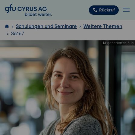
GFU Cyrus AG
Rückruf
Schulungen und Seminare
Weitere Themen
S6167
ISTQB
®