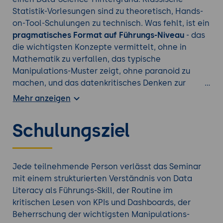
Statistik-Vorlesungen sind zu theoretisch, Hands-
on-Tool-Schulungen zu technisch. Was fehlt, ist ein
pragmatisches Format auf Führungs-Niveau
- das
die wichtigsten Konzepte vermittelt, ohne in
Mathematik zu verfallen, das typische
Manipulations-Muster zeigt, ohne paranoid zu
machen, und das datenkritisches Denken zur
Selbstverständlichkeit der Führungsarbeit macht.
Mehr anzeigen
Studien zeigen, dass datenkompetente
Führungskräfte messbar bessere Entscheidungen
Schulungsziel
treffen, weniger anfällig für Beratungs-
Etikettenschwindel sind und in Vorstandssitzungen
souveräner argumentieren. Dieses Zwei-Tage-
Seminar vermittelt diese Kompetenz kompakt und
Jede teilnehmende Person verlässt das Seminar
mit direkter Anwendbarkeit ab dem ersten
mit einem strukturierten Verständnis von Data
Arbeitstag nach dem Seminar.
Literacy als Führungs-Skill, der Routine im
kritischen Lesen von KPIs und Dashboards, der
Beherrschung der wichtigsten Manipulations-