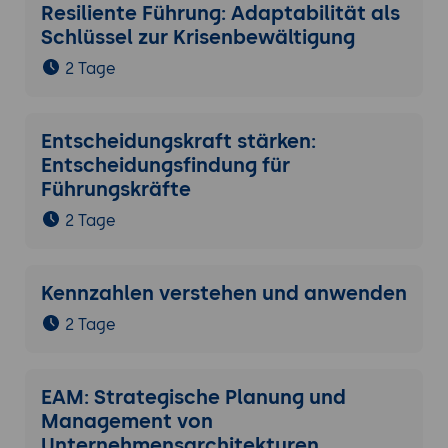
Resiliente Führung: Adaptabilität als
eigenen Führungs-Alltag, eine Team-
Schlüssel zur Krisenbewältigung
Initiative zur Datenkultur, eine konkrete
KPI- oder Reporting-Reform; Buddy aus
2 Tage
dem Seminar wählen für gegenseitige
Reflexion nach 4 und 12 Wochen.
Entscheidungskraft stärken:
Entscheidungsfindung für
Führungskräfte
2 Tage
Kennzahlen verstehen und anwenden
2 Tage
EAM: Strategische Planung und
Management von
Unternehmensarchitekturen