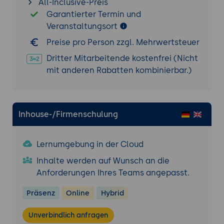
All-Inclusive-Preis
3D-Effekte zur Verzerrung
Garantierter Termin und
Farbcodierung mit emotionaler
Veranstaltungsort
Aufladung
Preise pro Person zzgl. Mehrwertsteuer
Cherry-Picking von Vergleichs-
Datenpunkten
Dritter Mitarbeitende kostenfrei (Nicht
mit anderen Rabatten kombinierbar.)
"Wie lügt man mit Statistik": die
klassischen Manipulations-Muster und wie
man sie erkennt.
Gute Visualisierungen vs. Eye-Candy:
Inhouse-/Firmenschulung
Edward Tufte's Prinzipien für
Führungskräfte.
Lernumgebung in der Cloud
AI-generierte Visualisierungen kritisch
Inhalte werden auf Wunsch an die
lesen: ChatGPT-Charts, Microsoft-Copilot-
Anforderungen Ihres Teams angepasst.
Auswertungen, automatisch generierte
Reports.
Präsenz
Online
Hybrid
Praxis-Übung:
Sechs reale
Datenvisualisierungen analysieren
Unverbindlich anfragen
(Auswahl aus aktuellen