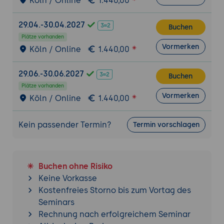
Köln / Online
1.440,00
klassifizieren; zwei Vanity Metrics
identifizieren, die ersetzt werden sollten.
29.04.-30.04.2027
Buchen
3. Datenvisualisierungen kritisch lesen
Plätze vorhanden
Vormerken
Anatomie einer guten Datenvisualisierung:
Köln / Online
1.440,00
Achsen, Skalen, Beschriftungen,
Datenpunkte, Aggregation, Vergleichs-
29.06.-30.06.2027
Buchen
Ebene.
Plätze vorhanden
Vormerken
Köln / Online
1.440,00
Klassiker: Balken-, Linien-,
Tortendiagramm, Streudiagramm,
Heatmap, Treemap.
Kein passender Termin?
Termin vorschlagen
Visualisierungs-Tricks und Manipulations-
Muster:
Y-Achse abgeschnitten oder verzerrt
Buchen ohne Risiko
Selektive Zeiträume
Keine Vorkasse
Doppelte Y-Achsen ohne Bezug
Kostenfreies Storno bis zum Vortag des
Tortendiagramme mit zu vielen
Seminars
Segmenten
Rechnung nach erfolgreichem Seminar