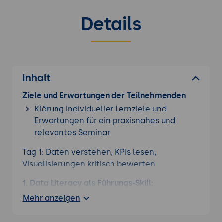
Details
Inhalt
Ziele und Erwartungen der Teilnehmenden
Klärung individueller Lernziele und
Erwartungen für ein praxisnahes und
relevantes Seminar
Tag 1: Daten verstehen, KPIs lesen,
Visualisierungen kritisch bewerten
1. Data Literacy als Führungs-Skill:
Grundlagen und Mindset
Mehr anzeigen
Was Data Literacy auf Führungsebene
bedeutet: kritisch lesen, fragen stellen,