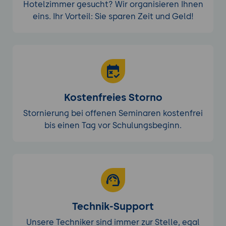
Hotelzimmer gesucht? Wir organisieren Ihnen
Praxis-Übung:
Eine reale anstehende
eins. Ihr Vorteil: Sie sparen Zeit und Geld!
Entscheidung aus dem eigenen Führungs-
Alltag durchspielen - verfügbare Daten
kategorisieren, Unsicherheits-Bereiche
identifizieren, Pre-Mortem-Analyse
durchführen, Entscheidungs-Logik mit
Bayes-Update strukturieren.
Kostenfreies Storno
6. Datenkritische Diskussionen führen
Argumentations-Disziplin in Führungs-
Stornierung bei offenen Seminaren kostenfrei
Meetings: Behauptung, Daten-Beleg,
bis einen Tag vor Schulungsbeginn.
Methodik-Einordnung, Limitationen.
Die richtigen Fragen stellen: "Wer hat
erhoben?", "Wie gross war die
Stichprobe?", "Was ist die Vergleichs-
Basis?", "Was ist die Limitations-Liste?".
Beratungs-Reports und Marktstudien
Technik-Support
kritisch hinterfragen: McKinsey, BCG, Bain,
Unsere Techniker sind immer zur Stelle, egal
Gartner - methodische Stärken und