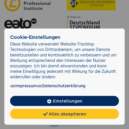
Cookie-Einstellungen
Diese Website verwendet Website-Tracking-
Technologien von Drittanbietern, um unsere Dienste
bereitzustellen und kontinuierlich zu verbessern und um
Werbung entsprechend den Interessen der Nutzer
Über 10.279 Unternehmen lernen bei der
anzuzeigen. Ich bin damit einverstanden und kann
GFU
meine Einwilligung jederzeit mit Wirkung für die Zukunft
widerrufen oder ändern.
Impressum
Datenschutzerklärung
Einstellungen
Alles akzeptieren
Chat
KI-
FAQ
Teilen
Cookies
frei
Berater