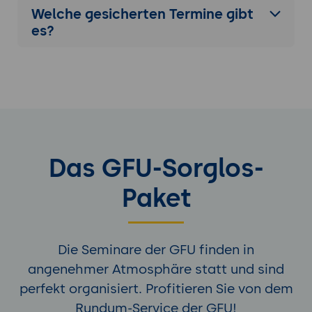
Praxis-Übung:
Vier Aussagen aus aktuellen
Welche gesicherten Termine gibt
Studien und Beratungs-Reports
es?
analysieren - jeweils
Korrelations-/Kausalitäts-Ansprüche
prüfen, Stichproben-Aspekte hinterfragen,
alternative Erklärungen formulieren.
Tag 2: Datenbasierte Entscheidungen,
Argumentation und Kultur
Das GFU-Sorglos-
5. Datenbasierte Entscheidungen unter
Unsicherheit
Paket
Entscheidungs-Logik: Daten plus
Urteilskraft plus Erfahrung - nicht Daten
ersetzen Urteil.
Die Seminare der GFU finden in
Bayessches Denken vereinfacht: Prior,
Evidenz, Posterior - wie neue Daten
angenehmer Atmosphäre statt und sind
bestehendes Wissen aktualisieren.
perfekt organisiert. Profitieren Sie von dem
Risiko vs. Unsicherheit: Knight'sche
Rundum-Service der GFU!