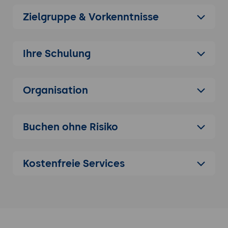
Argumentations-Disziplin.
Zielgruppe & Vorkenntnisse
Datenarten verstehen: quantitativ vs.
qualitativ, Primärdaten vs. Sekundärdaten,
strukturierte vs. unstrukturierte Daten.
Ihre Schulung
Anatomie einer Daten-Aussage: Quelle,
Erhebungs-Methode, Stichprobe,
Auswertungs-Disziplin, Limitationen.
Organisation
Die wichtigsten Fragen an jede Daten-
Aussage: Wer hat erhoben? Wann? Wie?
Mit welcher Stichprobe? Was wurde nicht
Buchen ohne Risiko
erhoben?
Datenbasierte vs. datengetriebene
Kostenfreie Services
Entscheidungen: Daten als Entscheidungs-
Hilfe, nicht als Ersatz für Urteilskraft.
Anti-Patterns: Datenhörigkeit, Daten-
Ignoranz, Daten-Theater (Daten-
Reportings ohne Entscheidungs-
Konsequenz).