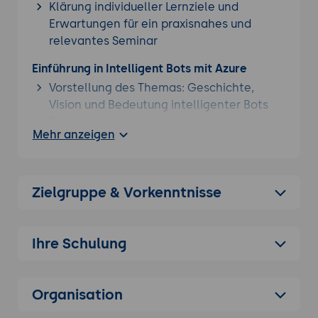
Klärung individueller Lernziele und
Erwartungen für ein praxisnahes und
relevantes Seminar
Einführung in Intelligent Bots mit Azure
Vorstellung des Themas: Geschichte,
Vision und Bedeutung intelligenter Bots
Überblick über den Azure Bot Service und
Mehr anzeigen
die Rolle von KI in Bot-Lösungen
Hauptmerkmale und Einsatzbereiche von
intelligenten Bots
Zielgruppe & Vorkenntnisse
Ziele und Nutzen von Bot-Anwendungen
für Unternehmen
Überblick über Azure Bot Service und
Ihre Schulung
Cognitive Services
Vorstellung des Azure Bot Service:
Organisation
Funktionen, Architektur und Möglichkeiten
Integration von Cognitive Services wie