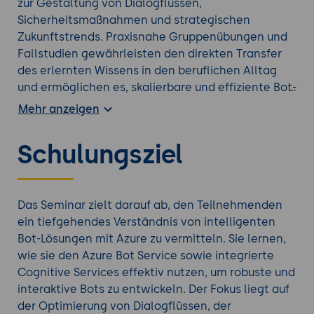
zur Gestaltung von Dialogflüssen,
Sicherheitsmaßnahmen und strategischen
Zukunftstrends. Praxisnahe Gruppenübungen und
Fallstudien gewährleisten den direkten Transfer
des erlernten Wissens in den beruflichen Alltag
und ermöglichen es, skalierbare und effiziente Bot-
Anwendungen zu realisieren.
Mehr anzeigen
Vorteile für das Unternehmen
Erhöhung der Kundenzufriedenheit durch
Schulungsziel
intelligente, automatisierte Bots
Optimierung von Geschäftsprozessen und
Support-Systemen durch 24/7-Verfügbarkeit
Kosteneinsparungen durch Automatisierung
Das Seminar zielt darauf ab, den Teilnehmenden
repetitiver Aufgaben
ein tiefgehendes Verständnis von intelligenten
Wettbewerbsvorteile durch innovative,
Bot-Lösungen mit Azure zu vermitteln. Sie lernen,
skalierbare Lösungen im Bereich
wie sie den Azure Bot Service sowie integrierte
Conversational AI
Cognitive Services effektiv nutzen, um robuste und
interaktive Bots zu entwickeln. Der Fokus liegt auf
der Optimierung von Dialogflüssen, der