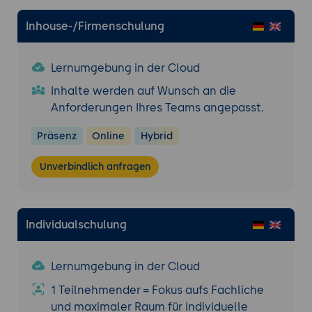
End-Szenario zur Implementierung eines
Inhouse-/Firmenschulung
intelligenten Bots mit Azure
Ziel: Die Teilnehmenden konfigurieren den
Azure Bot Service, integrieren Cognitive
Lernumgebung in der Cloud
Services (z. B. LUIS, QnA Maker, Speech
Inhalte werden auf Wunsch an die
Services) und bauen einen Dialogfluss für
Anforderungen Ihres Teams angepasst.
eine Beispielanwendung
Ergebnis: Jede Gruppe präsentiert ihr
Präsenz
Online
Hybrid
fertiges Konzept inklusive einer Live-Demo
Unverbindlich anfragen
der zentralen Funktionen; anschließend
erfolgt eine moderierte Feedbackrunde
zur Diskussion von
Verbesserungspotenzialen
Individualschulung
Lernumgebung in der Cloud
1 Teilnehmender = Fokus aufs Fachliche
und maximaler Raum für individuelle