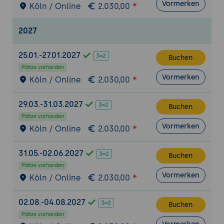
Optimierung der User Experience
Vormerken
Köln / Online
2.030,00
Entwicklung und Testverfahren
2027
Erstellung von Bot-Dialogen und
Implementierung von Logik mit dem Azure
25.01.-27.01.2027
Bot Framework
Buchen
Plätze vorhanden
Einsatz von Tools zur Simulation und
Vormerken
Köln / Online
2.030,00
Testautomatisierung
Durchführung von Unit-Tests und End-to-
29.03.-31.03.2027
Buchen
End-Tests
Plätze vorhanden
Strategien zur Fehlerdiagnose und
Vormerken
Köln / Online
2.030,00
kontinuierlichen Verbesserung
Deployment, Skalierung und Integration
31.05.-02.06.2027
Buchen
Bereitstellung von Bot-Anwendungen in
Plätze vorhanden
Vormerken
Köln / Online
2.030,00
Azure und anderen Cloud-Umgebungen
Einsatz von Auto Scaling und Load
02.08.-04.08.2027
Balancing für hohe Verfügbarkeit
Buchen
Plätze vorhanden
Integration in bestehende CRM-, ERP- oder