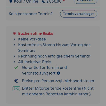
Vormerken
Köln / Online
2.030,00
Support-Systeme
Fallstudien zur erfolgreichen Umsetzung
Kein passender Termin?
Termin vorschlagen
und Integration in Unternehmensprozesse
Sicherheitsaspekte und Zukunftstrends
Implementierung von Authentifizierungs-
Buchen ohne Risiko
und Autorisierungsmechanismen in Bot-
Keine Vorkasse
Systemen
Kostenfreies Storno bis zum Vortag des
Umsetzung von Datenschutz- und
Seminars
Sicherheitsrichtlinien gemäß Compliance-
Rechnung nach erfolgreichem Seminar
Vorgaben
All-Inclusive-Preis
Diskussion ethischer Fragestellungen und
Garantierter Termin und
Bias in KI-Anwendungen
Veranstaltungsort
Ausblick auf zukünftige Trends und
Preise pro Person zzgl. Mehrwertsteuer
Innovationen im Bereich Conversational AI
Dritter Mitarbeitende kostenfrei (Nicht
Praktische Abschlussübung
mit anderen Rabatten kombinierbar.)
Aufgabe: In Gruppenarbeit entwickeln die
Teilnehmenden ein vollständiges End-to-