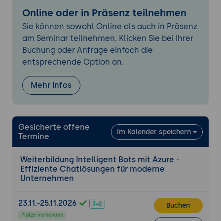
Grundlagen des Natural Language
Online oder in Präsenz teilnehmen
Processing (NLP) in Bot-Anwendungen
Sie können sowohl Online als auch in Präsenz
Einrichtung und Training von Language
am Seminar teilnehmen. Klicken Sie bei Ihrer
Understanding (LUIS)-Modellen
Buchung oder Anfrage einfach die
Integration von LUIS in den Dialogfluss zur
entsprechende Option an.
Verbesserung der Benutzerinteraktion
Optimierung von Sprachmodellen für
Mehr Infos
präzisere Intents- und Entity-Erkennung
Spracherkennung und Sprachsynthese mit
Azure Speech Services
Gesicherte offene
Im Kalender speichern
Einsatz von Azure Speech-to-Text zur
Termine
Echtzeit-Spracherkennung
Nutzung von Azure Text-to-Speech für
Weiterbildung Intelligent Bots mit Azure -
Effiziente Chatlösungen für moderne
natürliche Sprachsynthese
Unternehmen
Integration von Sprachdiensten in Bot-
Anwendungen
23.11.-25.11.2026
Buchen
Anpassung der Sprachparameter zur
Plätze vorhanden