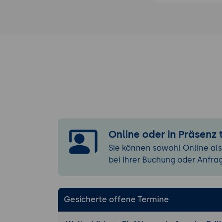
Lösung:
Einrichtung 
Verbindung 
Ergebnis:
Ein
importierte
Abfragen und SQ
Durchführung
Nutzung von
Datenverarbeit
Online oder in Präsenz
Verwendung 
Sie können sowohl Online als
Erstellung u
bei Ihrer Buchung oder Anfra
Leistungsoptim
Techniken zu
Skalierung 
Gesicherte offene Termine
Sicherheit und 