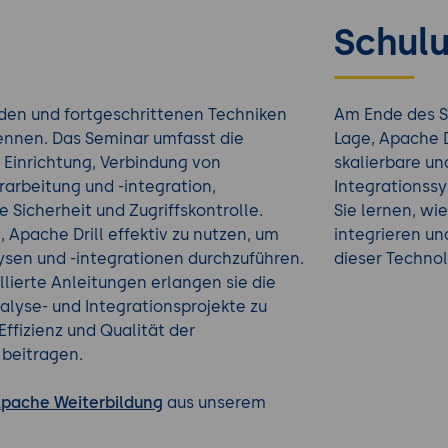
Schulu
den und fortgeschrittenen Techniken
Am Ende des S
kennen. Das Seminar umfasst die
Lage, Apache D
d Einrichtung, Verbindung von
skalierbare u
arbeitung und -integration,
Integrationssy
 Sicherheit und Zugriffskontrolle.
Sie lernen, wi
 Apache Drill effektiv zu nutzen, um
integrieren un
ysen und -integrationen durchzuführen.
dieser Technol
llierte Anleitungen erlangen sie die
alyse- und Integrationsprojekte zu
ffizienz und Qualität der
beitragen.
pache Weiterbildung
aus unserem