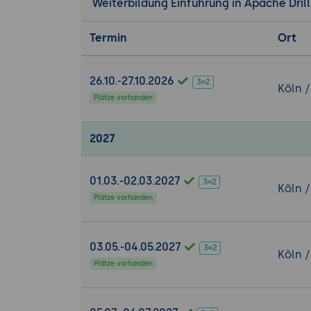
Weiterbildung Einführung in Apache Drill
Verwaltung v
Implementier
Termin
Ort
Praktische Übu
Problemstel
26.10.-27.10.2026
Köln /
mit Apache D
Plätze vorhanden
Lösung:
Verarbeitung
2027
Integration 
Ergebnis:
Ein
01.03.-02.03.2027
genutzt wird
Köln /
Plätze vorhanden
03.05.-04.05.2027
Köln /
Plätze vorhanden