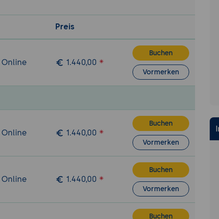
on Benutzern und Rollen in Apache Drill.
ung von Sicherheitsrichtlinien und Zugriffskontrollen.
Preis
ng 2: Datenverarbeitung und Integration
Buchen
lung:
Durchführung einer Datenverarbeitung und Integrat
 Online
1.440,00
rill.
Vormerken
 der Daten mit Apache Drill: Nutzung von SQL zur Datena
der verarbeiteten Daten in eine Analyse- oder Berichtsu
 verarbeiteter Datensatz, der zur Analyse oder Berichtser
Buchen
.
 Online
1.440,00
Vormerken
Buchen
 Online
1.440,00
Vormerken
Buchen