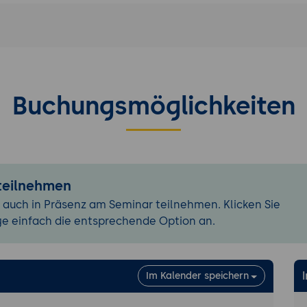
eines Apache Drill-Knotens und grundlegende Konfigurati
von Apache Drill mit verschiedenen Datenquellen und Imp
 funktionierendes Apache Drill-Setup mit verbundenen D
n Daten.
Buchungsmöglichkeiten
L in Apache Drill
 von Abfragen mit SQL in Apache Drill.
 erweiterten SQL-Funktionen und Optimierung von Abfra
ung und -integration
 teilnehmen
von Apache Drill zur Datenverarbeitung und Integration.
 auch in Präsenz am Seminar teilnehmen. Klicken Sie
nd Verwaltung von virtuellen Datasets und Ansichten.
ge einfach die entsprechende Option an.
ierung und Skalierung
r Verbesserung der Leistung von Apache Drill.
von Apache Drill für große Datenmengen und verteilte U
Im Kalender speichern
Zugriffskontrolle