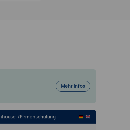
onen.
ort von Daten.
atenquellen und
gen.
Mehr Infos
mgebungen.
Inhouse-/Firmenschulung