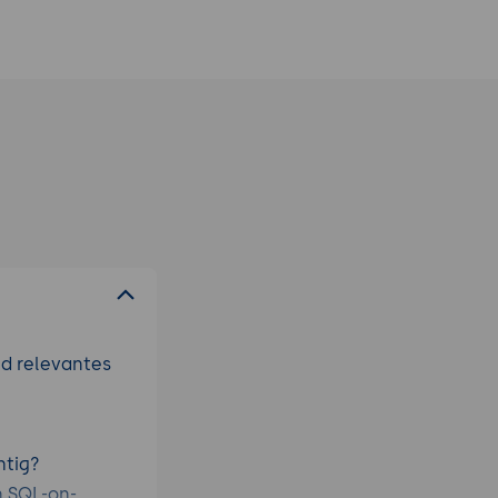
nd relevantes
htig?
n SQL-on-