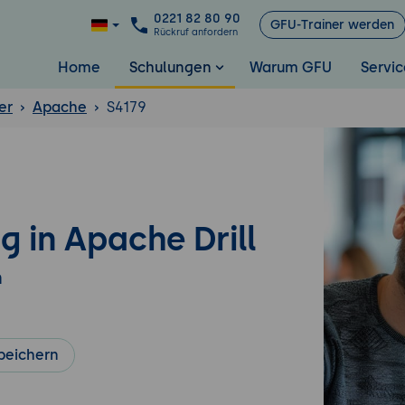
0221 82 80 90
GFU-Trainer werden
Rückruf anfordern
Home
Schulungen
Warum GFU
Servic
er
Apache
S4179
g in Apache Drill
n
peichern