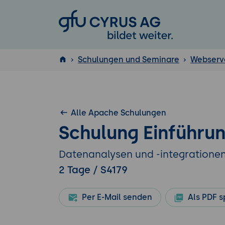
GFU Cyrus AG
Schulungen und Seminare
Webserv
ISTQB
®
Alle Apache Schulungen
Schulung Einführun
Datenanalysen und -integratione
2 Tage / S4179
Per E-Mail senden
Als PDF s