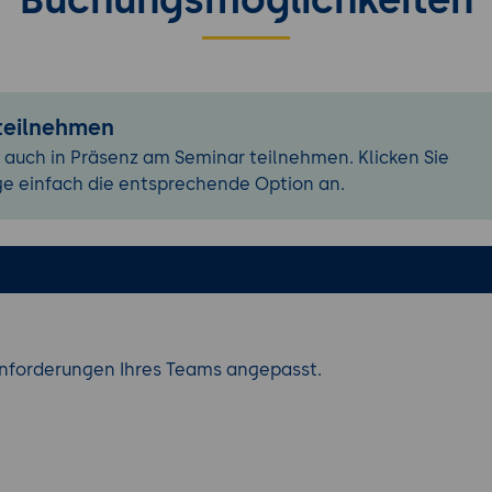
g 1: Erstellen und Bereitstellen eines einfachen Thrift-Di
lung:
Entwicklung und Bereitstellung eines einfachen Thri
ementierung eines Thrift-Servers und -Clients zur Kommun
 teilnehmen
 funktionsfähiger Thrift-Dienst, der Anfragen vom Client 
.
 auch in Präsenz am Seminar teilnehmen. Klicken Sie
ge einfach die entsprechende Option an.
Skalierung von Thrift-Diensten
ng:
Implementierung von Lastverteilungsstrategien für Thr
ethoden zur Skalierung von Thrift-Diensten.
 und Logging:
Tools und Techniken zur Überwachung und
ung von Thrift-Diensten.
pache Thrift
Anforderungen Ihres Teams angepasst.
yer Security (TLS):
Implementierung von TLS zur Sicherung
ion.
erung und Autorisierung:
Implementierung von Authentifiz
ngsmechanismen in Thrift-Diensten.