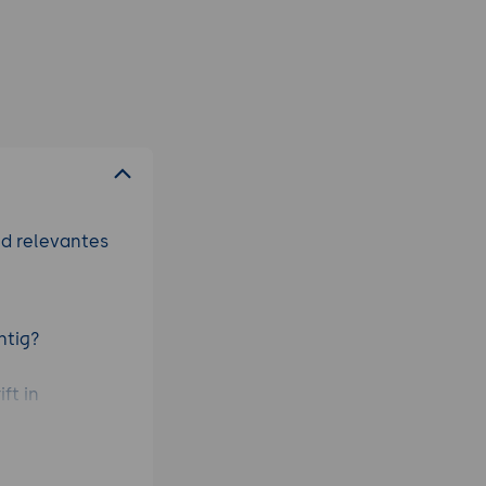
nd relevantes
htig?
ft in