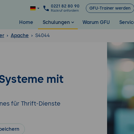
0221 82 80 90
GFU-Trainer werden
Rückruf anfordern
Home
Schulungen
Warum GFU
Servic
er
Apache
S4044
 Systeme mit
es für Thrift-Dienste
peichern