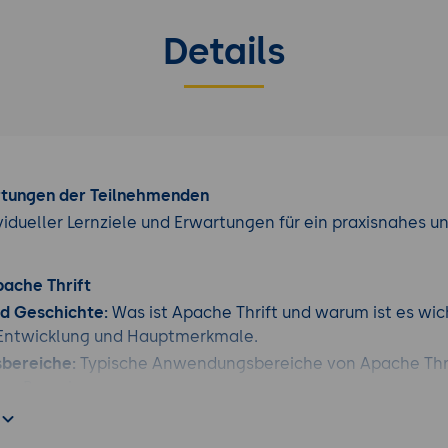
Details
rtungen der Teilnehmenden
vidueller Lernziele und Erwartungen für ein praxisnahes u
pache Thrift
nd Geschichte:
Was ist Apache Thrift und warum ist es wic
 Entwicklung und Hauptmerkmale.
bereiche:
Typische Anwendungsbereiche von Apache Thri
en Branchen.
onzepte und Architektur