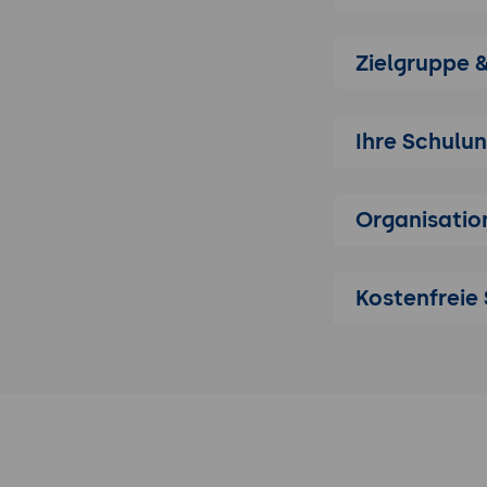
Thrift-Archi
Schnittstell
Zielgruppe 
Datenstruktu
Unterstützt
Protokolle (
Ihre Schulu
Installation un
Installation
Organisatio
Umgebungsei
Erstellung v
.thrift-Datei
Kostenfreie 
Erstellung und 
Thrift-Compi
verschieden
Implementie
verschieden
Client-Komm
den Dienste