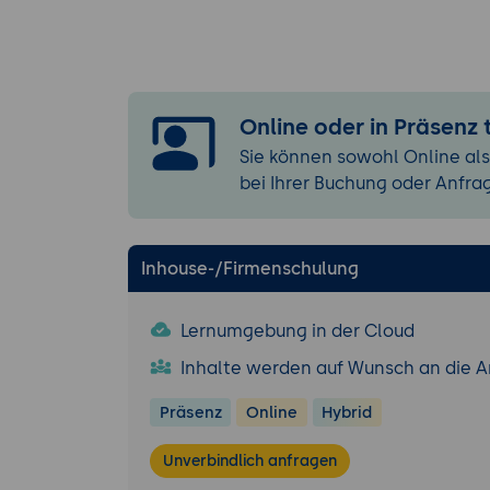
Praktische Übun
Problemstel
Lösung:
Impl
Online oder in Präsenz
Ergebnis:
Ein
beantwortet
Sie können sowohl Online als
bei Ihrer Buchung oder Anfra
Verwaltung und 
Lastverteilu
Skalierung:
M
Inhouse-/Firmenschulung
Überwachung
Protokollier
Lernumgebung in der Cloud
Sicherheit in A
Inhalte werden auf Wunsch an die 
Transport La
Kommunikat
Präsenz
Online
Hybrid
Authentifizi
Unverbindlich anfragen
Autorisieru