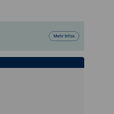
enstes
ft-Dienstes.
ikation.
verarbeitet und
Mehr Infos
ift-Dienste.
 der Thrift-
ierungs- und