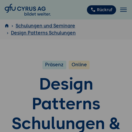
GFU Cyrus AG
Rückruf
Schulungen und Seminare
Design Patterns Schulungen
ISTQB
®
Präsenz
Online
Design
Patterns
Schulungen &