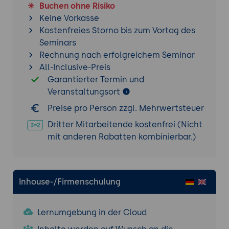
Buchen ohne Risiko
in Kleingruppen
Keine Vorkasse
Inkl. Grid-/Flex-Layout, Design System,
Kostenfreies Storno bis zum Vortag des
Performance-Audit, Accessibility-Check
Seminars
Trainer-Review und Best-Practice
Rechnung nach erfolgreichem Seminar
Diskussion
All-Inclusive-Preis
Garantierter Termin und
Zukunftstrends im Weblayout und CSS-
Veranstaltungsort
Entwicklung
Preise pro Person zzgl. Mehrwertsteuer
CSS Container Queries, Subgrid, Houdini
CSS, CSS Cascade Layers
Dritter Mitarbeitende kostenfrei (Nicht
Moderne Plattformen: Web-Apps,
mit anderen Rabatten kombinierbar.)
WebAssembly, Edge Web Design
Nachhaltigkeit: Green Web Design,
Energieeffiziente Layouts und Mobile-First
Inhouse-/Firmenschulung
Strategie
Lernumgebung in der Cloud