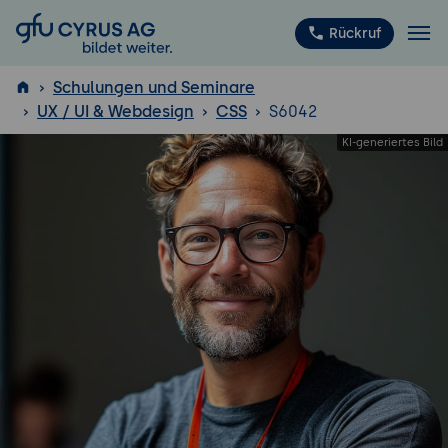
GFU Cyrus AG
Rückruf
Schulungen und Seminare
UX / UI & Webdesign
CSS
S6042
ISTQB
®