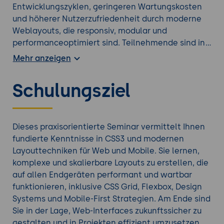
Entwicklungszyklen, geringeren Wartungskosten
und höherer Nutzerzufriedenheit durch moderne
Weblayouts, die responsiv, modular und
performance­optimiert sind. Teilnehmende sind in
der Lage, aktuelle CSS-Technologien einzusetzen,
Mehr anzeigen
Design Systems zu unterstützen und qualitativ
hochwertige Webinterfaces zu liefern, die wartbar,
Schulungsziel
skalierbar und zukunftsfähig sind.
Suchen Sie nach einer besser passenden
CSS
Weiterbildung
?
Dieses praxisorientierte Seminar vermittelt Ihnen
fundierte Kenntnisse in CSS3 und modernen
Layouttechniken für Web und Mobile. Sie lernen,
komplexe und skalierbare Layouts zu erstellen, die
auf allen Endgeräten performant und wartbar
funktionieren, inklusive CSS Grid, Flexbox, Design
Systems und Mobile-First Strategien. Am Ende sind
Sie in der Lage, Web-Interfaces zukunftssicher zu
gestalten und in Projekten effizient umzusetzen.