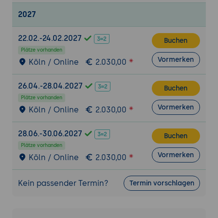
Framework-Integration: Tailwind,
2027
Bootstrap 5, Utility-First Konzepte
Praxis: Migration einer klassischen CSS-
22.02.-24.02.2027
Buchen
Codebasis zu modernen Workflow-Tools
Plätze vorhanden
Vormerken
Köln / Online
2.030,00
Team- und Projektworkflow: Collaboration &
Tooling
26.04.-28.04.2027
Git-basierte Workflows, Style-guides,
Buchen
Plätze vorhanden
Komponentenbibliotheken, Storybook
Vormerken
Köln / Online
2.030,00
Design-Dev-Hand-Off, Living-Style-Guides,
CI/CD für Frontend
28.06.-30.06.2027
Buchen
Praxis: Setup eines Kollaborationsprojekts
Plätze vorhanden
mit Design System und Zusammenarbeit
Vormerken
Köln / Online
2.030,00
Praxisblock: Realitätsnahe Webdesign-
Challenge
Kein passender Termin?
Termin vorschlagen
Teilnehmende entwerfen und
implementieren ein vollständiges
responsives Interface (Desktop bis Mobile)