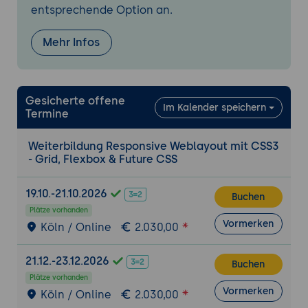
Bildformate (WebP/AVIF)
entsprechende Option an.
Reduktion von Reflows, Repaints, CSS-
Tricks für Performance
Mehr Infos
Praxis: Audit eines responsiven Layouts
hinsichtlich Performance und Optimierung
Accessibility, SEO und Cross-Browser-
Gesicherte offene
Im Kalender speichern
Termine
Kompatibilität
WCAG, ARIA-Rollen, Farbkontraste,
Weiterbildung Responsive Weblayout mit CSS3
Tastaturnavigation
- Grid, Flexbox & Future CSS
Cross-Browser & Endgeräte-Tests,
Feature-Detection, Legacy-Support
19.10.-21.10.2026
Buchen
Praxis: Erstellung und Review eines
Plätze vorhanden
barrierefreien Layouts
Vormerken
Köln / Online
2.030,00
Integration mit Frameworks, Pre- and Post-
21.12.-23.12.2026
Processing
Buchen
Plätze vorhanden
CSS Preprocessors (Sass/SCSS), PostCSS,
Vormerken
Köln / Online
2.030,00
CSS-Module