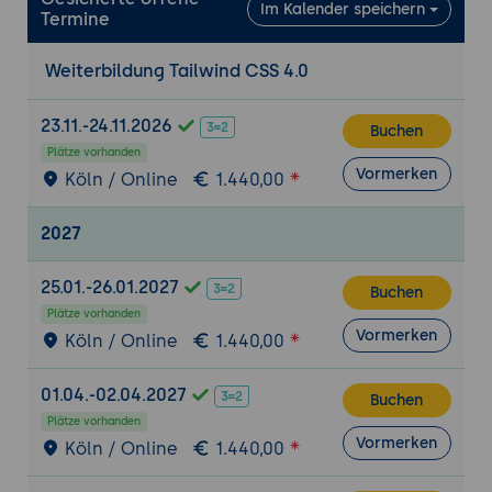
Schrittweise Migrationstrategie
Im Kalender speichern
Termine
Fallstricke und Lösungen
Weiterbildung Tailwind CSS 4.0
Praxisübung: Eigenes Projekt mit Tailwind 4.0
Erstellung einer Landing Page mit allen
23.11.-24.11.2026
neuen Features
Buchen
Plätze vorhanden
Vormerken
Köln / Online
1.440,00
2027
25.01.-26.01.2027
Buchen
Plätze vorhanden
Vormerken
Köln / Online
1.440,00
01.04.-02.04.2027
Buchen
Plätze vorhanden
Vormerken
Köln / Online
1.440,00