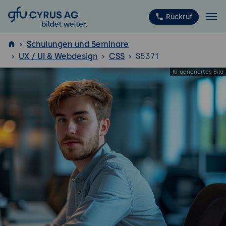
GFU Cyrus AG
Rückruf
Schulungen und Seminare
UX / UI & Webdesign
CSS
S5371
ISTQB
®