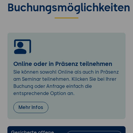
Komponentenbau mit Tailwind
Buchungsmöglichkeiten
Wiederverwendbare Komponenten
erstellen
@apply vs. direkte Utility-Klassen
Integration mit JavaScript-Frameworks
Performance-Optimierung
PurgeCSS und Tree Shaking
Just-in-Time-Mode (JIT) in Version 4.0
Online oder in Präsenz teilnehmen
Lazy Loading von Styles
Sie können sowohl Online als auch in Präsenz
am Seminar teilnehmen. Klicken Sie bei Ihrer
Best Practices & Workflows
Buchung oder Anfrage einfach die
Teamwork mit Tailwind (Consistency)
entsprechende Option an.
Plugins und Erweiterungen nutzen
Testing und Debugging
Mehr Infos
Migration von Tailwind 3 zu 4
Breaking Changes und Deprecations
Gesicherte offene