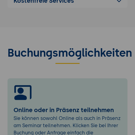
Kostenfreie Services
Bewässerungssysteme)
Einzelhandel (Smart Shelves)
Produktion (Prozessüberwachung)
Arduino in Kombination mit anderen
Technologien
Integration von Arduino mit Cloud-
Buchungsmöglichkeiten
Diensten
Arduino und künstliche Intelligenz
Wie man ein Arduino-basiertes Projekt
skaliert
Von Prototypen zur Massenproduktion
Überlegungen zur Produktqualität und
Sicherheit
Online oder in Präsenz teilnehmen
Risiken und Herausforderungen
Sie können sowohl Online als auch in Präsenz
am Seminar teilnehmen. Klicken Sie bei Ihrer
Technologische Risiken
Buchung oder Anfrage einfach die
Markt- und Geschäftsrisiken