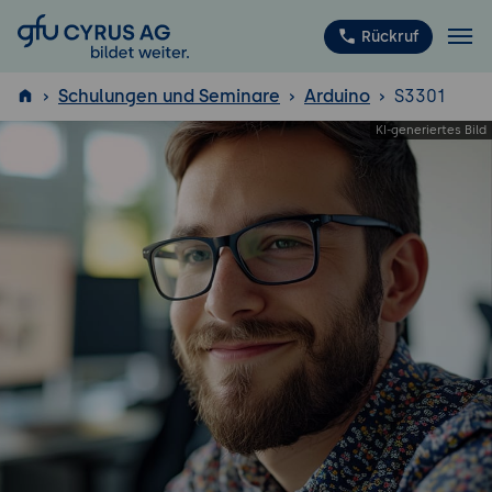
GFU Cyrus AG
Rückruf
Schulungen und Seminare
Arduino
S3301
ISTQB
®