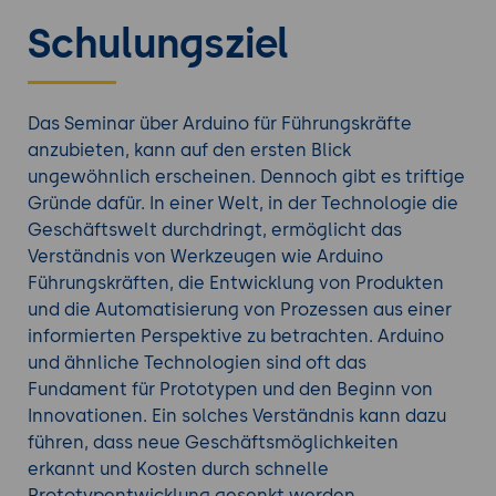
Massenproduktion getestet werden können.
Schulungsziel
Agilität und Flexibilität
: Mit einem Arduino
können schnelle Anpassungen und
Iterationen durchgeführt werden. Diese
Agilität kann für Unternehmen von Vorteil
Das Seminar über Arduino für Führungskräfte
sein, die sich in einem schnelllebigen
anzubieten, kann auf den ersten Blick
Marktumfeld bewegen.
ungewöhnlich erscheinen. Dennoch gibt es triftige
Interdisziplinäre Teams
: Ein Verständnis von
Gründe dafür. In einer Welt, in der Technologie die
Arduino kann Führungskräften helfen, besser
Geschäftswelt durchdringt, ermöglicht das
mit technischen Teams zu kommunizieren
Verständnis von Werkzeugen wie Arduino
und deren Anforderungen und
Führungskräften, die Entwicklung von Produkten
Herausforderungen zu verstehen.
und die Automatisierung von Prozessen aus einer
Zukunft der IoT
: Das "Internet der Dinge"
informierten Perspektive zu betrachten. Arduino
(IoT) wächst rasant. Arduino-Projekte können
und ähnliche Technologien sind oft das
leicht mit dem Internet verbunden werden,
Fundament für Prototypen und den Beginn von
was sie zu einer idealen Plattform für IoT-
Innovationen. Ein solches Verständnis kann dazu
Prototypen macht.
führen, dass neue Geschäftsmöglichkeiten
erkannt und Kosten durch schnelle
Prototypentwicklung gesenkt werden.