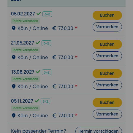
Faktoren, die die Azure-Kosten
beeinflussen
05.02.2027
Buchen
Der Pricing Calculator zum Schätzen
Plätze vorhanden
künftiger Kosten
Vormerken
Köln / Online
730,00
Der TCO Calculator zum Vergleich von
Cloud und lokalem Betrieb
21.05.2027
Buchen
Das Cost-Management-Werkzeug zum
Plätze vorhanden
Verfolgen der Ausgaben
Vormerken
Köln / Online
730,00
Kostenmanagement stärker gewichtet
und an erster Stelle der Governance-
13.08.2027
Buchen
Domäne (Update ab 20.07.2026)
Plätze vorhanden
Vormerken
Köln / Online
730,00
6. Governance, Compliance und Verwaltung
beschreiben (Teil von 30-35%)
05.11.2027
Azure Policy zum Durchsetzen von Regeln
Buchen
Plätze vorhanden
und Ressourcensperren
Vormerken
Köln / Online
730,00
Tags zur Organisation und
Kostenzuordnung
Kein passender Termin?
Termin vorschlagen
Compliance-Funktionen in Microsoft