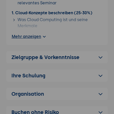
relevantes Seminar
1. Cloud-Konzepte beschreiben (25-30%)
Was Cloud Computing ist und seine
Merkmale
Das Modell der geteilten Verantwortung
Mehr anzeigen
und wie es sich zwischen den
Dienstmodellen verschiebt
Cloud-Modelle: öffentlich, privat und
Zielgruppe & Vorkenntnisse
hybrid
Die Dienstmodelle IaaS, PaaS und SaaS
unterscheiden
Ihre Schulung
Cloud-Vorteile: Skalierbarkeit,
Zuverlässigkeit, Vorhersagbarkeit,
Sicherheit und Governance
Organisation
2. Azure-Architektur beschreiben (Teil von 35-
40%)
Buchen ohne Risiko
Kernkomponenten: Regionen,