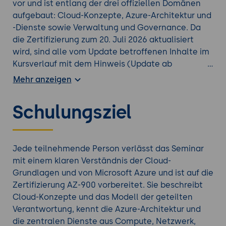
vor und ist entlang der drei offiziellen Domänen
aufgebaut: Cloud-Konzepte, Azure-Architektur und
-Dienste sowie Verwaltung und Governance. Da
die Zertifizierung zum 20. Juli 2026 aktualisiert
wird, sind alle vom Update betroffenen Inhalte im
Kursverlauf mit dem Hinweis (Update ab
20.07.2026) gekennzeichnet. Eine leichte Übung
Mehr anzeigen
am Ende des Tages verankert das Gelernte.
Schulungsziel
Vertiefen Sie Ihr Wissen mit einer weiteren
Azure
Schulung
aus unserem Angebot.
Jede teilnehmende Person verlässt das Seminar
mit einem klaren Verständnis der Cloud-
Grundlagen und von Microsoft Azure und ist auf die
Zertifizierung AZ-900 vorbereitet. Sie beschreibt
Cloud-Konzepte und das Modell der geteilten
Verantwortung, kennt die Azure-Architektur und
die zentralen Dienste aus Compute, Netzwerk,