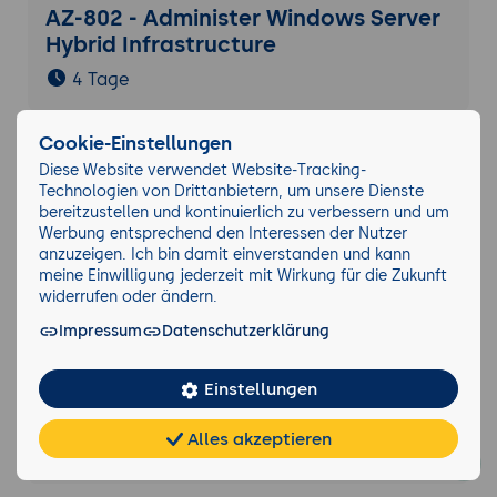
AZ-802 - Administer Windows Server
Hybrid Infrastructure
4 Tage
Cookie-Einstellungen
Azure Monitor: Observability für
Diese Website verwendet Website-Tracking-
Azure und hybride Umgebungen
Technologien von Drittanbietern, um unsere Dienste
bereitzustellen und kontinuierlich zu verbessern und um
3 Tage
Werbung entsprechend den Interessen der Nutzer
anzuzeigen. Ich bin damit einverstanden und kann
meine Einwilligung jederzeit mit Wirkung für die Zukunft
widerrufen oder ändern.
Azure- und KI-Sicherheit: die Praxis
Impressum
Datenschutzerklärung
3 Tage
Einstellungen
Azure-Entwicklung: die Praxis
Alles akzeptieren
3 Tage
Chat
KI-
FAQ
Teilen
Cookies
frei
Berater