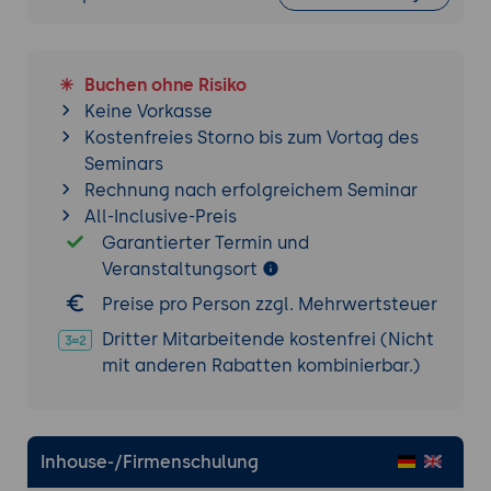
Purview (Update ab 20.07.2026)
Überwachungswerkzeuge: Azure Advisor,
Azure Monitor und Service Health
Buchen ohne Risiko
Keine Vorkasse
Praxis-Übung (Abschluss, Peer-Review):
Für
Kostenfreies Storno bis zum Vortag des
ein einfaches Unternehmensszenario
Seminars
zunächst den passenden Azure-Dienst je
Rechnung nach erfolgreichem Seminar
Bedarf zuordnen - Compute, Speicher oder
All-Inclusive-Preis
Datenbank - und anschließend das passende
Garantierter Termin und
Verwaltungswerkzeug je Aufgabe wählen:
Veranstaltungsort
Kosten schätzen, Ausgaben verfolgen,
Preise pro Person zzgl. Mehrwertsteuer
Regeln durchsetzen. Die Zuordnung mit einer
anderen teilnehmenden Person vergleichen
Dritter Mitarbeitende kostenfrei (Nicht
und gemeinsam prüfen.
mit anderen Rabatten kombinierbar.)
Inhouse-/Firmenschulung