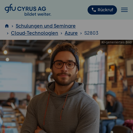
GFU Cyrus AG
Rückruf
Schulungen und Seminare
Cloud-Technologien
Azure
S2803
ISTQB
®