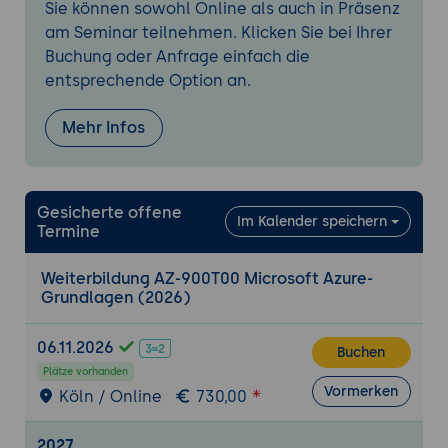
Sie können sowohl Online als auch in Präsenz
(Update ab 20.07.2026)
am Seminar teilnehmen. Klicken Sie bei Ihrer
Öffentliche und private Endpunkte als
Buchung oder Anfrage einfach die
eigenes Thema (Update ab 20.07.2026)
entsprechende Option an.
4. Identität, Zugriff und Sicherheit
Mehr Infos
beschreiben (Teil von 35-40%)
Verzeichnisdienste mit Microsoft Entra ID,
vormals Azure Active Directory
Authentifizierungsmethoden: einmalige
Gesicherte offene
Im Kalender speichern
Termine
Anmeldung, Mehr-Faktor-Anmeldung und
kennwortlose Anmeldung
Weiterbildung AZ-900T00 Microsoft Azure-
Rollenbasierte Zugriffssteuerung und der
Grundlagen (2026)
Zero-Trust-Ansatz
Netzwerksicherheit und der Schutz von
06.11.2026
Buchen
Daten
Plätze vorhanden
Vormerken
Köln / Online
730,00
5. Kostenmanagement beschreiben (Teil von
30-35%)
2027