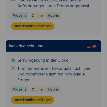
Inhalte werden auf Wunsch an die
Visualisierung der verarbeiteten Daten in
Anforderungen Ihres Teams angepasst.
Power BI und Erstellung eines interaktiven
Dashboards.
Präsenz
Online
Hybrid
Ergebnis:
Eine funktionale End-to-End-
Datenpipeline, die Daten aus mehreren
Unverbindlich anfragen
Quellen integriert, verarbeitet und in
Echtzeit visualisiert.
Individualschulung
Lernumgebung in der Cloud
1 Teilnehmender = Fokus aufs Fachliche
und maximaler Raum für individuelle
Fragen.
Präsenz
Online
Hybrid
Unverbindlich anfragen