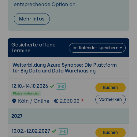
Umgebung soll eingerichtet und erste
entsprechende Option an.
Datenabfragen durchgeführt werden, um
die Funktionalität und Leistungsfähigkeit
Mehr Infos
der Plattform zu verstehen.
Lösung:
Erstellung eines neuen Azure Synapse
Gesicherte offene
Workspaces und Konfiguration der
Im Kalender speichern
Termine
erforderlichen Ressourcen.
Importieren eines Beispiel-Datasets und
Weiterbildung Azure Synapse: Die Plattform
Durchführung von ersten SQL-Abfragen zur
für Big Data und Data Warehousing
Analyse der Daten.
Ergebnis:
Ein vollständig konfigurierter
12.10.-14.10.2026
Buchen
Azure Synapse Workspace mit erfolgreich
Plätze vorhanden
durchgeführten Abfragen auf einem
Vormerken
Köln / Online
2.030,00
importierten Datensatz.
2027
Erweiterte Analysefunktionen
Aufbau und Verwaltung eines Data
10.02.-12.02.2027
Buchen
Warehouses innerhalb von Azure Synapse