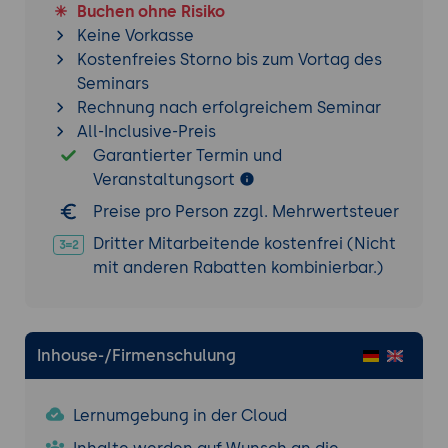
Buchen ohne Risiko
Orchestrierung von Datenpipelines
Keine Vorkasse
Kostenfreies Storno bis zum Vortag des
Datenvisualisierung und Reporting
Seminars
Integration mit Power BI zur Erstellung
Rechnung nach erfolgreichem Seminar
interaktiver Dashboards und Berichte
All-Inclusive-Preis
Nutzung von Synapse Studio zur
Garantierter Termin und
Datenvisualisierung und Analyse
Veranstaltungsort
Praktische Übung 2: Implementierung einer
Preise pro Person zzgl. Mehrwertsteuer
End-to-End-Datenpipeline
Dritter Mitarbeitende kostenfrei (Nicht
Problemstellung:
Eine End-to-End-
mit anderen Rabatten kombinierbar.)
Datenpipeline soll implementiert werden,
die Daten aus verschiedenen Quellen
integriert, verarbeitet und visualisiert.
Lösung:
Inhouse-/Firmenschulung
Erstellung und Konfiguration einer
Synapse Pipeline zur Datenintegration und
Lernumgebung in der Cloud
-verarbeitung.