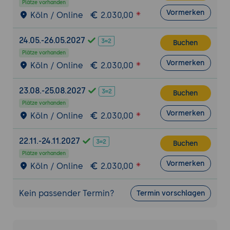
Plätze vorhanden
Optimierung der Speicher- und
Vormerken
Köln / Online
2.030,00
Abfrageleistung durch Indexe und
Materialized Views
24.05.-26.05.2027
Buchen
Big Data Analytics
Plätze vorhanden
Vormerken
Köln / Online
2.030,00
Nutzung von Synapse Spark zur
Verarbeitung und Analyse großer
23.08.-25.08.2027
Datenmengen
Buchen
Plätze vorhanden
Implementierung von Machine Learning-
Vormerken
Köln / Online
2.030,00
Modellen und Echtzeit-Analysen
Integration und Automatisierung
22.11.-24.11.2027
Buchen
Erstellung und Verwaltung von ETL-
Plätze vorhanden
Vormerken
Prozessen zur Datenintegration mit
Köln / Online
2.030,00
Synapse Pipelines
Nutzung von Data Flows zur
Kein passender Termin?
Termin vorschlagen
Transformation und Bereinigung von
Daten
Einsatz von Azure Data Factory zur