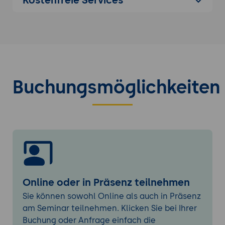
Schritt-für-Schritt-Anleitung zur Erstellung
eines Azure Synapse Analytics-
Workspaces
Zuweisung und Verwaltung von
Ressourcen innerhalb des Workspaces
Datenaufnahme und -verarbeitung
Buchungsmöglichkeiten
Methoden zur Aufnahme von Batch- und
Streaming-Daten
Einsatz von Synapse Pipelines zur
Integration verschiedener Datenquellen
Nutzung von Synapse SQL und Spark für
Datenanalysen und
Verarbeitungsaufgaben
Online oder in Präsenz teilnehmen
Praktische Übung 1: Einrichtung und erste
Sie können sowohl Online als auch in Präsenz
Abfragen
am Seminar teilnehmen. Klicken Sie bei Ihrer
Problemstellung:
Eine Azure Synapse
Buchung oder Anfrage einfach die