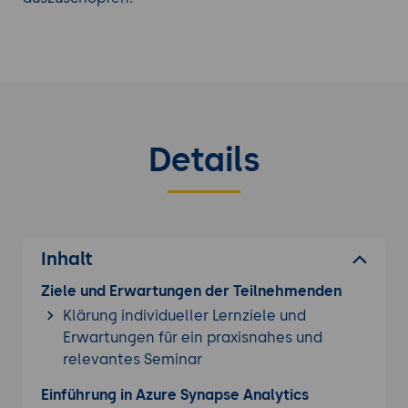
besondere Vorteile durch seine Integration mit
dem breiten Azure-Ökosystem, die Unterstützung
sowohl für serverlose als auch dedizierte Abfragen
und die nahtlose Kombination von Data
Warehousing und Big Data-Analysen.
Details
Entdecken Sie unsere weiteren
Azure Kurse
.
Inhalt
Ziele und Erwartungen der Teilnehmenden
Klärung individueller Lernziele und
Erwartungen für ein praxisnahes und
relevantes Seminar
Einführung in Azure Synapse Analytics