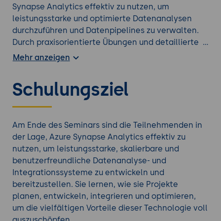
Synapse Analytics effektiv zu nutzen, um
leistungsstarke und optimierte Datenanalysen
durchzuführen und Datenpipelines zu verwalten.
Durch praxisorientierte Übungen und detaillierte
Anleitungen erlangen sie die Fähigkeit, qualitativ
Mehr anzeigen
hochwertige Datenanalyse- und
Integrationsprojekte zu implementieren, die zur
Schulungsziel
Verbesserung der Effizienz und Qualität der
Datenverarbeitung in ihrem Unternehmen
beitragen.
Azure Synapse Analytics ist eine umfassende und
Am Ende des Seminars sind die Teilnehmenden in
flexible Plattform, die Data Warehousing und Big
der Lage, Azure Synapse Analytics effektiv zu
Data-Analysen in einer einheitlichen Umgebung
nutzen, um leistungsstarke, skalierbare und
vereint. Mit einer Vielzahl von Funktionen für
benutzerfreundliche Datenanalyse- und
Datenintegration, -verarbeitung und -analyse
Integrationssysteme zu entwickeln und
bietet Azure Synapse eine leistungsstarke Lösung
bereitzustellen. Sie lernen, wie sie Projekte
für Unternehmen, die ihre Daten verwalten und
planen, entwickeln, integrieren und optimieren,
analysieren möchten. Im Vergleich zu anderen
um die vielfältigen Vorteile dieser Technologie voll
Analytics-Plattformen bietet Azure Synapse
auszuschöpfen.