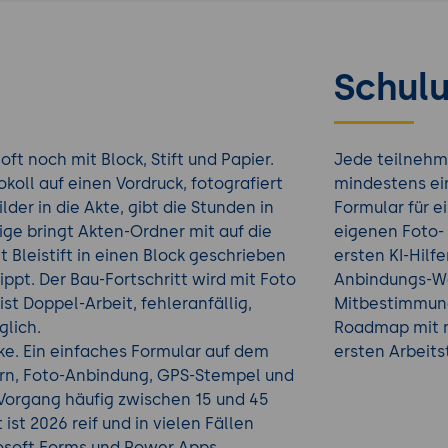
Schulu
t noch mit Block, Stift und Papier.
Jede teilnehm
koll auf einen Vordruck, fotografiert
mindestens ei
der in die Akte, gibt die Stunden in
Formular für e
ge bringt Akten-Ordner mit auf die
eigenen Foto-
Bleistift in einen Block geschrieben
ersten KI-Hilf
ppt. Der Bau-Fortschritt wird mit Foto
Anbindungs-Wo
st Doppel-Arbeit, fehleranfällig,
Mitbestimmung
glich.
Roadmap mit m
ke. Ein einfaches Formular auf dem
ersten Arbeit
ern, Foto-Anbindung, GPS-Stempel und
 Vorgang häufig zwischen 15 und 45
st 2026 reif und in vielen Fällen
crosoft Forms und Power Apps,