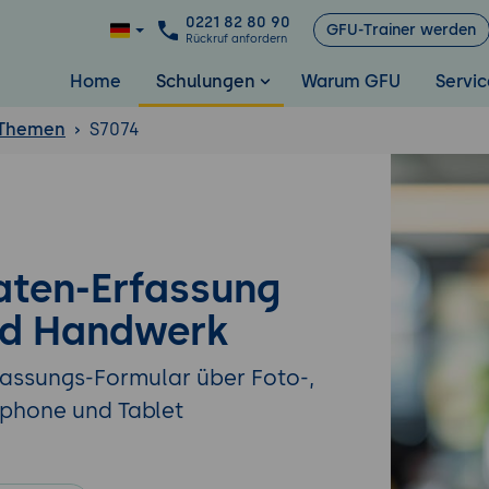
0221 82 80 90
GFU-Trainer werden
Rückruf anfordern
Home
Schulungen
Warum GFU
Servic
 Themen
S7074
aten-Erfassung
nd Handwerk
rfassungs-Formular über Foto-,
tphone und Tablet