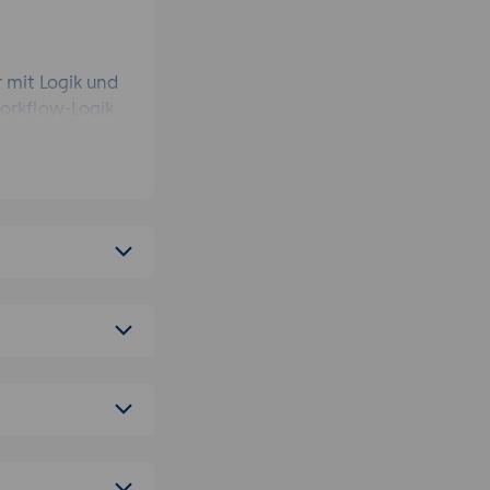
 mit Logik und
orkflow-Logik.
Schaden-
rags-Erfassung,
ständigkeit
mit späterer
crosoft Forms,
t-Ersparnis pro
s-Vorgänge
htigsten