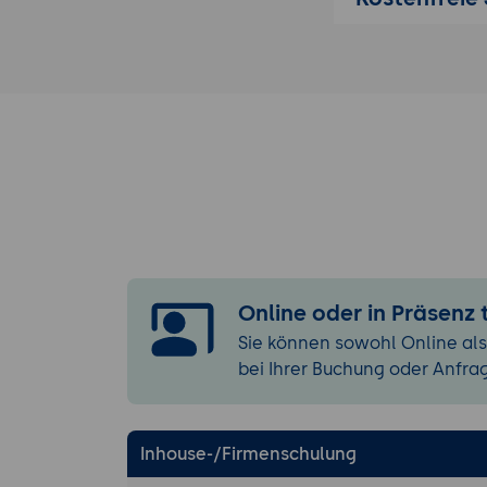
Microsoft-36
als No-Code-
Mobile-Sicht
Open-Source
Fähigkeit), 
Spezialisten
Begehungen)
ArcGIS Field
Handwerk-spe
OpenHandwer
Praxis-Übun
Online oder in Präsenz
zwei besten
Sie können sowohl Online als
Lösung, eine
bei Ihrer Buchung oder Anfra
3. Erster MVP:
Konzept-Werk
Anwender-Rol
Inhouse-/Firmenschulung
Bestands-Sy