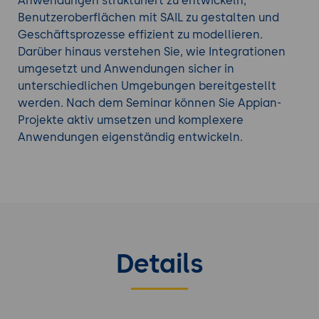
Entwicklungstechniken ergänzen das Seminar.
Anwendungen strukturiert zu entwickeln,
Praktische Übungen helfen Ihnen, die Inhalte
Benutzeroberflächen mit SAIL zu gestalten und
direkt anzuwenden und Ihr Wissen zu vertiefen.
Geschäftsprozesse effizient zu modellieren.
Nach dem Seminar sind Sie in der Lage,
Darüber hinaus verstehen Sie, wie Integrationen
komplexere Appian-Anwendungen zu entwickeln
umgesetzt und Anwendungen sicher in
und Projekte strukturiert umzusetzen.
unterschiedlichen Umgebungen bereitgestellt
werden. Nach dem Seminar können Sie Appian-
Entdecken Sie auch unsere anderen
Low-Code
Projekte aktiv umsetzen und komplexere
Seminare
.
Anwendungen eigenständig entwickeln.
Details