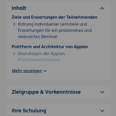
Inhalt
Ziele und Erwartungen der Teilnehmenden
Klärung individueller Lernziele und
Erwartungen für ein praxisnahes und
relevantes Seminar
Plattform und Architektur von Appian
Grundlagen der Appian
Plattformarchitektur
Komponenten und Aufbau von Appian-
Mehr anzeigen
Anwendungen
Best Practices für skalierbare und
wartbare Anwendungen
Zielgruppe & Vorkenntnisse
Entwicklung von Benutzeroberflächen mit
Interfaces und SAIL
Grundlagen von SAIL (Self-Assembling
Ihre Schulung
Interface Layer)