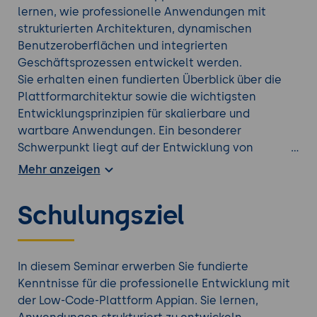
lernen, wie professionelle Anwendungen mit
strukturierten Architekturen, dynamischen
Benutzeroberflächen und integrierten
Geschäftsprozessen entwickelt werden.
Sie erhalten einen fundierten Überblick über die
Plattformarchitektur sowie die wichtigsten
Entwicklungsprinzipien für skalierbare und
wartbare Anwendungen. Ein besonderer
Schwerpunkt liegt auf der Entwicklung von
Benutzeroberflächen mit SAIL (Self-Assembling
Mehr anzeigen
Interface Layer) und der Erstellung
leistungsfähiger Interfaces für Formulare und
Schulungsziel
Anwendungen.
Darüber hinaus lernen Sie, wie Prozesse
modelliert, Integrationen umgesetzt und
Anwendungen sicher in unterschiedliche
In diesem Seminar erwerben Sie fundierte
Umgebungen deployt werden. Themen wie
Kenntnisse für die professionelle Entwicklung mit
Security, Best Practices und fortgeschrittene
der Low-Code-Plattform Appian. Sie lernen,