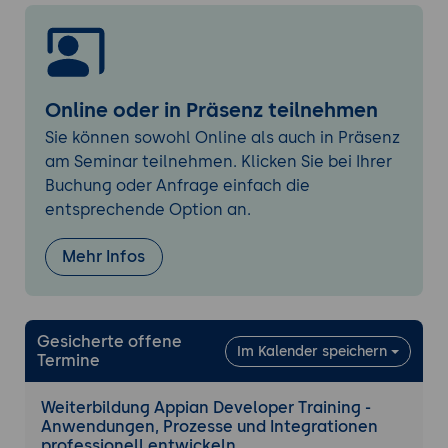
Systeme
Nutzung von Webservices und APIs
Datenintegration und Austausch zwischen
Anwendungen
Online oder in Präsenz teilnehmen
Deployment, Security und Advanced Themen
Sie können sowohl Online als auch in Präsenz
Deployment von Anwendungen zwischen
am Seminar teilnehmen. Klicken Sie bei Ihrer
Umgebungen
Buchung oder Anfrage einfach die
Versionsverwaltung und Release-Prozesse
entsprechende Option an.
Security-Konzepte und Zugriffskontrolle
Mehr Infos
Fortgeschrittene Entwicklungstechniken
und Best Practices
Praktische Übungen
Gesicherte offene
Praxisnahe Aufgaben zur Entwicklung von
Im Kalender speichern
Termine
Anwendungen
Umsetzung von Interfaces, Prozessen und
Weiterbildung Appian Developer Training -
Integrationen
Anwendungen, Prozesse und Integrationen
professionell entwickeln