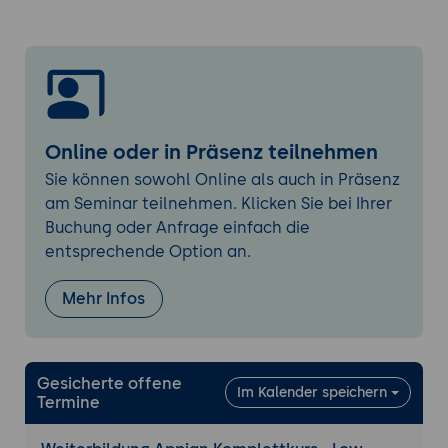
Layouts
Prozessmodellierung mit Appian
Grundlagen der Workflow- und
Prozessmodellierung
Erstellen und strukturieren von
Prozessmodellen
Online oder in Präsenz teilnehmen
Steuerung von Aufgaben und
Sie können sowohl Online als auch in Präsenz
Prozessabläufen
am Seminar teilnehmen. Klicken Sie bei Ihrer
Buchung oder Anfrage einfach die
Integrationen und praktische Übungen
entsprechende Option an.
Grundlagen einfacher Integrationen
Anbindung externer Systeme und
Mehr Infos
Datenquellen
Praxisübungen zur Vertiefung der Inhalte
3.-5. Tag: Auch separat buchbar als
"Appian
Gesicherte offene
Im Kalender speichern
Termine
Grundlagen - Low-Code Anwendungen und
Geschäftsprozesse entwickeln
"