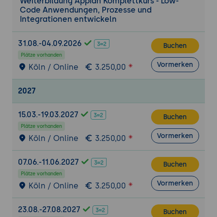
Weiterbildung Appian Komplettkurs - Low-
Code Anwendungen, Prozesse und
Plattform und Architektur von Appian
Integrationen entwickeln
Grundlagen der Appian
Plattformarchitektur
31.08.-04.09.2026
Buchen
Komponenten und Aufbau von Appian-
Plätze vorhanden
Anwendungen
Vormerken
Köln / Online
3.250,00
Best Practices für skalierbare und
wartbare Anwendungen
2027
Entwicklung von Benutzeroberflächen mit
15.03.-19.03.2027
Interfaces und SAIL
Buchen
Plätze vorhanden
Grundlagen von SAIL (Self-Assembling
Vormerken
Köln / Online
3.250,00
Interface Layer)
Erstellung dynamischer
07.06.-11.06.2027
Benutzeroberflächen
Buchen
Plätze vorhanden
Formulare, Layouts und Komponenten in
Vormerken
Köln / Online
3.250,00
Interfaces
Wiederverwendbare UI-Komponenten und
23.08.-27.08.2027
Buchen
Designprinzipien