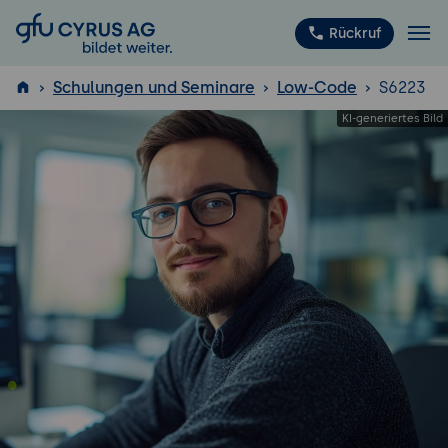
GFU Cyrus AG
Rückruf
Schulungen und Seminare
Low-Code
S6223
ISTQB
®