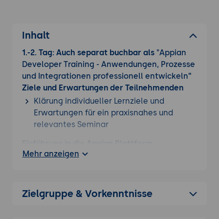
Inhalt
1.-2. Tag: Auch separat buchbar als
"Appian
Developer Training - Anwendungen, Prozesse
und Integrationen professionell entwickeln
"
Ziele und Erwartungen der Teilnehmenden
Klärung individueller Lernziele und
Erwartungen für ein praxisnahes und
relevantes Seminar
Einführung in die Appian Plattform
Mehr anzeigen
Überblick über die Low-Code Plattform
Appian
Einsatzbereiche und typische
Zielgruppe & Vorkenntnisse
Anwendungsszenarien
Architektur und grundlegende
Plattformkonzepte