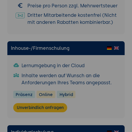
Umgebungen
Preise pro Person zzgl. Mehrwertsteuer
Versionsverwaltung und Release-Prozesse
Dritter Mitarbeitende kostenfrei (Nicht
Security-Konzepte und Zugriffskontrolle
mit anderen Rabatten kombinierbar.)
Fortgeschrittene Entwicklungstechniken
und Best Practices
Praktische Übungen
Inhouse-/Firmenschulung
Praxisnahe Aufgaben zur Entwicklung von
Anwendungen
Lernumgebung in der Cloud
Umsetzung von Interfaces, Prozessen und
Inhalte werden auf Wunsch an die
Integrationen
Anforderungen Ihres Teams angepasst.
Vertiefung der Inhalte anhand
realistischer Szenarien
Präsenz
Online
Hybrid
Unverbindlich anfragen