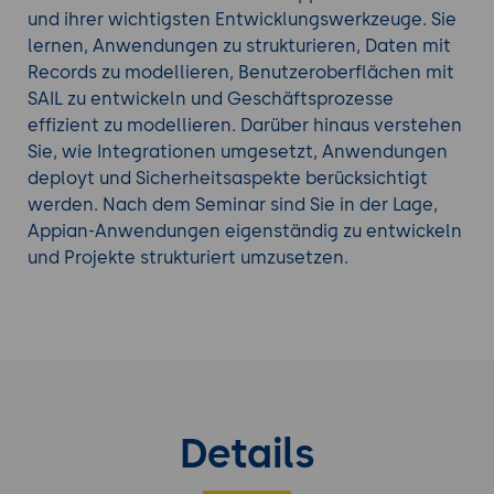
Gelernte direkt an und vertiefen Ihr Verständnis
und ihrer wichtigsten Entwicklungswerkzeuge. Sie
der Plattform.
lernen, Anwendungen zu strukturieren, Daten mit
Nach dem Seminar verfügen Sie über ein
Records zu modellieren, Benutzeroberflächen mit
umfassendes Wissen zur Entwicklung mit Appian
SAIL zu entwickeln und Geschäftsprozesse
und können Anwendungen, Prozesse und
effizient zu modellieren. Darüber hinaus verstehen
Integrationen strukturiert planen und umsetzen.
Sie, wie Integrationen umgesetzt, Anwendungen
deployt und Sicherheitsaspekte berücksichtigt
Erfahren Sie mehr über unsere weiteren
Low-Code
werden. Nach dem Seminar sind Sie in der Lage,
Schulungen
.
Appian-Anwendungen eigenständig zu entwickeln
und Projekte strukturiert umzusetzen.
Details