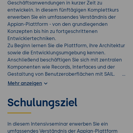
Geschäftsanwendungen in kurzer Zeit zu
entwickeln. In diesem fünftägigen Komplettkurs
erwerben Sie ein umfassendes Verständnis der
Appian-Plattform - von den grundlegenden
Konzepten bis hin zu fortgeschrittenen
Entwicklertechniken.
Zu Beginn lernen Sie die Plattform, ihre Architektur
sowie die Entwicklungsumgebung kennen.
Anschließend beschäftigen Sie sich mit zentralen
Komponenten wie Records, Interfaces und der
Gestaltung von Benutzeroberflächen mit SAIL.
Darauf aufbauend modellieren Sie
Mehr anzeigen
Geschäftsprozesse und automatisieren Workflows
innerhalb der Appian-Plattform.
Schulungsziel
Ein weiterer Schwerpunkt liegt auf der Integration
externer Systeme, dem Deployment von
Anwendungen zwischen Umgebungen sowie
Sicherheitsaspekten bei der Entwicklung. Durch
In diesem Intensivseminar erwerben Sie ein
zahlreiche praktische Übungen wenden Sie das
umfassendes Verständnis der Appian-Plattform