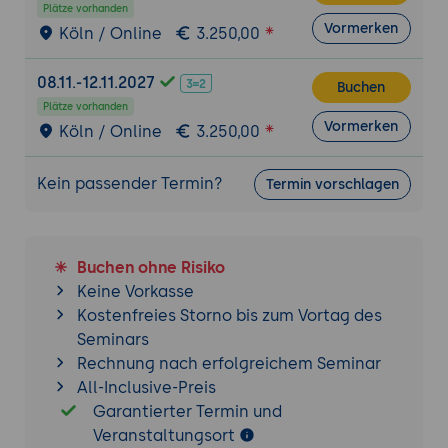
Plätze vorhanden
Vormerken
Prozessmodellierung und Workflow-
Köln / Online
3.250,00
Automatisierung
08.11.-12.11.2027
Erstellung und Strukturierung von
Buchen
Prozessmodellen
Plätze vorhanden
Vormerken
Köln / Online
3.250,00
Workflow-Steuerung und
Aufgabenmanagement
Kein passender Termin?
Integration von Benutzerinteraktionen in
Termin vorschlagen
Prozesse
Integrationen und Systemanbindungen
Buchen ohne Risiko
Grundlagen der Integration externer
Keine Vorkasse
Systeme
Kostenfreies Storno bis zum Vortag des
Nutzung von Webservices und APIs
Seminars
Datenintegration und Austausch zwischen
Rechnung nach erfolgreichem Seminar
Anwendungen
All-Inclusive-Preis
Garantierter Termin und
Deployment, Security und Advanced Themen
Veranstaltungsort
Deployment von Anwendungen zwischen