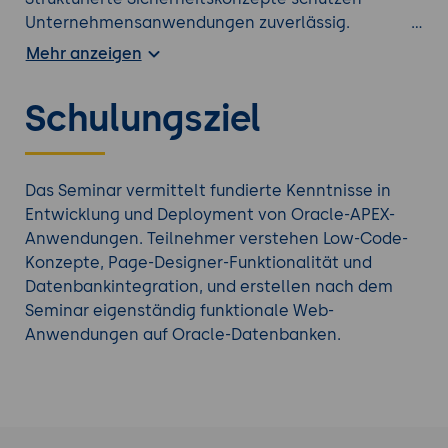
Unternehmensanwendungen zuverlässig.
Teilnehmer erlernen außerdem Best Practices für
Mehr anzeigen
Deployment, Wartbarkeit und Skalierung. Das
Training versetzt Entwickler in die Lage, APEX für
Schulungsziel
schnelle Prototypen, Fachanwendungen und
unternehmenskritische Datenbankanwendungen
zu nutzen.
Das Seminar vermittelt fundierte Kenntnisse in
Suchen Sie nach einer besser passenden
Oracle
Entwicklung und Deployment von Oracle-APEX-
Schulung
?
Anwendungen. Teilnehmer verstehen Low-Code-
Konzepte, Page-Designer-Funktionalität und
Datenbankintegration, und erstellen nach dem
Seminar eigenständig funktionale Web-
Anwendungen auf Oracle-Datenbanken.