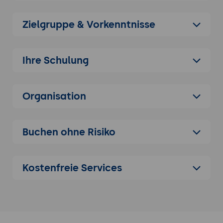
Vorteile Low-Code-Entwicklung mit
Oracle-Datenbank
Zielgruppe & Vorkenntnisse
2. Datenbankgrundlagen für APEX
SQL-Essentials für APEX-Entwicklung
Ihre Schulung
PL/SQL-Grundlagen und Stored
Procedures
Datenmodellierung und Tabellendesign
Organisation
3. Application Builder und Page Designer
Erstellung von APEX-Anwendungen
Buchen ohne Risiko
Page-Designer-Interface und
Komponenten
Navigation und Menüstrukturen
Kostenfreie Services
4. Regionen und Items
Verschiedene Regionstypen und
Einsatzgebiete
Page-Items und deren Eigenschaften