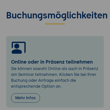
Datenanbindung und Validierung
5. Interactive Reports und Classic Reports
Buchungsmöglichkeiten
Erstellung interaktiver Berichte
Filterung, Sortierung und Aggregation
Chart-Integration und Visualisierung
6. Formulare und DML-Operationen
Formularerstellung auf Tabellenbasis
CRUD-Operationen (Create, Read, Update,
Delete)
Online oder in Präsenz teilnehmen
Automatische Row Processing und
Sie können sowohl Online als auch in Präsenz
Custom DML
am Seminar teilnehmen. Klicken Sie bei Ihrer
Buchung oder Anfrage einfach die
7. Prozesse, Validierungen und Berechnungen
entsprechende Option an.
Page-Prozesse und deren
Ausführungsreihenfolge
Mehr Infos
Client- und serverseitige Validierungen
Berechnungen und Wertzuweisungen