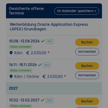
8. Dynamic Actions und JavaScript
Gesicherte offene
Im Kalender speichern
Termine
Ereignisgesteuerte Aktionen ohne Code
JavaScript-Integration für erweiterte
Weiterbildung Oracle Application Express
Funktionalität
(APEX) Grundlagen
AJAX-Callbacks und asynchrone
Verarbeitung
10.08.-12.08.2026
Buchen
Plätze vorhanden
9. Authentifizierung und Autorisierung
Vormerken
Köln
2.030,00
APEX-Authentifizierungsschemas
Zugriffskontrolle und
16.11.-18.11.2026
Buchen
Berechtigungskonzepte
Plätze vorhanden
Sicherheitsaspekte in APEX-Anwendungen
Vormerken
Köln / Online
2.030,00
10. Deployment und Best Practices
2027
Export und Import von Anwendungen
Versionierung und Change Management
10.02.-12.02.2027
Buchen
Performance-Optimierung und Wartung
Plätze vorhanden