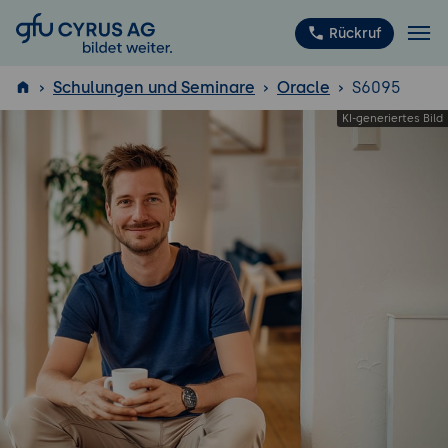
GFU Cyrus AG
Rückruf
Schulungen und Seminare
Oracle
S6095
ISTQB
®