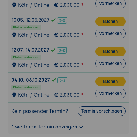
Vormerken
Köln / Online
2.030,00
Praktische Übung
Teilnehmer erstellen eine vollständige
10.05.-12.05.2027
APEX-Anwendung mit Datentabellen,
Buchen
Plätze vorhanden
entwickeln interaktive Reports,
Vormerken
Köln / Online
2.030,00
implementieren Formulare mit CRUD-
Funktionalität, konfigurieren Validierungen
12.07.-14.07.2027
und Prozesse, integrieren Dynamic
Buchen
Actions, erstellen Charts und Dashboards,
Plätze vorhanden
Vormerken
Köln / Online
2.030,00
richten Authentifizierung ein und deployen
die fertige Anwendung in einen
produktiven Workspace.
04.10.-06.10.2027
Buchen
Plätze vorhanden
Vormerken
Köln / Online
2.030,00
Kein passender Termin?
Termin vorschlagen
1 weiteren Termin anzeigen