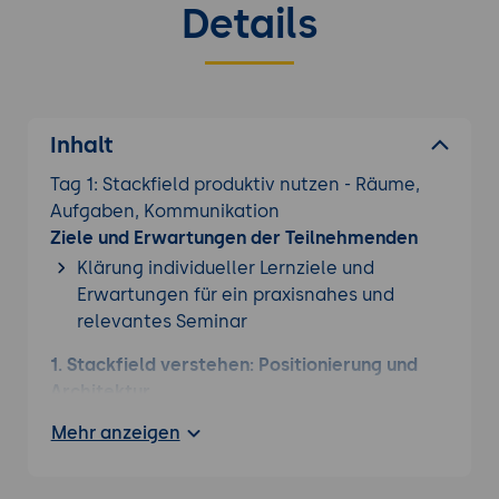
Details
Inhalt
Tag 1: Stackfield produktiv nutzen - Räume,
Aufgaben, Kommunikation
Ziele und Erwartungen der Teilnehmenden
Klärung individueller Lernziele und
Erwartungen für ein praxisnahes und
relevantes Seminar
1. Stackfield verstehen: Positionierung und
Architektur
Warum Stackfield?
Das Problem mit US-
Mehr anzeigen
Tools: CLOUD Act (US-Behörden können
auf Daten zugreifen, auch wenn Server in