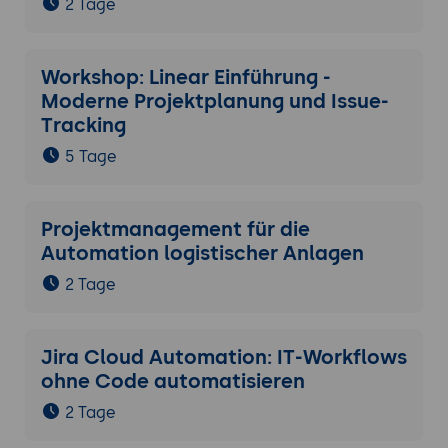
2 Tage
Programmierung konfiguriert.
Nützliche Automatisierungen:
Workshop: Linear Einführung -
Wenn eine Aufgabe auf „Erledigt"
Moderne Projektplanung und Issue-
gesetzt wird -> nächste Person
Tracking
benachrichtigen.
Wenn eine Aufgabe seit 5 Tagen „In
5 Tage
Bearbeitung" ist -> Erinnerung an
verantwortliche Person.
Projektmanagement für die
Wenn ein neues Dokument
Automation logistischer Anlagen
hochgeladen wird -> Teamleitung
benachrichtigen.
2 Tage
Wenn eine Aufgabe erstellt wird ->
automatisch einer bestimmten Person
zuweisen (z.B. alle Anfragen an den
Jira Cloud Automation: IT-Workflows
Teamassistenz-Raum).
ohne Code automatisieren
2 Tage
Formulare:
Strukturierte Eingabeformulare
für externe oder interne Anfragen -