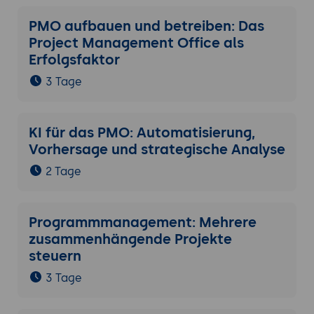
Urlaubsantrag, IT-Support-Anfrage,
PMO aufbauen und betreiben: Das
Kundenfeedback. Formular ausfüllen ->
Project Management Office als
automatisch Aufgabe in Stackfield
Erfolgsfaktor
erstellt.
Vorlagen und wiederkehrende Strukturen:
3 Tage
Projektvorlagen (Raum mit vordefinierten
Aufgaben, Dokumenten und Modulen),
Aufgabenvorlagen (wiederkehrende
KI für das PMO: Automatisierung,
Checklisten).
Vorhersage und strategische Analyse
API und Integrationen:
Anbindung an
2 Tage
externe Systeme (CRM, ERP, E-Mail) über
die Stackfield API. Zapier/Make-
Integration für No-Code-
Programmmanagement: Mehrere
Automatisierungen. Verfügbar ab
zusammenhängende Projekte
Premium-Plan.
steuern
Praxis-Übung:
Zwei Automatisierungen
3 Tage
einrichten (Frist-Erinnerung +
Benachrichtigung bei Statuswechsel) und