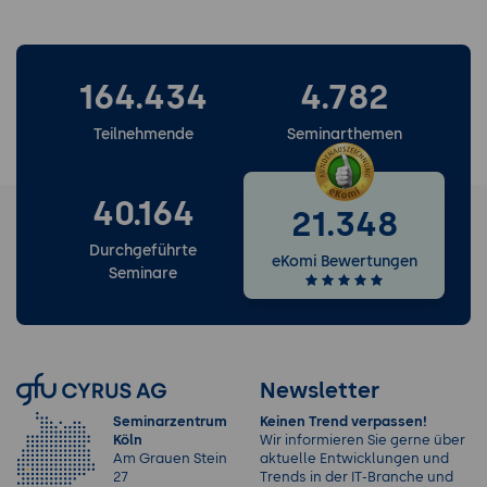
Praxis-Übung:
Zeiterfassung an 3
Aufgaben ausprobieren, einen
Projektbericht exportieren.
164.434
4.782
8. Administration: Benutzer, Rechte und
Teilnehmende
Seminarthemen
Sicherheit
Organisation einrichten:
Organisationsname, Logo,
40.164
21.348
Standardeinstellungen. Benutzer einladen
(E-Mail-Einladung), Rollen zuweisen
Durchgeführte
eKomi Bewertungen
Seminare
(Administrator, Mitglied, Gast).
Rechtemanagement:
Wer darf was?
Raumebene: Erstellen, Bearbeiten,
Löschen, Kommentieren, nur Lesen.
Organisationsebene: Räume erstellen,
Newsletter
Benutzer verwalten, Integrationen
Seminarzentrum
Keinen Trend verpassen!
konfigurieren. Granulare Steuerung: Gäste
Köln
Wir informieren Sie gerne über
sehen nur ihren Raum, Praktikanten
Am Grauen Stein
aktuelle Entwicklungen und
27
Trends in der IT-Branche und
können nicht löschen.