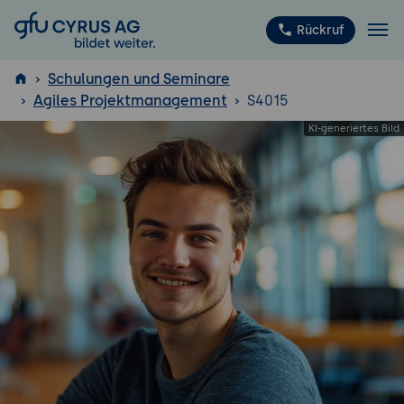
GFU Cyrus AG
Rückruf
Schulungen und Seminare
Agiles Projektmanagement
S4015
ISTQB
®