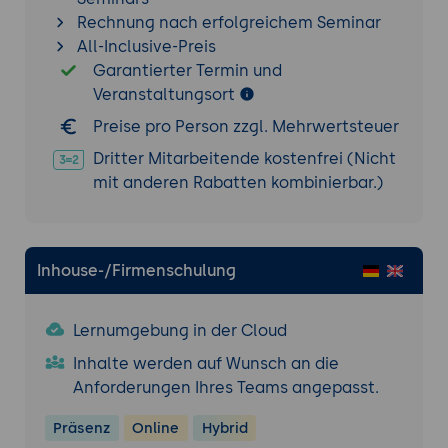
Projektberichte:
Erstellung und Nutzung
Rechnung nach erfolgreichem Seminar
von Berichten zur Überwachung des
All-Inclusive-Preis
Projektfortschritts und zur Unterstützung
Garantierter Termin und
der Entscheidungsfindung.
Veranstaltungsort
Leistungsanalyse:
Nutzung von
Preise pro Person zzgl. Mehrwertsteuer
Analysewerkzeugen zur Bewertung der
Dritter Mitarbeitende kostenfrei (Nicht
Teamleistung und zur Identifikation von
mit anderen Rabatten kombinierbar.)
Verbesserungspotenzialen.
Integration mit anderen Tools
Tool-Integrationen:
Integration von Taiga
Inhouse-/Firmenschulung
mit anderen Tools wie GitHub, GitLab und
Jira zur Verbesserung der Workflow-
Effizienz.
Lernumgebung in der Cloud
API-Nutzung:
Nutzung der Taiga-API zur
Inhalte werden auf Wunsch an die
Automatisierung von Prozessen und zur
Anforderungen Ihres Teams angepasst.
Integration mit benutzerdefinierten
Anwendungen.
Präsenz
Online
Hybrid