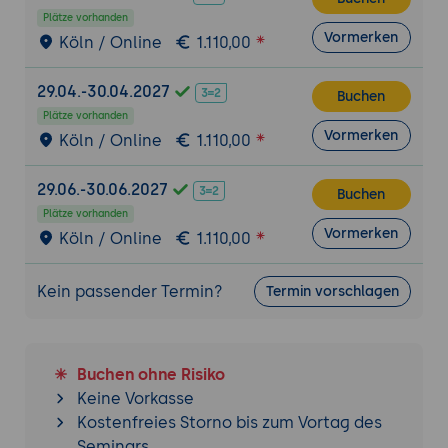
Verwaltung von Epics und User Stories zur
Plätze vorhanden
Strukturierung und Organisation großer
Vormerken
Köln / Online
1.110,00
Projekte.
Release-Management:
Techniken zur
29.04.-30.04.2027
Buchen
Verwaltung von Releases und zur
Plätze vorhanden
Vormerken
Nachverfolgung von
Köln / Online
1.110,00
Projektmeilensteinen.
29.06.-30.06.2027
Buchen
Teamzusammenarbeit und Kommunikation
Plätze vorhanden
Team-Management:
Verwaltung von
Vormerken
Köln / Online
1.110,00
Benutzerrollen und -berechtigungen zur
Steuerung des Zugriffs auf
Kein passender Termin?
Termin vorschlagen
Projektressourcen.
Kommunikationswerkzeuge:
Nutzung der
Kommunikationswerkzeuge von Taiga,
einschließlich Kommentarfunktionen und
Buchen ohne Risiko
Integrationen mit Chat-Tools wie Slack.
Keine Vorkasse
Kostenfreies Storno bis zum Vortag des
Reporting und Analyse
Seminars