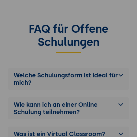
und zur Nachverfolgung des Support-
Fortschritts.
Ergebnis:
Erhöhte Effizienz und
Kundenzufriedenheit durch die
FAQ für Offene
strukturierte Verwaltung von IT-Support-
Schulungen
Tickets mit Taiga.
Welche Schulungsform ist ideal für
mich?
Wie kann ich an einer
Online
Schulung
teilnehmen?
Was ist ein Virtual Classroom?