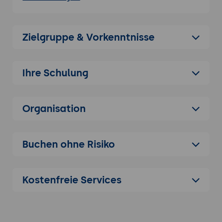
Anwendungsbereiche:
Diskussion der
typischen Anwendungsfälle von Taiga,
Zielgruppe & Vorkenntnisse
einschließlich Softwareentwicklung,
Marketingprojekte und allgemeines
Projektmanagement.
Ihre Schulung
Einrichtung und Konfiguration von Taiga
Erste Schritte:
Anleitung zur Einrichtung
eines Taiga-Kontos und zur Navigation in
Organisation
der Benutzeroberfläche.
Projektkonfiguration:
Schritte zur
Erstellung und Konfiguration eines neuen
Buchen ohne Risiko
Projekts in Taiga, einschließlich der
Definition von Projektzielen und -
anforderungen.
Kostenfreie Services
Grundlagen der Projektplanung
Backlog-Management:
Erstellung und