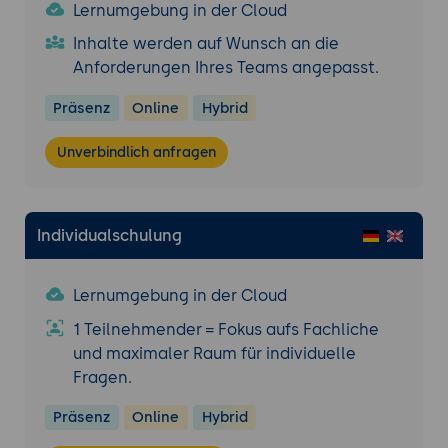
Entwicklung eines Continuity Plans
Lernumgebung in der Cloud
Erstellung eines Continuity Plans
Inhalte werden auf Wunsch an die
Kernkomponenten eines Continuity Plans:
Anforderungen Ihres Teams angepasst.
Wichtige Elemente wie
Wiederherstellungszeitziele (RTO),
Präsenz
Online
Hybrid
Wiederherstellungspunkte (RPO) und die
Zuordnung von Verantwortlichkeiten.
Unverbindlich anfragen
Kontinuitätsstrategien:
Entwicklung von
Strategien zur Aufrechterhaltung des
Geschäftsbetriebs im Falle eines IT-
Individualschulung
Ausfalls, einschließlich Daten-Backup,
Standort-Redundanz und
Lernumgebung in der Cloud
Notfallkommunikation.
Testen und Aktualisieren des Continuity
1 Teilnehmender = Fokus aufs Fachliche
Plans:
Bedeutung von regelmäßigen Tests
und maximaler Raum für individuelle
und Überprüfungen des Plans, um
Fragen.
sicherzustellen, dass er in Notfällen
Präsenz
Online
Hybrid
effektiv ist.