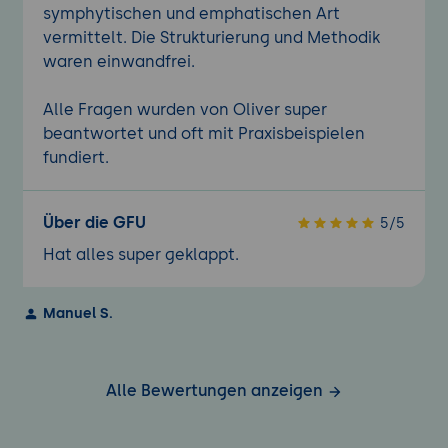
Infrastruktur.
symphytischen und emphatischen Art
Projektbeschreibung:
Erstellung eines
vermittelt. Die Strukturierung und Methodik
Plans, der sicherstellt, dass kritische IT-
waren einwandfrei.
Services nach einem Ausfall
wiederhergestellt werden können,
Alle Fragen wurden von Oliver super
einschließlich Risikobewertung und
beantwortet und oft mit Praxisbeispielen
Wiederherstellungsstrategien.
fundiert.
Anforderungen:
Anwendung der im
Seminar erlernten Methoden zur
Über die GFU
5/5
Entwicklung eines robusten Continuity
Hat alles super geklappt.
Plans.
Tools:
Dokumentationsvorlagen
,
Continuity-
Manuel S.
Tools
(optional).
Ergebnisse und Präsentation:
Teilnehmer
präsentieren ihren Continuity Plan und
Alle Bewertungen anzeigen
diskutieren die darin enthaltenen
Wiederherstellungsstrategien und -ziele.