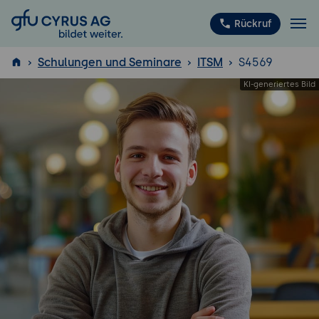
GFU Cyrus AG
Rückruf
Schulungen und Seminare
ITSM
S4569
ISTQB
®