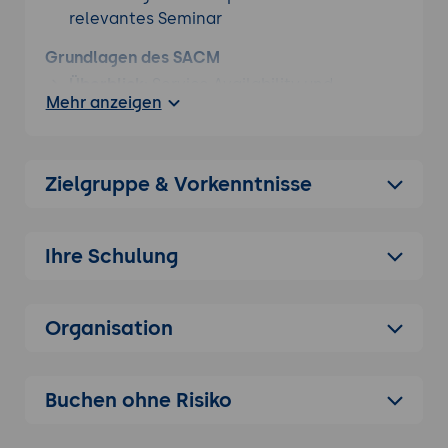
relevantes Seminar
Grundlagen des SACM
Überblick:
Service Availability und
Mehr anzeigen
Continuity Management (SACM) ist ein
wesentlicher Bestandteil des IT-Service-
Managements (ITSM), der sicherstellt,
dass IT-Dienste verfügbar sind und nach
Zielgruppe & Vorkenntnisse
einem Ausfall schnellstmöglich
wiederhergestellt werden können.
Ihre Schulung
Ziele des SACM:
Sicherstellung der
Verfügbarkeit kritischer IT-Services und
Minimierung der Auswirkungen von
Organisation
Ausfällen durch effektive Notfallplanung.
Vergleich mit ähnlichen Prozessen:
Abgrenzung von SACM zu verwandten
Buchen ohne Risiko
ITSM-Disziplinen wie Incident
Management und Problem Management.