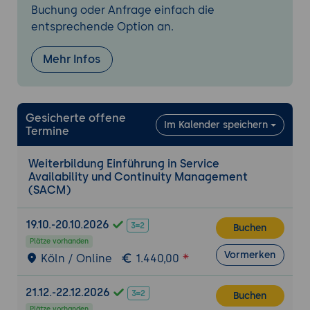
Buchung oder Anfrage einfach die
Erstellung eines Verfügbarkeitsplans
entsprechende Option an.
Kernkomponenten eines
Verfügbarkeitsplans:
Welche Bestandteile
Mehr Infos
ein Verfügbarkeitsplan enthalten sollte,
wie Serviceziele, Risikobewertungen und
Wiederherstellungsstrategien.
Verfügbarkeitsziele definieren:
Festlegen
Gesicherte offene
Im Kalender speichern
von Service Level Objectives (SLOs) in
Termine
Bezug auf die Verfügbarkeit und deren
Weiterbildung Einführung in Service
Integration in Service Level Agreements
Availability und Continuity Management
(SLAs).
(SACM)
Technologien zur Unterstützung der
Verfügbarkeit:
Einsatz von
19.10.-20.10.2026
Buchen
Hochverfügbarkeitslösungen,
Plätze vorhanden
Redundanzen und Failover-Strategien.
Vormerken
Köln / Online
1.440,00
Praxisübung 1: Entwicklung eines
Verfügbarkeitsplans
21.12.-22.12.2026
Buchen
Ziel der Übung:
Die Teilnehmer entwickeln
Plätze vorhanden