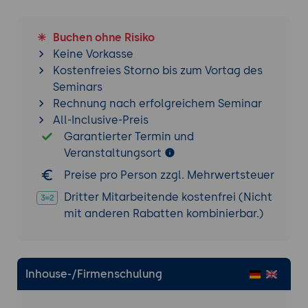
Serviceverfügbarkeit.
Kontinuitätsmanagement für IT-Services
Buchen ohne Risiko
Grundlagen des Continuity Management
Keine Vorkasse
Notfallplanung und -wiederherstellung:
Kostenfreies Storno bis zum Vortag des
Einführung in die Konzepte der
Seminars
Notfallplanung, die sicherstellen, dass IT-
Rechnung nach erfolgreichem Seminar
Services nach einem Ausfall
All-Inclusive-Preis
schnellstmöglich wiederhergestellt
Garantierter Termin und
werden.
Veranstaltungsort
Business Impact Analysis (BIA):
Preise pro Person zzgl. Mehrwertsteuer
Durchführung einer BIA zur Identifikation
Dritter Mitarbeitende kostenfrei (Nicht
und Bewertung der Auswirkungen von
mit anderen Rabatten kombinierbar.)
Serviceausfällen auf das Geschäft.
Risikomanagement:
Analyse von
Bedrohungen und Entwicklung von
Notfallplänen zur Sicherstellung der
Inhouse-/Firmenschulung
Servicekontinuität.