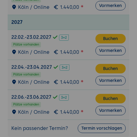
einen Verfügbarkeitsplan für eine fiktive IT-
Vormerken
Köln / Online
1.440,00
Infrastruktur.
Projektbeschreibung:
Erstellung eines
2027
Plans, der die Verfügbarkeit kritischer IT-
Services sicherstellt, einschließlich
22.02.-23.02.2027
Buchen
Risikobewertung und Definition von
Plätze vorhanden
Wiederherstellungsmaßnahmen.
Vormerken
Köln / Online
1.440,00
Anforderungen:
Anwendung der im
Seminar erlernten Methoden zur
22.04.-23.04.2027
Buchen
Identifikation von Risiken und Definition
Plätze vorhanden
von Verfügbarkeitszielen.
Vormerken
Köln / Online
1.440,00
Tools:
Dokumentationsvorlagen
,
SLM-Tools
22.06.-23.06.2027
Buchen
(optional).
Plätze vorhanden
Vormerken
Ergebnisse und Präsentation:
Teilnehmer
Köln / Online
1.440,00
präsentieren ihren Verfügbarkeitsplan und
diskutieren die darin enthaltenen
Kein passender Termin?
Termin vorschlagen
Maßnahmen zur Sicherstellung der