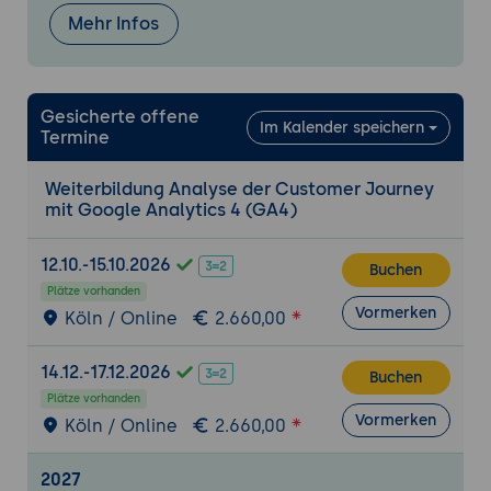
Journey
Mehr Infos
Implementierung von
Personalisierungstechniken auf Basis der
Customer Journey-Analyse
Gesicherte offene
Im Kalender speichern
Anpassung von Attributionsmodellen in
Termine
GA4 zur korrekten Zuordnung von
Conversions
Weiterbildung Analyse der Customer Journey
mit Google Analytics 4 (GA4)
Einführung in das Lookback Window und
seine Auswirkungen auf die Customer
12.10.-15.10.2026
Journey-Analyse
Buchen
Plätze vorhanden
Fallstudien und Best Practices zur
Vormerken
Köln / Online
2.660,00
Customer Journey-Optimierung
14.12.-17.12.2026
Buchen
Plätze vorhanden
Vormerken
Köln / Online
2.660,00
2027