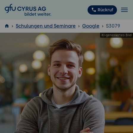
GFU Cyrus AG
Rückruf
Schulungen und Seminare
Google
S3079
ISTQB
®