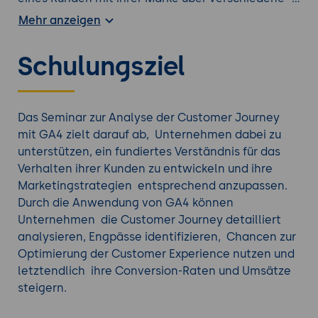
Kanäle und Phasen hinweg verfolgen und
Mehr anzeigen
verstehen. Dies ermöglicht es ihnen, das
Kundenverhalten zu identifizieren, Engpässe zu
Schulungsziel
erkennen und Chancen zur Optimierung der
Customer Experience zu nutzen.
GA4 bietet spezifische Funktionen, die es
ermöglichen, die Customer Journey detailliert zu
Das Seminar zur Analyse der Customer Journey
analysieren, wie z.B. die Erfassung von Daten über
mit GA4 zielt darauf ab, Unternehmen dabei zu
verschiedene Geräte und Kanäle hinweg, das
unterstützen, ein fundiertes Verständnis für das
Erstellen von benutzerdefinierten Ereignissen und
Verhalten ihrer Kunden zu entwickeln und ihre
Zielen sowie die Verwendung von
Marketingstrategien entsprechend anzupassen.
Attributionsmodellen und Lookback Windows zur
Durch die Anwendung von GA4 können
korrekten Zuordnung von Conversions.
Unternehmen die Customer Journey detailliert
analysieren, Engpässe identifizieren, Chancen zur
Finden Sie die richtige
Google Schulung
aus
Optimierung der Customer Experience nutzen und
unserem Portfolio.
letztendlich ihre Conversion-Raten und Umsätze
steigern.