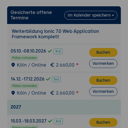
Komponenten
Datenbindung und Validierung von
Gesicherte offene
Formulareingaben
Im Kalender speichern
Termine
Anpassen der Validierungsregeln und
Rückmeldungen
Weiterbildung Ionic 7.0 Web Application
Framework komplett
Ionic-Datenbindung und Angular Integration
Verwendung von Datenbindung für die
05.10.-08.10.2026
Buchen
Anzeige von Daten
Plätze vorhanden
Einbindung von Daten aus APIs und
Vormerken
Köln / Online
2.660,00
externen Quellen
Aktualisierung von Daten in Echtzeit
14.12.-17.12.2026
Buchen
Integration von Angular in Ionic-
Plätze vorhanden
Anwendungen
Vormerken
Köln / Online
2.660,00
Ionic-Plugins und nativer Zugriff
2027
Integration von nativen Funktionen über
Ionic-Plugins
15.03.-18.03.2027
Buchen
Zugriff auf Gerätefunktionen wie Kamera,
Plätze vorhanden