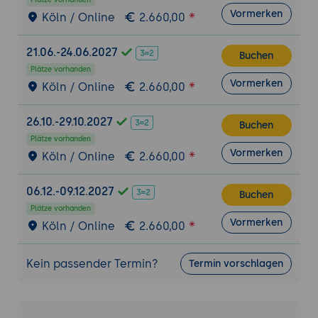
GPS und Benachrichtigungen
Vormerken
Köln / Online
2.660,00
Verwendung von Cordova-Plugins in Ionic
21.06.-24.06.2027
Buchen
App-Bereitstellung für Web, iOS und Android
Plätze vorhanden
Konfiguration der App für Web-
Vormerken
Köln / Online
2.660,00
Bereitstellung
Erstellung und Bereitstellung von APKs
26.10.-29.10.2027
Buchen
für Android-Geräte
Plätze vorhanden
Erstellung und Bereitstellung von IPA-
Vormerken
Köln / Online
2.660,00
Dateien für iOS-Geräte
Veröffentlichung der App im App Store
06.12.-09.12.2027
Buchen
und bei Google Play
Plätze vorhanden
Vormerken
Köln / Online
2.660,00
Ionic-Komponentenbibliotheken und
Erweiterungen
Kein passender Termin?
Termin vorschlagen
Vorstellung beliebter Ionic-
Komponentenbibliotheken wie Ionicons
Integration von zusätzlichen Funktionen