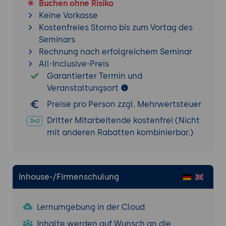
mit Community-Erweiterungen
Buchen ohne Risiko
Verwendung von UI-Bibliotheken wie
Keine Vorkasse
Angular Material mit Ionic
Kostenfreies Storno bis zum Vortag des
Seminars
Progressive Web Apps (PWA) mit Ionic
Rechnung nach erfolgreichem Seminar
Konvertierung einer Ionic-Anwendung in
All-Inclusive-Preis
eine Progressive Web App
Garantierter Termin und
Offline-Unterstützung und Caching
Veranstaltungsort
Hinzufügen von Push-Benachrichtigungen
Preise pro Person zzgl. Mehrwertsteuer
Ionic-Best Practices und Performance-
Dritter Mitarbeitende kostenfrei (Nicht
Optimierung
mit anderen Rabatten kombinierbar.)
Strukturierung von Ionic-Projekten nach
bewährten Praktiken
Optimierung der Leistung von Ionic-
Inhouse-/Firmenschulung
Anwendungen
Code-Überprüffung und Fehlerbehebung
Lernumgebung in der Cloud
Best Practices für Angular, React und
Vue.js in Ionic-Projekten
Inhalte werden auf Wunsch an die