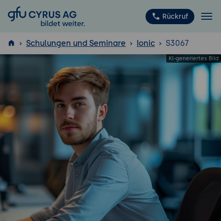
GFU Cyrus AG
Rückruf
Schulungen und Seminare
Ionic
S3067
ISTQB
®