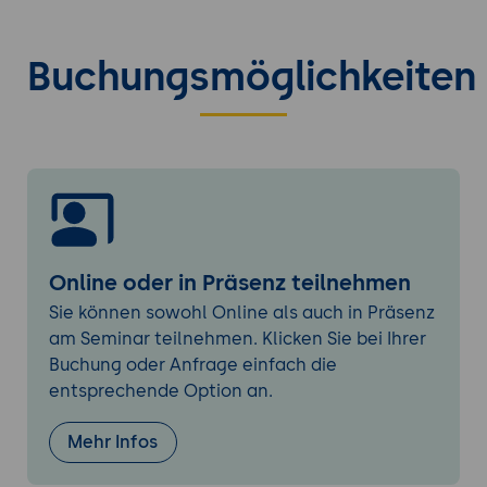
Ionic-Navigation
Einrichten der Seitenstruktur
Buchungsmöglichkeiten
Verwendung von Navigationselementen
wie Tabs, Seitenschublade und
Seitenübersicht
Implementierung von Routen und
Navigationsfunktionalität
Ionic-UI-Theming
Anpassen des Erscheinungsbilds von
Ionic-Anwendungen
Online oder in Präsenz teilnehmen
Verwendung von SCSS-Variablen und -
Sie können sowohl Online als auch in Präsenz
Mixins
am Seminar teilnehmen. Klicken Sie bei Ihrer
Erstellung eines benutzerdefinierten
Buchung oder Anfrage einfach die
Farbschemas
entsprechende Option an.
Ionic-Formulare und Validierung
Mehr Infos
Erstellung von Formularen mit Ionic-