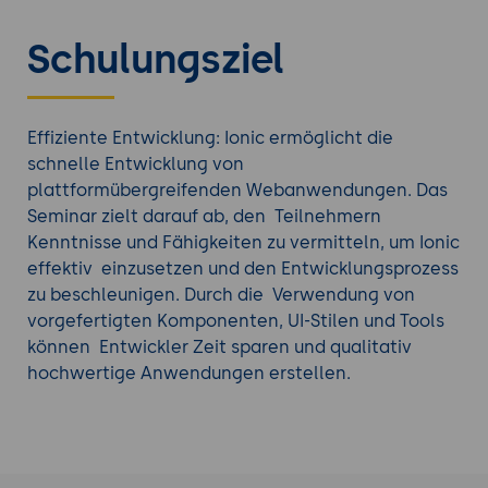
Benutzererfahrung, die an nativen
Anwendungen erinnert.
Schulungsziel
Entwicklerfreundlich: Ionic basiert auf
Webtechnologien wie HTML, CSS und
JavaScript, was bedeutet, dass Entwickler
mit diesen bereits vertrauten Technologien
Effiziente Entwicklung: Ionic ermöglicht die
arbeiten können. Ionic verwendet außerdem
schnelle Entwicklung von
Angular, React oder Vue.js als
plattformübergreifenden Webanwendungen. Das
Basisframework, was eine solide Struktur und
Seminar zielt darauf ab, den Teilnehmern
zahlreiche Entwicklertools bietet.
Kenntnisse und Fähigkeiten zu vermitteln, um Ionic
Schnelle Entwicklung: Ionic bietet eine
effektiv einzusetzen und den Entwicklungsprozess
Vielzahl von vorgefertigten Komponenten
zu beschleunigen. Durch die Verwendung von
und UI-Elementen, die wiederverwendet
vorgefertigten Komponenten, UI-Stilen und Tools
werden können. Dadurch können Entwickler
können Entwickler Zeit sparen und qualitativ
Anwendungen schneller erstellen, indem sie
hochwertige Anwendungen erstellen.
auf vorhandene Komponenten zurückgreifen
und sie anpassen. Zudem bietet Ionic Tools
zur automatischen Aktualisierung und Hot-
Reloading, was die Entwicklungszeit verkürzt.