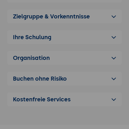
Überblick über die wichtigsten
bestimmt einen passenden
Ionic Kurs
für Sie im
Funktionen und Vorteile
Seminarportfolio.
Zielgruppe & Vorkenntnisse
Installation und Einrichtung von Ionic,
Angular, React und Vue.js
Voraussetzungen und
Ihre Schulung
Systemanforderungen
Installation von Node.js und npm
Organisation
Installation von Ionic CLI
Erstellen des ersten Ionic-Projekts mit
Angular, React und Vue.js
Buchen ohne Risiko
Ionic-Komponenten und -Layouts
Verwendung von vorgefertigten Ionic-
Kostenfreie Services
Komponenten
Erstellen von benutzerdefinierten
Layouts mit CSS Grid und Flexbox
Responsives Design mit Ionic