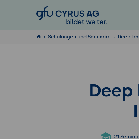
GFU Cyrus AG
Schulungen und Seminare
Deep Lea
ISTQB
®
Deep 
21 Semina