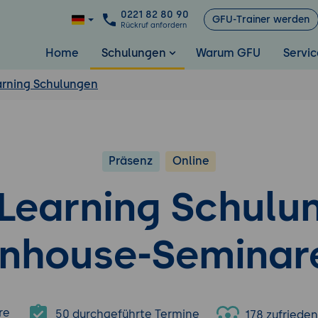
0221 82 80 90
GFU-Trainer werden
Rückruf anfordern
Home
Schulungen
Warum GFU
Servic
rning Schulungen
Präsenz
Online
Learning Schulu
Inhouse-Seminar
re
50 durchgeführte Termine
178 zufriede