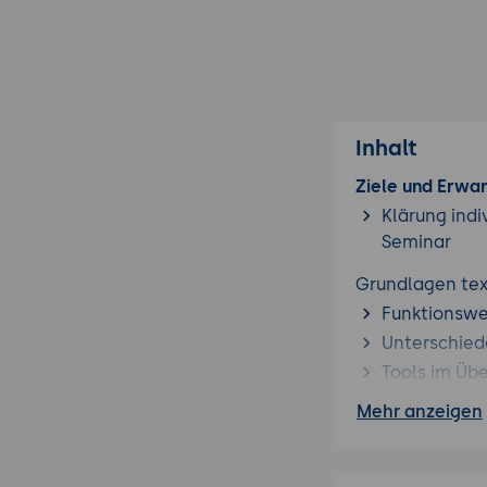
Inhalt
Ziele und Erwa
Klärung indi
Seminar
Grundlagen tex
Funktionswe
Unterschied
Tools im Übe
Mehr anzeigen
Skriptentwicklu
Texterstellu
KI-gestützt