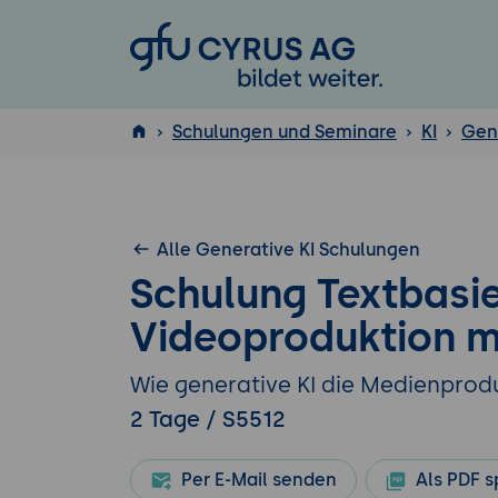
GFU Cyrus AG
Schulungen und Seminare
KI
Gene
ISTQB
®
Alle Generative KI Schulungen
Schulung Textbasi
Videoproduktion mi
Wie generative KI die Medienprodu
2 Tage / S5512
Per E-Mail senden
Als PDF s