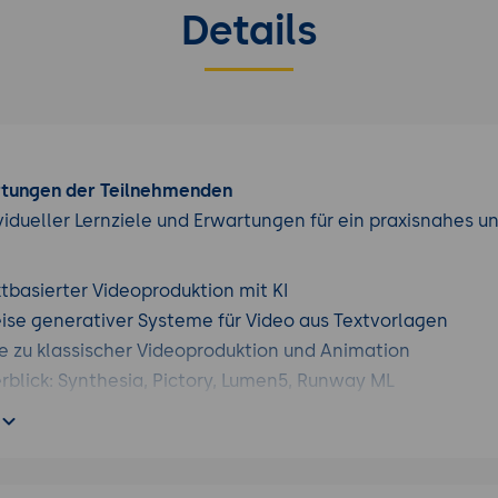
Details
rtungen der Teilnehmenden
vidueller Lernziele und Erwartungen für ein praxisnahes u
tbasierter Videoproduktion mit KI
ise generativer Systeme für Video aus Textvorlagen
e zu klassischer Videoproduktion und Animation
rblick: Synthesia, Pictory, Lumen5, Runway ML
ng und Strukturierung von Inhalten
ng für Voiceover, Szenenplanung und Ablaufstruktur
e Umformulierung für Zielgruppenansprache und Tonalität