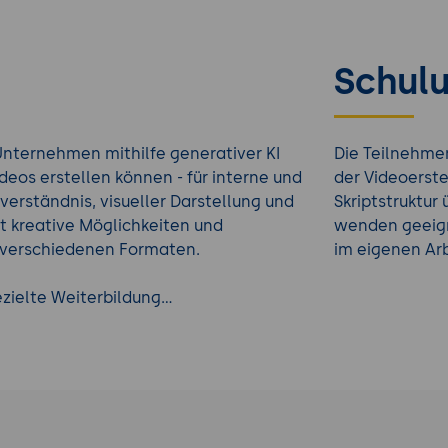
Schulu
Unternehmen mithilfe generativer KI
Die Teilnehme
deos erstellen können - für interne und
der Videoerste
erständnis, visueller Darstellung und
Skriptstruktur
rt kreative Möglichkeiten und
wenden geeign
 verschiedenen Formaten.
im eigenen Arb
ezielte Weiterbildung...