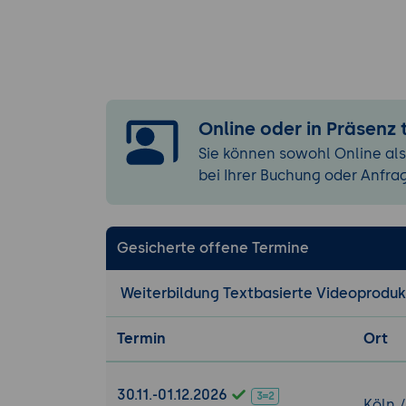
Social-Medi
Video-Newsl
Qualitätssiche
Vermeidung 
Kombination
Online oder in Präsenz
Einhaltung 
Sie können sowohl Online als
bei Ihrer Buchung oder Anfra
Rechtliche Ra
Klärung von 
Datenschutz
Gesicherte offene Termine
Kennzeichnu
Weiterbildung Textbasierte Videoprodukt
Übung:
Die Teilnehm
Termin
Ort
Text ein kur
Dramaturgie
30.11.-01.12.2026
Köln 