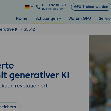
0221 82 80 90
GFU-Trainer werden
Rückruf anfordern
Home
Schulungen
Warum GFU
Servic
rative KI
S5512
erte
t generativer KI
ktion revolutioniert
peichern