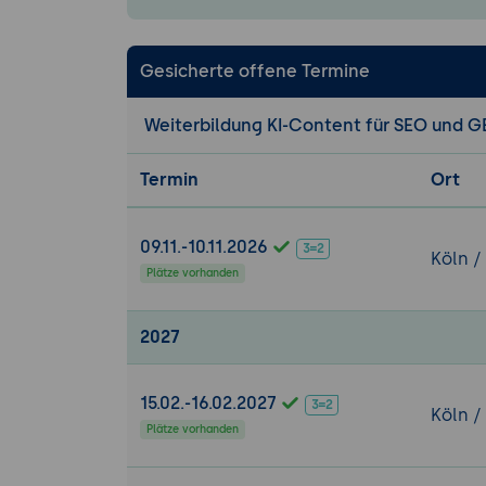
Frase & Surf
Clearscope:
Gesicherte offene Termine
Real-Time-F
Weiterbildung KI-Content für SEO und G
7. Multi-Modell
Modell-Stär
Termin
Ort
Kombination
Effizienz:
Wan
09.11.-10.11.2026
8. E-E-A-T Signa
Köln /
Plätze vorhanden
Experten-Ei
lässt.
2027
First-Hand-
Fallbeispiele
Author Bios:
15.02.-16.02.2027
Köln /
Plätze vorhanden
9. Content-Recy
Update-Auto