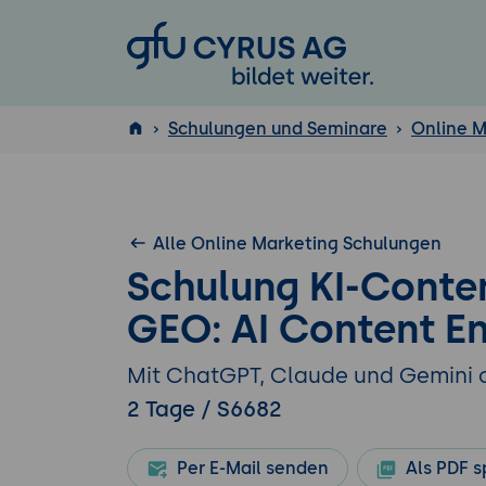
GFU Cyrus AG
Schulungen und Seminare
Online M
ISTQB
®
Alle Online Marketing Schulungen
Schulung KI-Conte
GEO: AI Content En
Mit ChatGPT, Claude und Gemini op
2 Tage / S6682
Per E-Mail senden
Als PDF s