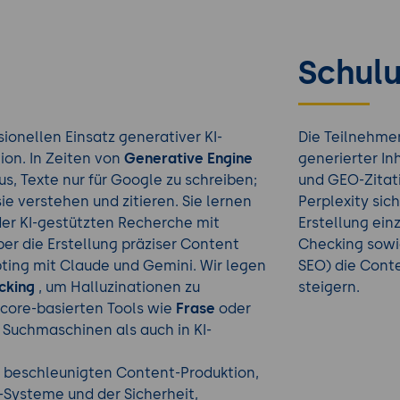
Schulu
ionellen Einsatz generativer KI-
Die Teilnehmen
on. In Zeiten von
Generative Engine
generierter In
us, Texte nur für Google zu schreiben;
und GEO-Zitati
sie verstehen und zitieren. Sie lernen
Perplexity sich
er KI-gestützten Recherche mit
Erstellung ein
er die Erstellung präziser Content
Checking sowie
pting mit Claude und Gemini. Wir legen
SEO) die Conte
cking
, um Halluzinationen zu
steigern.
Score-basierten Tools wie
Frase
oder
n Suchmaschinen als auch in KI-
v beschleunigten Content-Produktion,
I-Systeme und der Sicherheit,