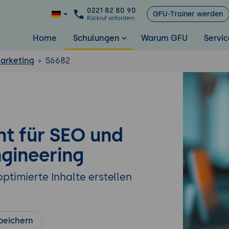
0221 82 80 90
GFU-Trainer werden
Rückruf anfordern
Home
Schulungen
Warum GFU
Servic
arketing
S6682
nt für SEO und
gineering
timierte Inhalte erstellen
peichern