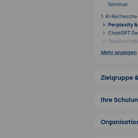
Seminar
1. KI-Recherche
Perplexity &
ChatGPT De
Quellen-Vali
Text.
Mehr anzeigen
2. Automatisier
Prompting fü
definiert.
Zielgruppe 
Konkurrenz-
Rankings.
Ihre Schulu
Struktur-Des
erfüllen.
3. Fortgeschrit
Organisatio
Persona-Defi
Energie-Bera