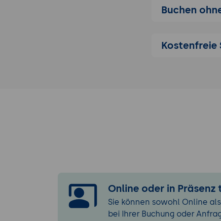
Buchen ohne
Tone & Voice
hinweg.
Keyword-Int
Kostenfreie 
"Keyword-Stu
4. GEO-Spezifis
TLDR & Answe
Zitations-Tr
der KI-Sichtb
Semantic Ch
können.
5. Fact-Checki
Methodik:
St
Tool-Support
Online oder in Präsenz
Review-Wor
(Human-in-t
Sie können sowohl Online als
bei Ihrer Buchung oder Anfra
6. Score-basier