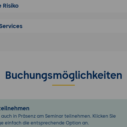
 Risiko
:
Sicherstellung der Markenkonsistenz über verschiedene
egration:
Natürlicher Einbau von Haupt- und Neben-Keyw
Services
ffing".
che Texterstellung
r-First:
Training der KI, Antworten direkt am Anfang zu p
igger:
Integration von spezifischen Fakten und Statistiken
arkeit.
unking:
Texte so modular aufbauen, dass LLMs sie leicht 
Buchungsmöglichkeiten
ng: Kampf gegen Halluzinationen
rategien zur Verifizierung von KI-Aussagen (Cross-Checki
:
Einsatz von Such-KIs zur Fakten-Prüfung generierter Ent
 teilnehmen
kflow:
Menschliche Qualitätskontrolle als unverzichtbare
he-Loop).
 auch in Präsenz am Seminar teilnehmen. Klicken Sie
ge einfach die entsprechende Option an.
te Optimierung mit KI-Tools