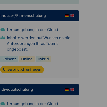
ung.
ikels.
Inhouse-/Firmenschulung
Score" stimmt.
Lernumgebung in der Cloud
recherchiert.
Inhalte werden auf Wunsch an die
ext in Modell C.
Anforderungen Ihres Teams
ignet ist.
angepasst.
Präsenz
Online
Hybrid
ess einfließen
Unverbindlich anfragen
ahrungen und
tssteigerung.
Individualschulung
d für GEO
Lernumgebung in der Cloud