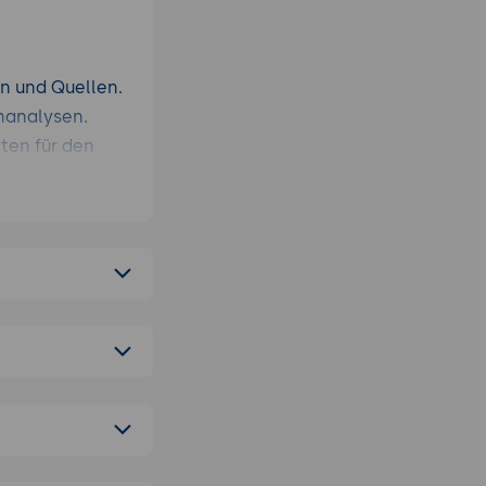
n und Quellen.
nanalysen.
ten für den
zerfragen
) aus Top-
 (Chunking)
hreibe als