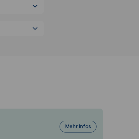
 Modelle
ords ohne
latzieren.
 zur Erhöhung
extrahieren
ng).
würfe.
r Bestandteil
Mehr Infos