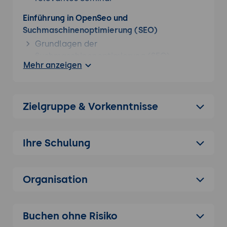
Einführung in OpenSeo und
Suchmaschinenoptimierung (SEO)
Grundlagen der
Suchmaschinenoptimierung (SEO)
Mehr anzeigen
Überblick über OpenSeo und seine
Funktionen
Bedeutung von SEO für digitale
Zielgruppe & Vorkenntnisse
Marketingstrategien
Technische Grundlagen von SEO
On-Page-SEO: Meta-Tags, Header, URL-
Ihre Schulung
Struktur
Off-Page-SEO: Backlinks und Domain-
Organisation
Autorität
Technische SEO: Crawling, Indexierung und
Website-Geschwindigkeit
Buchen ohne Risiko
Keyword-Recherche und Content-Strategie