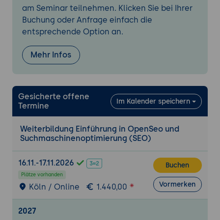
Strategien zur Steigerung der lokalen
am Seminar teilnehmen. Klicken Sie bei Ihrer
Sichtbarkeit
Buchung oder Anfrage einfach die
entsprechende Option an.
SEO für E-Commerce und Online-Shops
Besonderheiten der SEO für E-Commerce-
Mehr Infos
Websites
Optimierung von Produktseiten und
Kategorien
Gesicherte offene
Umgang mit Duplicate Content und
Im Kalender speichern
Termine
technischen Herausforderungen
Weiterbildung Einführung in OpenSeo und
SEO-Analytics und Performance-Messung
Suchmaschinenoptimierung (SEO)
Einrichtung und Nutzung von Google
Analytics und Search Console
16.11.-17.11.2026
Buchen
Key Performance Indicators (KPIs) für SEO
Plätze vorhanden
Dateninterpretation und kontinuierliche
Vormerken
Köln / Online
1.440,00
Optimierung
2027
Zukunftstrends und Best Practices in SEO