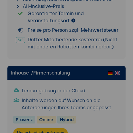
die kommenden Wochen
All-Inclusive-Preis
Garantierter Termin und
10. Typische Stolpersteine vermeiden
Veranstaltungsort
Häufige Fehler bei der Entwicklung
Preise pro Person zzgl. Mehrwertsteuer
digitaler Geschäftsmodelle und deren
Ursachen
Dritter Mitarbeitende kostenfrei (Nicht
Warnsignale frühzeitig erkennen und
mit anderen Rabatten kombinierbar.)
gegensteuern
Realistische Erwartungen an Zeitrahmen
und Erfolgschancen entwickeln
Inhouse-/Firmenschulung
Praxisübung
Eigene Geschäftsidee auf den Punkt
Lernumgebung in der Cloud
bringen
Inhalte werden auf Wunsch an die
Die Teilnehmer entwickeln in Kleingruppen
Anforderungen Ihres Teams angepasst.
eine einfache digitale Geschäftsidee von
Grund auf. Sie beschreiben das
Präsenz
Online
Hybrid
Kundenproblem in wenigen Sätzen,
formulieren ein klares Nutzenversprechen
Unverbindlich anfragen