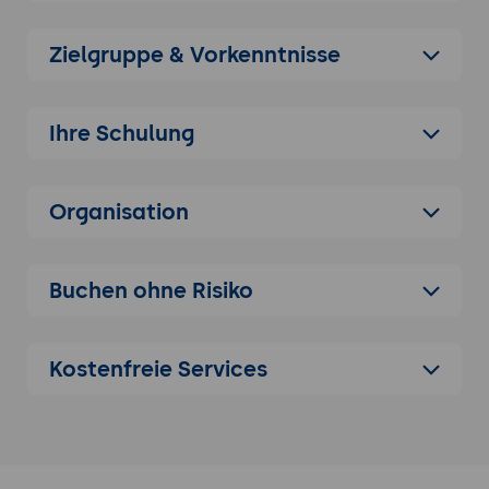
Digitalisierung und deren Einfluss auf
Märkte
Zielgruppe & Vorkenntnisse
Anschauliche Beispiele erfolgreicher
digitaler Unternehmen und deren
Funktionsweise
Ihre Schulung
2. Die wichtigsten Geschäftsmodelltypen im
Überblick
Plattformmodelle, die Anbieter und
Organisation
Nachfrager zusammenbringen und von
Netzwerkeffekten profitieren
Buchen ohne Risiko
Abonnement- und Mietmodelle als
Alternative zum klassischen
Produktverkauf
Kostenfreie Services
Datenbasierte Geschäftsmodelle und
deren Grundprinzipien verständlich erklärt
3. Kundenbedürfnisse verstehen
Einfache Methoden zur Ermittlung dessen,