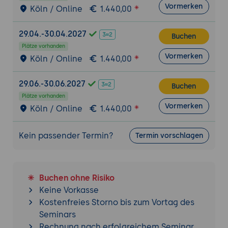
Notwendige Ressourcen und Fähigkeiten
Vormerken
Köln / Online
1.440,00
für die Umsetzung identifizieren
Einfache Wirtschaftlichkeitsbetrachtung
29.04.-30.04.2027
Buchen
für erste Planungen
Plätze vorhanden
Vormerken
8. Ideen schnell und günstig testen
Köln / Online
1.440,00
Grundgedanke des Lean-Ansatzes: Lernen
29.06.-30.06.2027
vor großen Investitionen
Buchen
Plätze vorhanden
Entwicklung einfacher Prototypen und
Vormerken
Köln / Online
1.440,00
Testversionen ohne hohen Aufwand
Auswertung von Kundenfeedback und
Kein passender Termin?
Termin vorschlagen
Ableitung nächster Schritte
9. Erste Schritte zur Umsetzung planen
Zerlegung der Geschäftsidee in
Buchen ohne Risiko
überschaubare Arbeitspakete
Keine Vorkasse
Identifikation der wichtigsten offenen
Kostenfreies Storno bis zum Vortag des
Fragen und Risiken
Seminars
Erstellung eines einfachen Fahrplans für
Rechnung nach erfolgreichem Seminar