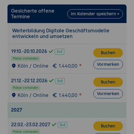
Formulierung eines verständlichen und
Gesicherte offene
differenzierenden Wertangebots
Im Kalender speichern
Termine
Abgrenzung gegenüber bestehenden
Alternativen und Wettbewerbern
Weiterbildung Digitale Geschäftsmodelle
entwickeln und umsetzen
6. Einnahmen erzielen - einfache
Erlösmodelle
19.10.-20.10.2026
Buchen
Grundlegende Möglichkeiten, mit
Plätze vorhanden
digitalen Angeboten Geld zu verdienen
Vormerken
Köln / Online
1.440,00
Vor- und Nachteile gängiger Ansätze wie
Einmalzahlung, Abo oder Freemium
21.12.-22.12.2026
Buchen
Kriterien für die Auswahl eines passenden
Plätze vorhanden
Erlösmodells
Vormerken
Köln / Online
1.440,00
7. Kosten und Ressourcen realistisch
2027
einschätzen
Typische Kostenpositionen beim Aufbau
22.02.-23.02.2027
digitaler Angebote erkennen
Buchen
Plätze vorhanden