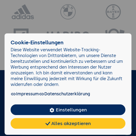
Cookie-Einstellungen
Diese Website verwendet Website-Tracking-
Technologien von Drittanbietern, um unsere Dienste
bereitzustellen und kontinuierlich zu verbessern und um
Werbung entsprechend den Interessen der Nutzer
anzuzeigen. Ich bin damit einverstanden und kann
meine Einwilligung jederzeit mit Wirkung für die Zukunft
LinkedIn
Instagram
Facebook
widerrufen oder ändern.
Impressum
Datenschutzerklärung
Impressum/AGB
Datenschutz
Blog
Wiki
Einstellungen
Facts
0221 82 80 90
Alles akzeptieren
Rückruf anfordern
Chat
KI-
FAQ
Teilen
Cookies
frei
Berater