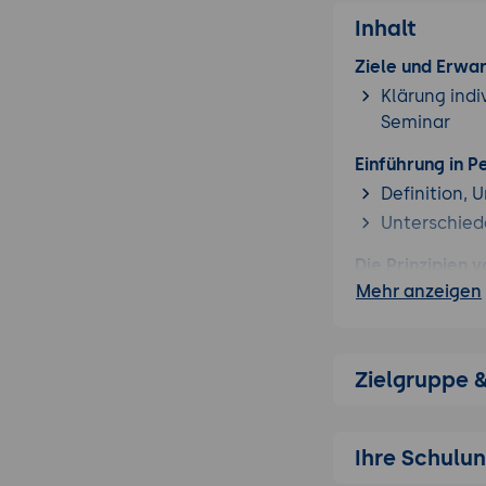
Inhalt
Ziele und Erwa
Klärung indi
Seminar
Einführung in 
Definition, 
Unterschied
Die Prinzipien 
Mehr anzeigen
Arbeit sich
laufende Ar
den Arbeitsf
Zielgruppe 
kontinuierl
Aufbau und Anw
Aufgaben und
Ihre Schulu
Spalten und