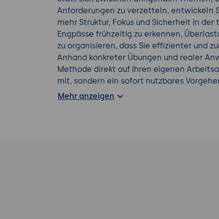
Anforderungen zu verzetteln, entwickeln S
mehr Struktur, Fokus und Sicherheit in der t
Engpässe frühzeitig zu erkennen, Überlast
zu organisieren, dass Sie effizienter und 
Anhand konkreter Übungen und realer Anw
Methode direkt auf Ihren eigenen Arbeitsa
mit, sondern ein sofort nutzbares Vorgehen
zu steuern, Ihre Zeit wirksamer einzusetzen
Mehr anzeigen
erreichen.
Weitere
Kanban Seminare
für Ihre gezielte