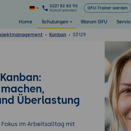
0221 82 80 90
GFU-Trainer werden
Rückruf anfordern
Home
Schulungen
Warum GFU
Servic
Projektmanagement
Kanban
S3129
 Kanban:
 machen,
 und Überlastung
Fokus im Arbeitsalltag mit