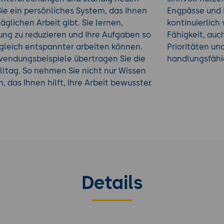
ie ein persönliches System, das Ihnen
Engpässe und 
äglichen Arbeit gibt. Sie lernen,
kontinuierlich 
ung zu reduzieren und Ihre Aufgaben so
Fähigkeit, au
zugleich entspannter arbeiten können.
Prioritäten un
endungsbeispiele übertragen Sie die
handlungsfähig
lltag. So nehmen Sie nicht nur Wissen
, das Ihnen hilft, Ihre Arbeit bewusster
 und Ihre Ziele verlässlicher zu
 Weiterbildung...
Details