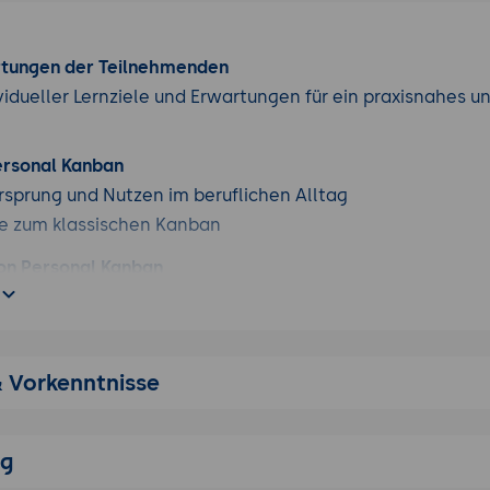
rtungen der Teilnehmenden
vidueller Lernziele und Erwartungen für ein praxisnahes u
Personal Kanban
Ursprung und Nutzen im beruflichen Alltag
e zum klassischen Kanban
von Personal Kanban
tbar machen
beit begrenzen
luss aktiv steuern
& Vorkenntnisse
iche Verbesserung im eigenen Arbeitsprozess nutzen
endung eines persönlichen Kanban-Boards
 Arbeitsschritte sinnvoll strukturieren
ng
 Regeln passend zum eigenen Arbeitskontext definieren