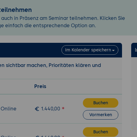
egration in den Alltag
 teilnehmen
nban dauerhaft in die eigene Arbeitsweise einbauen
 auch in Präsenz am Seminar teilnehmen. Klicken Sie
rden bei der Einführung vermeiden
ge einfach die entsprechende Option an.
 Arbeitsprozess kontinuierlich weiterentwickeln
Im Kalender speichern
n sichtbar machen, Prioritäten klären und
Preis
Buchen
 Online
1.440,00
Vormerken
Buchen