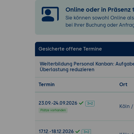
Nachhaltige Int
Online oder in Präsenz
Personal Ka
Sie können sowohl Online als
typische Hü
bei Ihrer Buchung oder Anfra
den eigenen
Gesicherte offene Termine
Weiterbildung Personal Kanban: Aufgabe
Überlastung reduzieren
Termin
Ort
23.09.-24.09.2026
Köln /
Plätze vorhanden
17.12.-18.12.2026