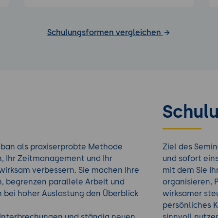
Schulungsformen vergleichen
Schulu
nban als praxiserprobte Methode
Ziel des Semin
on, Ihr Zeitmanagement und Ihr
und sofort ei
wirksam verbessern. Sie machen Ihre
mit dem Sie I
n, begrenzen parallele Arbeit und
organisieren, P
ch bei hoher Auslastung den Überblick
wirksamer steu
persönliches 
Unterbrechungen und ständig neuen
sinnvoll nutze