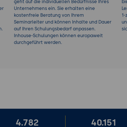
geht auf die individuellen Bedürfnisse Ihres
bi
er
Unternehmens ein. Sie erhalten eine
Le
kostenfreie Beratung von Ihrem
1-
Seminarleiter und können Inhalte und Dauer
un
h.
auf Ihren Schulungsbedarf anpassen.
si
Inhouse-Schulungen können europaweit
durchgeführt werden.
4.782
40.151