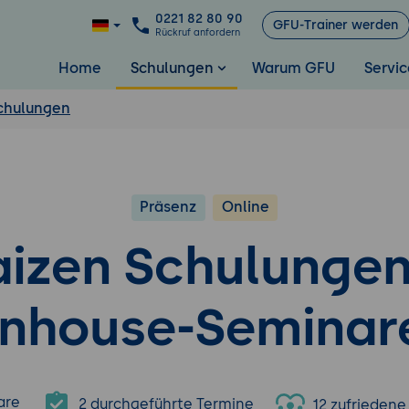
0221 82 80 90
GFU-Trainer werden
Rückruf anfordern
Home
Schulungen
Warum GFU
Servic
chulungen
Präsenz
Online
aizen Schulungen
Inhouse-Seminar
are
2 durchgeführte Termine
12 zufrieden