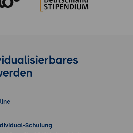
idualisierbares
werden
line
ndividual-Schulung