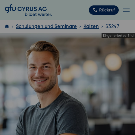
GFU Cyrus AG
Rückruf
Schulungen und Seminare
Kaizen
S3247
ISTQB
®