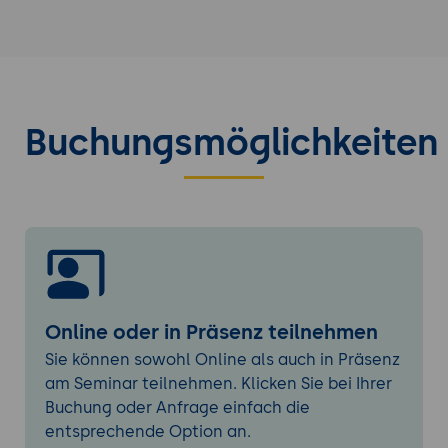
Instandhaltung des Arbeitsplatzes
Standardisieren (Seiketsu): Festlegen von
Standards für die Aufrechterhaltung der
5S-Praktiken
Selbstdisziplin (Shitsuke): Schulung und
Buchungsmöglichkeiten
Etablierung einer Kultur der Selbstdisziplin
am Arbeitsplatz
PDCA-Zyklus und A3-Report
Erklärung des PDCA-Zyklus (Plan-Do-
Check-Act) als systematischer Ansatz zur
kontinuierlichen Verbesserung
Anwendung des PDCA-Zyklus auf ein
Online oder in Präsenz teilnehmen
ausgewähltes Verbesserungsprojekt
Sie können sowohl Online als auch in Präsenz
Einführung in den A3-Report als
am Seminar teilnehmen. Klicken Sie bei Ihrer
Kommunikationsmittel für
Buchung oder Anfrage einfach die
Verbesserungsprojekte
entsprechende Option an.
Praktische Erstellung eines A3-Reports für