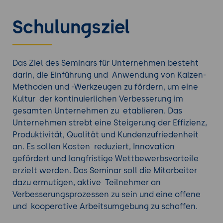
verbesserung. Indem Fehler und Mängel
systematisch beseitigt werden, kann die
Schulungsziel
Produkt- und Servicequalität verbessert
werden, was wiederum die
Kundenzufriedenheit erhöht.
Mitarbeiterbeteiligung und Motivation
:
Das Ziel des Seminars für Unternehmen besteht
Kaizen ermutigt alle Mitarbeiter, sich aktiv an
darin, die Einführung und Anwendung von Kaizen-
der Verbesserung der Arbeitsabläufe zu
Methoden und -Werkzeugen zu fördern, um eine
beteiligen. Dies führt zu einem höheren Maß
Kultur der kontinuierlichen Verbesserung im
an Mitarbeitermotivation, Engagement und
gesamten Unternehmen zu etablieren. Das
Zufriedenheit.
Unternehmen strebt eine Steigerung der Effizienz,
Innovationsförderung:
Die Kultur der
Produktivität, Qualität und Kundenzufriedenheit
kontinuierlichen Verbesserung und offenen
an. Es sollen Kosten reduziert, Innovation
Kommunikation, die durch Kaizen geschaffen
gefördert und langfristige Wettbewerbsvorteile
wird, fördert auch die Innovation. Mitarbeiter
erzielt werden. Das Seminar soll die Mitarbeiter
werden ermutigt, neue Ideen einzubringen
dazu ermutigen, aktive Teilnehmer an
und innovative Lösungen für bestehende
Verbesserungsprozessen zu sein und eine offene
Probleme zu finden.
und kooperative Arbeitsumgebung zu schaffen.
Schnellere Entscheidungsfindung:
Der PDCA-