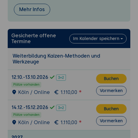
das ausgewählte Projekt
Mehr Infos
Weitere Kaizen-Methoden und Abschluss
Einführung in weitere Kaizen-Methoden
wie Kaizen-Blitz, Wertstromanalyse oder
Gesicherte offene
Im Kalender speichern
8D-Report (je nach den Bedürfnissen der
Termine
Teilnehmer und der Organisation)
Anwendung einer oder mehrerer weiterer
Weiterbildung Kaizen-Methoden und
Werkzeuge
Kaizen-Methoden auf praktische Beispiele
12.10.-13.10.2026
Buchen
Plätze vorhanden
Vormerken
Köln / Online
1.110,00
14.12.-15.12.2026
Buchen
Plätze vorhanden
Vormerken
Köln / Online
1.110,00
2027