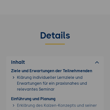
Zyklus und der A3-Report bieten klare
Strukturen für die Problemlösung und
Entscheidungsfindung. Dadurch können
Entscheidungen schneller getroffen und
Probleme effizienter gelöst werden.
Details
Stärkere Kundenorientierung:
Durch die
Fokussierung auf kontinuierliche
Verbesserung und Qualitätssicherung können
Unternehmen besser auf die Bedürfnisse und
Anforderungen ihrer Kunden eingehen und
Inhalt
ihre Wettbewerbsposition stärken.
Teamarbeit und Zusammenarbeit:
Die
Ziele und Erwartungen der Teilnehmenden
Anwendung von Kaizen-Methoden fördert die
Klärung individueller Lernziele und
Zusammenarbeit zwischen den Mitarbeitern
Erwartungen für ein praxisnahes und
und Abteilungen. Die interdisziplinäre
relevantes Seminar
Zusammenarbeit kann zu ganzheitlicheren
Lösungen führen.
Einführung und Planung
Erklärung des Kaizen-Konzepts und seiner