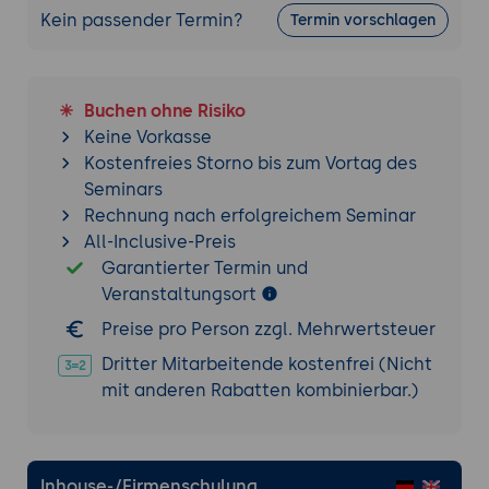
Kein passender Termin?
Vorstellung des Prozesses der Überprüfung
Termin vorschlagen
und kontinuierlichen Verbesserung
Bereitstellung von Beispielen für Audit-
und Überprüfungsprozesse
Buchen ohne Risiko
Keine Vorkasse
Strategien zur nachhaltigen Implementierung
Kostenfreies Storno bis zum Vortag des
von Kaizen
Seminars
Beschreibung der Bedeutung der
Rechnung nach erfolgreichem Seminar
Schaffung einer Kaizen-Kultur
All-Inclusive-Preis
Betonung des Engagements des
Garantierter Termin und
Managements und der
Veranstaltungsort
Mitarbeiterbeteiligung
Preise pro Person zzgl. Mehrwertsteuer
Überprüfung von Strategien für die
Dritter Mitarbeitende kostenfrei (Nicht
langfristige Implementierung von Kaizen
mit anderen Rabatten kombinierbar.)
Inhouse-/Firmenschulung