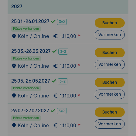
2027
basierten Qualitätsmanagementsystems
Aufzeigen von Schritten zur
25.01.-26.01.2027
Implementierung
Buchen
Plätze vorhanden
Sammlung von Best Practices und
Vormerken
Köln / Online
1.110,00
Herausforderungen bei der
Implementierung
25.03.-26.03.2027
Buchen
Untersuchung von Erfolgsfaktoren und
Plätze vorhanden
Hindernissen
Vormerken
Köln / Online
1.110,00
Klärung von Rollen und
Verantwortlichkeiten im Rahmen des
25.05.-26.05.2027
Buchen
Qualitätsmanagements
Plätze vorhanden
Vormerken
Audit und Überprüfung
Köln / Online
1.110,00
Betonung der Bedeutung von Key
26.07.-27.07.2027
Performance Indicators (KPIs) und
Buchen
Messgrößen
Plätze vorhanden
Vormerken
Köln / Online
1.110,00
Beschreibung der Rolle von internen und
externen Audits