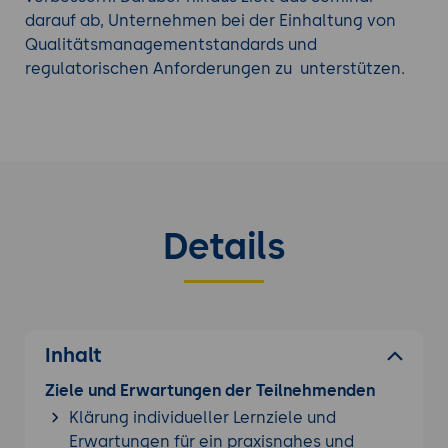
kann dazu beitragen, dass Unternehmen
darauf ab, Unternehmen bei der Einhaltung von
rechtlichen und regulatorischen
Qualitätsmanagementstandards und
Anforderungen gerecht werden.
regulatorischen Anforderungen zu unterstützen.
Risikominderung:
Durch die Identifizierung und
Kontrolle von Qualitätsschwachstellen
können Unternehmen Risiken mindern und
ihre Betriebssicherheit verbessern.
Details
Weiterbildung mit noch mehr passenden
Kaizen
Kurse
.
Inhalt
Ziele und Erwartungen der Teilnehmenden
Klärung individueller Lernziele und
Erwartungen für ein praxisnahes und