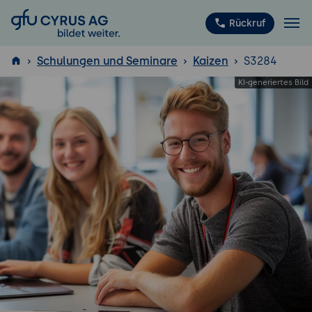
GFU Cyrus AG
Rückruf
Schulungen und Seminare
Kaizen
S3284
ISTQB
®