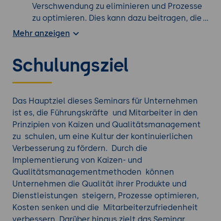
Verschwendung zu eliminieren und Prozesse
zu optimieren. Dies kann dazu beitragen, die
Effizienz im gesamten Unternehmen zu
Mehr anzeigen
steigern, was zu Kosteneinsparungen und
einer verbesserten Rentabilität führen kann.
Schulungsziel
Mitarbeiterbeteiligung und Motivation:
Kaizen
fördert die Beteiligung aller Mitarbeiter an
der kontinuierlichen Verbesserung. Dies kann
die Motivation und das Engagement der
Das Hauptziel dieses Seminars für Unternehmen
Mitarbeiter erhöhen und eine Kultur der
ist es, die Führungskräfte und Mitarbeiter in den
kontinuierlichen Verbesserung schaffen.
Prinzipien von Kaizen und Qualitätsmanagement
Prozessoptimierung:
zu schulen, um eine Kultur der kontinuierlichen
Qualitätsmanagementmethoden wie Six
Verbesserung zu fördern. Durch die
Sigma oder die Anwendung des PDCA-Zyklus
Implementierung von Kaizen- und
helfen dabei, Prozesse zu optimieren, Fehler
Qualitätsmanagementmethoden können
zu reduzieren und die Produktivität zu
Unternehmen die Qualität ihrer Produkte und
steigern.
Dienstleistungen steigern, Prozesse optimieren,
Rechtskonformität:
Die Einhaltung von
Kosten senken und die Mitarbeiterzufriedenheit
Qualitätsmanagementnormen wie ISO 9001
verbessern. Darüber hinaus zielt das Seminar