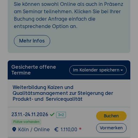
Sie können sowohl Online als auch in Präsenz
Beschreibung der Lean Management
am Seminar teilnehmen. Klicken Sie bei Ihrer
Methode
Buchung oder Anfrage einfach die
Vorstellung der Root Cause Analysis-Tools
entsprechende Option an.
(Ishikawa-Diagramm, 5 Whys)
Durchführung von Übungen zur
Mehr Infos
Anwendung der vorgestellten Tools und
Techniken
Anwendung von Kaizen und
Gesicherte offene
Im Kalender speichern
Qualitätsmanagement-Methoden
Termine
Durchführung von Fallstudien
Anleitung zu Gruppenarbeiten und
Weiterbildung Kaizen und
Qualitätsmanagement zur Steigerung der
Präsentationen
Produkt- und Servicequalität
Sammlung von Erfahrungen und Best-
Practice-Beispielen
23.11.-24.11.2026
Buchen
Sammlung von Feedback zur Anwendung
Plätze vorhanden
und Effektivität der Methoden
Vormerken
Köln / Online
1.110,00
Design und Implementierung eines Kaizen-