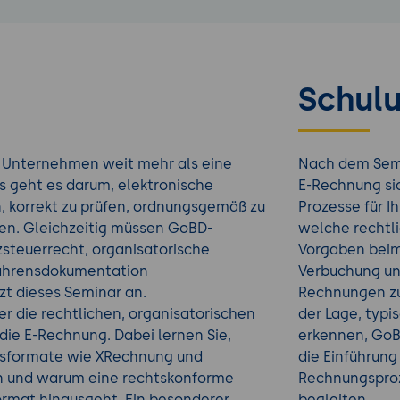
Schulu
le Unternehmen weit mehr als eine
Nach dem Semi
s geht es darum, elektronische
E-Rechnung sic
korrekt zu prüfen, ordnungsgemäß zu
Prozesse für I
ren. Gleichzeitig müssen GoBD-
welche rechtli
teuerrecht, organisatorische
Vorgaben beim 
fahrensdokumentation
Verbuchung und
t dieses Seminar an.
Rechnungen zu 
er die rechtlichen, organisatorischen
der Lage, typi
ie E-Rechnung. Dabei lernen Sie,
erkennen, Go
gsformate wie XRechnung und
die Einführung
en und warum eine rechtskonforme
Rechnungsproze
ormat hinausgeht. Ein besonderer
begleiten.