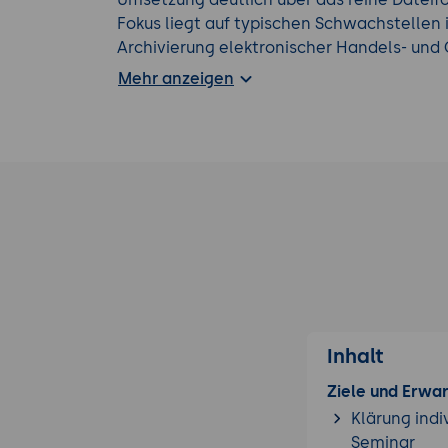
Fokus liegt auf typischen Schwachstellen
Archivierung elektronischer Handels- und 
Dokumentation von Eingangs- und Ausgang
Mehr anzeigen
umsatzsteuerlichen Prüfung von Rechnun
Das Seminar verbindet rechtliche Grundla
Handlungsempfehlungen, erprobten Best P
aus dem Unternehmensalltag. So schaffen 
Rechnungsprozesse effizient, prüfungssich
Inhalt
Ziele und Erwa
Klärung indi
Seminar