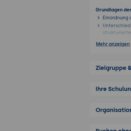
Grundlagen der
Einordnung 
Unterschied
strukturiert
Bedeutung, 
Mehr anzeigen
Rechtliche Anf
Rechtsgrund
Zielgruppe 
Anforderung
Bedeutung v
Formaten
Ihre Schulu
GoBD-konforme 
Anforderung
Organisatio
Archivierun
und Geschäf
Rolle der V
Buchen ohne