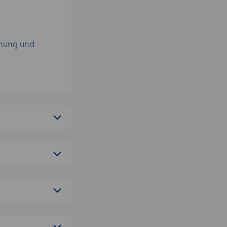
hnung und
erwaltung
ontext
e
und weiteren
erbarkeit
hen Handels-