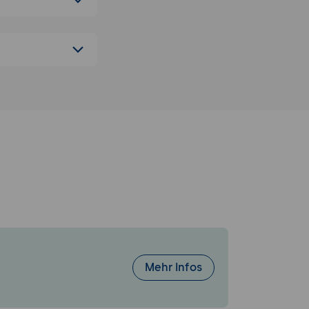
t
angsrechnungen
se
und ViDA
Umsetzungsphase
Mehr Infos