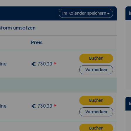
Im Kalender speichern
onform umsetzen
Preis
Buchen
ine
730,00
Vormerken
Buchen
ine
730,00
Vormerken
Buchen