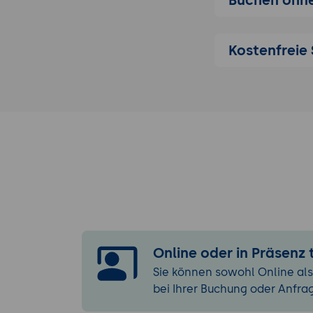
Praktische Um
Einbindung 
Freigabepro
Kostenfreie 
Übertragung
Organisation
Prüfung, Fehle
Typische Feh
Umgang mit 
Integrität, 
Zukunftsentwic
Auswirkunge
Einordnung 
Online oder in Präsenz
Praxisbeispi
Sie können sowohl Online als
bei Ihrer Buchung oder Anfra