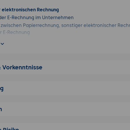
 elektronischen Rechnung
der E-Rechnung im Unternehmen
 zwischen Papierrechnung, sonstiger elektronischer Rec
er E-Rechnung
Ziele und Nutzen der E-Rechnung für Unternehmen und V
orderungen und regulatorischer Rahmen
lagen der E-Rechnung im nationalen und europäischen K
& Vorkenntnisse
en an Rechnungsinhalte, Vorsteuerabzug und Sonderfäll
on EN 16931 sowie Einordnung von XRechnung, ZUGFeRD 
ng
Prozesse und Archivierung
en an Nachvollziehbarkeit, Vollständigkeit und Unveränd
n
g von E-Rechnungen, Buchungsbelegen sowie elektronisc
tsbriefen
erfahrensdokumentation für Ein- und Ausgangsprozesse
 Risiko