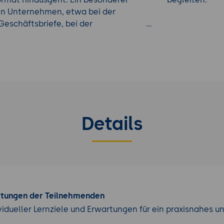
 in Unternehmen, etwa bei der
Geschäftsbriefe, bei der
sprozessen oder bei der
gen.
gen mit konkreten
ractices, Checklisten und Beispielen
Sie die Grundlage, Ihre E-
er und zukunftsfähig aufzustellen.
Details
rtungen der Teilnehmenden
vidueller Lernziele und Erwartungen für ein praxisnahes u