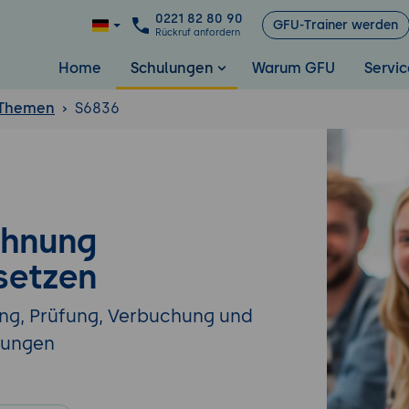
0221 82 80 90
GFU-Trainer werden
Rückruf anfordern
Home
Schulungen
Warum GFU
Servic
 Themen
S6836
chnung
setzen
ng, Prüfung, Verbuchung und
nungen