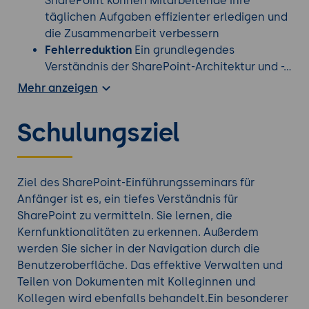
SharePoint können Mitarbeitende ihre
täglichen Aufgaben effizienter erledigen und
die Zusammenarbeit verbessern
Fehlerreduktion
Ein grundlegendes
Verständnis der SharePoint-Architektur und -
Berechtigungen kann helfen, häufige Fehler
Mehr anzeigen
wie das versehentliche Freigeben
vertraulicher Daten zu vermeiden
Schulungsziel
Investition maximieren
Viele Unternehmen
investieren in SharePoint, um ihre internen
Prozesse zu optimieren. Ein Seminar stellt
sicher, dass Mitarbeitende die Tools optimal
Ziel des SharePoint-Einführungsseminars für
nutzen, wodurch die Investition des
Anfänger ist es, ein tiefes Verständnis für
Unternehmens in die Plattform maximiert
SharePoint zu vermitteln. Sie lernen, die
wird
Kernfunktionalitäten zu erkennen. Außerdem
Förderung der Zusammenarbeit
SharePoint
werden Sie sicher in der Navigation durch die
ist ein mächtiges Tool für die
Benutzeroberfläche. Das effektive Verwalten und
Teamzusammenarbeit. Durch das Verstehen
Teilen von Dokumenten mit Kolleginnen und
seiner Funktionen können Mitarbeitende
Kollegen wird ebenfalls behandelt.Ein besonderer