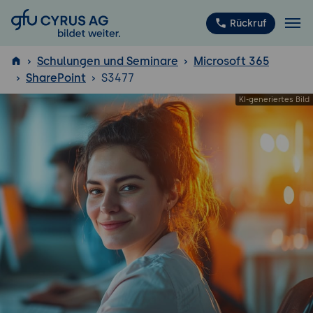
GFU Cyrus AG
Rückruf
Schulungen und Seminare
Microsoft 365
SharePoint
S3477
ISTQB
®