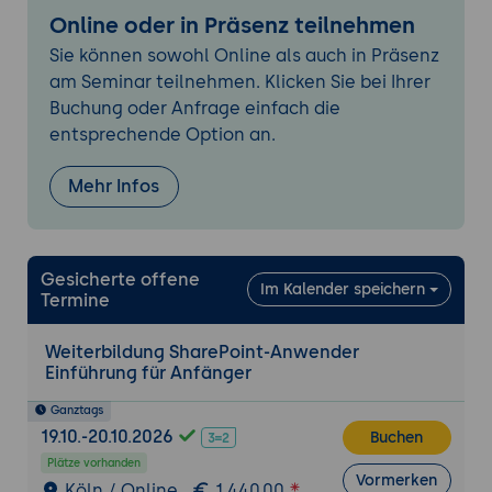
Grundlagen der Freigabe
Online oder in Präsenz teilnehmen
Dokumente und Listen freigeben
Sie können sowohl Online als auch in Präsenz
Verwalten von Freigabeeinladungen
am Seminar teilnehmen. Klicken Sie bei Ihrer
Externe Freigabe
Buchung oder Anfrage einfach die
Freigabeberechtigungen und
entsprechende Option an.
Zugriffsstufen
Mehr Infos
Kommunikations- und Teamwebsites
Erstellen einer Kommunikationswebsite
Verwendung und Anpassung von
Teamwebsites
Gesicherte offene
Im Kalender speichern
Termine
Integration von Webparts
Benachrichtigungen und Newsfeeds
Weiterbildung SharePoint-Anwender
Einführung für Anfänger
Suchen in SharePoint
Einführung in die SharePoint-Suche
Ganztags
19.10.-20.10.2026
Buchen
Verwendung von Suchfiltern
Plätze vorhanden
Anpassen von Suchergebnissen
Vormerken
Köln / Online
1.440,00