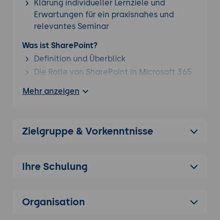
Klärung individueller Lernziele und
Erwartungen für ein praxisnahes und
relevantes Seminar
Was ist SharePoint?
Definition und Überblick
Die Rolle von SharePoint in Microsoft 365
Hauptkomponenten von SharePoint
Mehr anzeigen
Vorteile der Verwendung von SharePoint
Grundlegende Benutzeroberfläche
Zielgruppe & Vorkenntnisse
Anmelden und Navigieren
Verstehen des Startbildschirms
Personalisierung des Profils
Ihre Schulung
Schnellzugriffsleiste und Hauptmenü
Dokumentbibliotheken
Organisation
Einführung in Dokumentbibliotheken
Hochladen und Herunterladen von