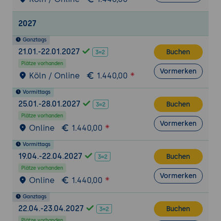
Suchtipps für Anfänger
Einführung in Ansichten
2027
Was sind Ansichten?
Ganztags
Erstellen einer benutzerdefinierten
21.01.-22.01.2027
Buchen
Ansicht
Plätze vorhanden
Vormerken
Sortieren und Filtern von Daten
Köln / Online
1.440,00
Speichern und Verwalten von Ansichten
Vormittags
25.01.-28.01.2027
Buchen
Grundlagen von Berechtigungen
Plätze vorhanden
Überblick über SharePoint-Berechtigungen
Vormerken
Online
1.440,00
Unterschiedliche Berechtigungsstufen
Vormittags
Erstellen und Verwalten von
19.04.-22.04.2027
Buchen
Benutzergruppen
Plätze vorhanden
Best Practices für die
Vormerken
Online
1.440,00
Berechtigungsvergabe
Ganztags
Integration von SharePoint mit Office
22.04.-23.04.2027
Buchen
Einführung in die Office-Integration
Plätze vorhanden