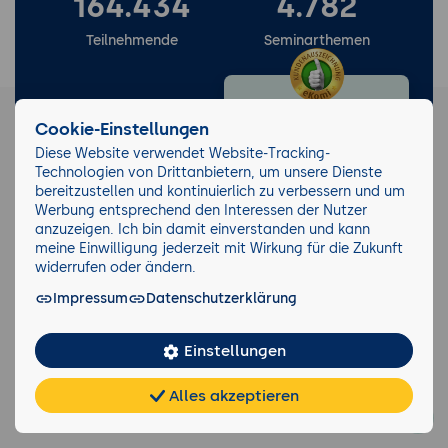
164.434
4.782
Teilnehmende
Seminarthemen
40.151
21.348
Cookie-Einstellungen
Durchgeführte
Diese Website verwendet Website-Tracking-
eKomi Bewertungen
Seminare
Technologien von Drittanbietern, um unsere Dienste
bereitzustellen und kontinuierlich zu verbessern und um
Werbung entsprechend den Interessen der Nutzer
anzuzeigen. Ich bin damit einverstanden und kann
meine Einwilligung jederzeit mit Wirkung für die Zukunft
widerrufen oder ändern.
Newsletter
Impressum
Datenschutzerklärung
Seminarzentrum
Keinen Trend verpassen!
Köln
Wir informieren Sie gerne über
Am Grauen Stein
aktuelle Entwicklungen und
Einstellungen
27
Trends in der IT-Branche und
51105 Köln-
die dazu passenden Seminare.
Deutz
Alles akzeptieren
Jetzt anmelden
Chat
KI-
FAQ
Teilen
Cookies
frei
Berater