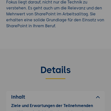
effektiver kommunizieren,
Fokus liegt darauf, nicht nur die Technik zu
zusammenarbeiten und Inhalte teilen.
verstehen. Es geht auch um die Relevanz und den
Anpassung und Personalisierung
Die
Mehrwert von SharePoint im Arbeitsalltag. Sie
Teilnehmenden lernen, wie sie SharePoint an
erhalten eine solide Grundlage für den Einsatz von
ihre individuellen Bedürfnisse anpassen
SharePoint in Ihrem Beruf.
können, was zu einer höheren Akzeptanz und
Zufriedenheit führt.
Informieren Sie sich über weitere
SharePoint
Trainings
.
Details
Inhalt
Ziele und Erwartungen der Teilnehmenden