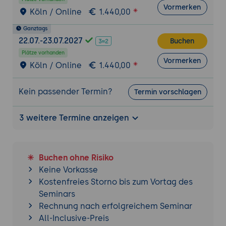
Vormerken
Bearbeiten von Word-, Excel- und
Köln / Online
1.440,00
PowerPoint-Dateien
Ganztags
Synchronisieren von SharePoint mit
22.07.-23.07.2027
Buchen
OneDrive
Plätze vorhanden
Verwendung von SharePoint in Microsoft
Vormerken
Köln / Online
1.440,00
Teams
Kein passender Termin?
Best Practices für Anfänger
Termin vorschlagen
Strukturieren und Organisieren von
Inhalten
3 weitere Termine anzeigen
Vermeidung häufiger Fehler
Tipps für effektive Zusammenarbeit
Buchen ohne Risiko
Keine Vorkasse
Kostenfreies Storno bis zum Vortag des
Seminars
Rechnung nach erfolgreichem Seminar
All-Inclusive-Preis