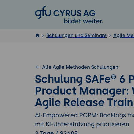
GFU Cyrus AG
Schulungen und Seminare
Agile M
ISTQB
®
Alle Agile Methoden Schulungen
Schulung SAFe® 6 
Product Manager: 
Agile Release Train
AI-Empowered POPM: Backlogs man
mit KI-Unterstützung priorisieren
2 Tage / S2685