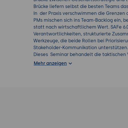
Brücke liefern selbst die besten Teams da
In der Praxis verschwimmen die Grenzen
PMs mischen sich ins Team-Backlog ein, b
statt nach wirtschaftlichem Wert. SAFe 6.0 
Verantwortlichkeiten, strukturierte Zusam
Werkzeuge, die beide Rollen bei Priorisier
Stakeholder-Kommunikation unterstützen
Dieses Seminar behandelt die taktischen 
Wie schreibe ich Epics, Features und Stor
Mehr anzeigen
Backlogs auf Team- und Programm-Ebene? W
und wie bereite ich als PO mein Team dara
Delivery Pipeline, um kontinuierlich Wert z
Werkzeuge ein, um diese Aufgaben schnelle
Erfahren Sie mehr durch eine zusätzliche
A
unserem Seminarangebot.