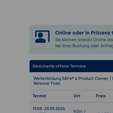
„SAFe Lean Por
Praxis-Übung:
R
Aufgaben den ri
Akzeptanzkriter
Online oder in Präsenz
2. Epics, Featu
Sie können sowohl Online als
Epics (Portfoli
bei Ihrer Buchung oder Anfra
hohe Investiti
MVP. Epics wer
Features (Pro
Gesicherte offene Termine
(8-12 Wochen) l
glauben, dass..
Weiterbildung SAFe® 6 Product Owner / 
vom PM priorisi
Release Train
Stories (Team-
lieferbar. User
Termin
Ort
Preis
Infrastruktur, 
Akzeptanzkrite
19.08.-20.08.2026
Köln /