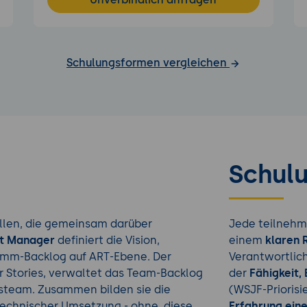
Schulungsformen vergleichen
Schulu
ollen, die gemeinsam darüber
Jede teilnehm
t Manager
definiert die Vision,
einem
klaren 
ramm-Backlog auf ART-Ebene. Der
Verantwortlic
r Stories, verwaltet das Team-Backlog
der
Fähigkeit,
gsteam. Zusammen bilden sie die
(WSJF-Priorisie
technischer Umsetzung - ohne diese
Erfahrung eine