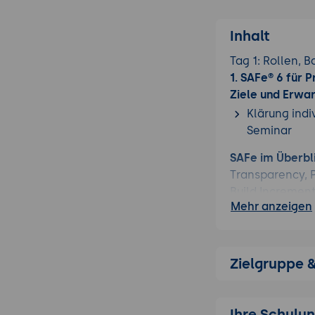
Inhalt
Tag 1: Rollen, 
1. SAFe® 6 für
Ziele und Erwa
Klärung indi
Seminar
SAFe im Überbli
Transparency, P
Build Increment
Mehr anzeigen
Der Agile Relea
durch ein Prog
diejenigen, di
Zielgruppe 
Value Streams:
von der Idee bi
Ihre Schulu
Development V