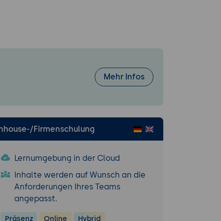
PO/PM-
efiniert
en?"
Mehr Infos
s dauern und
r Wert, Kosten,
halb eines PI
Inhouse-/Firmenschulung
Hypothesis: [Wir
 Features werden
Lernumgebung in der Cloud
Inhalte werden auf Wunsch an die
 Iteration
Anforderungen Ihres Teams
undlagen,
angepasst.
form und mit
Präsenz
Online
Hybrid