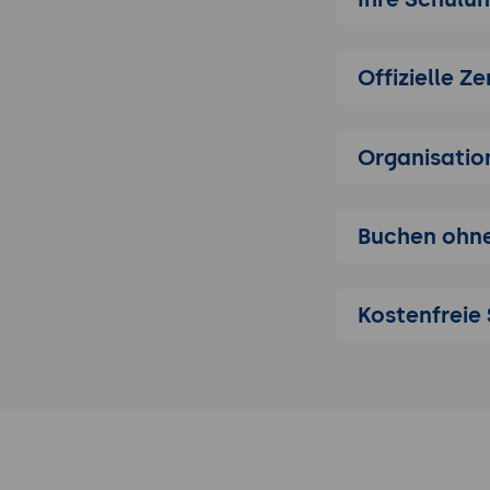
ihres ART vers
Zwei Rollen, kl
Offizielle Ze
Product Man
Produktvisi
mit Stakehol
Organisatio
Business Val
Product Own
Features in 
Buchen ohne
arbeitet tä
Zusammenarb
Kostenfreie 
Der PM prio
(Story-Reihe
Arbeitsteil
Zusammenarbei
Features werde