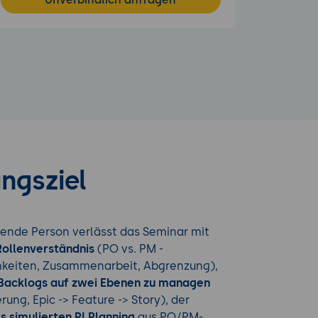
ngsziel
ende Person verlässt das Seminar mit
Rollenverständnis
(PO vs. PM -
hkeiten, Zusammenarbeit, Abgrenzung),
 Backlogs auf zwei Ebenen zu managen
rung, Epic -> Feature -> Story), der
s simulierten PI Planning
aus PO/PM-