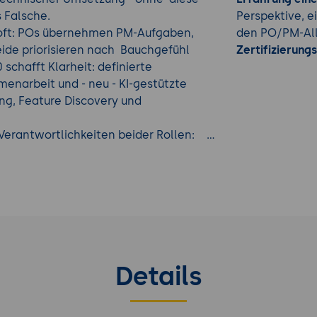
s Falsche.
Perspektive, 
 oft: POs übernehmen PM-Aufgaben,
den PO/PM-All
eide priorisieren nach Bauchgefühl
Zertifizierung
schafft Klarheit: definierte
menarbeit und - neu - KI-gestützte
ung, Feature Discovery und
.
Verantwortlichkeiten beider Rollen:
ies auf SAFe-Niveau? Wie manage ich
ie führe ich als PM das PI Planning
uf vor? Wie nutze ich die Continuous
u liefern? Und wie setze ich KI-
r und fundierter zu erledigen?
Details
gile Methoden Weiterbildung
aus