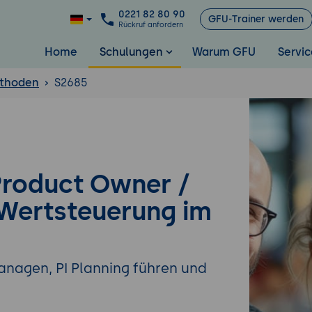
0221 82 80 90
GFU-Trainer werden
Rückruf anfordern
Home
Schulungen
Warum GFU
Servic
ethoden
S2685
Product Owner /
Wertsteuerung im
agen, PI Planning führen und