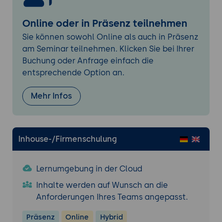
Sortieren von Daten in Pandas DataFrame
Behandlung fehlender Werte
Online oder in Präsenz teilnehmen
Funktion anwenden in Pandas für
Sie können sowohl Online als auch in Präsenz
elementweise Operationen
am Seminar teilnehmen. Klicken Sie bei Ihrer
Übung: Pandas Apply Function
Buchung oder Anfrage einfach die
entsprechende Option an.
Aggregieren von Daten mit Pandas
Mehr Infos
Arten von Aggregationen in Pandas
Aggregationen mit Pandas in Aktion
Übung: Aggregationen in Pandas
Inhouse-/Firmenschulung
Zusammenführen von Daten mit Pandas
Lernumgebung in der Cloud
Zusammenführen von Daten in Pandas
Inhalte werden auf Wunsch an die
Dataframes
Anforderungen Ihres Teams angepasst.
Übung: Zusammenführen von Daten mit
Präsenz
Online
Hybrid