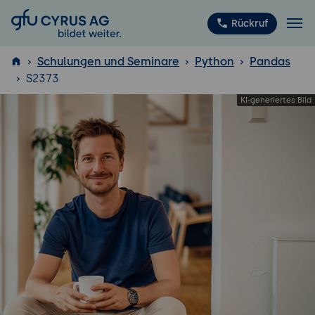
GFU Cyrus AG
Rückruf
Schulungen und Seminare
Python
Pandas
S2373
ISTQB
®