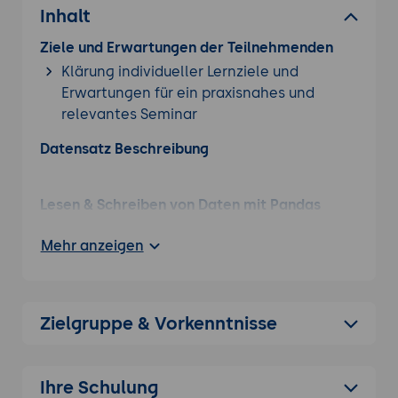
Inhalt
Bei Interesse an einer weiteren
Pandas Schulung
,
werfen Sie einen Blick auf unser gesamtes
Ziele und Erwartungen der Teilnehmenden
Portfolio.
Klärung individueller Lernziele und
Erwartungen für ein praxisnahes und
relevantes Seminar
Datensatz Beschreibung
Lesen & Schreiben von Daten mit Pandas
Verstehen von Dateisystem & Shell-
Mehr anzeigen
Befehlen
Lesen von Excel- & CSV-Dateien
Daten schreiben mit Pandas
Zielgruppe & Vorkenntnisse
Übung: Lesen einer csv-Datei mit Pandas
Ihre Schulung
Pandas-Dataframes