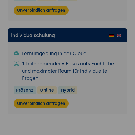
Pandas
Unverbindlich anfragen
Ausblick auf die Bibliothek scikit-learn
Individualschulung
Export der erstellten Notebooks und
Einrichten einer eigenen
Lernumgebung in der Cloud
Entwicklungsumgebung mit Pandas
1 Teilnehmender = Fokus aufs Fachliche
und maximaler Raum für individuelle
Fragen.
Präsenz
Online
Hybrid
Unverbindlich anfragen