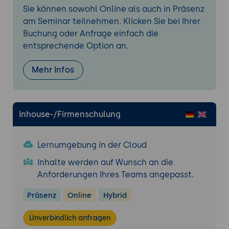
Grundlagen der Statistik
Sie können sowohl Online als auch in Präsenz
Looping in KNIME
am Seminar teilnehmen. Klicken Sie bei Ihrer
Datenexport in lokalen und remote
Buchung oder Anfrage einfach die
Datenbanken
entsprechende Option an.
automatisierte Prozesse
Emailversand
Mehr Infos
Vorstellung weiterer Datatools
Data Science - Überblick
Inhouse-/Firmenschulung
Einführung in die Data Science und ihre
Ursprünge
Die Stufen der Analyse (nach Gartner)
Lernumgebung in der Cloud
Grundkonzepte der Statistik
Inhalte werden auf Wunsch an die
Beschreibende Statistik und
Anforderungen Ihres Teams angepasst.
Dateneigenschaften
Präsenz
Online
Hybrid
Regression, Overfitting, TreeMethoden,
Bagging und Boosting
Unverbindlich anfragen
Methoden zur Klassifizierung