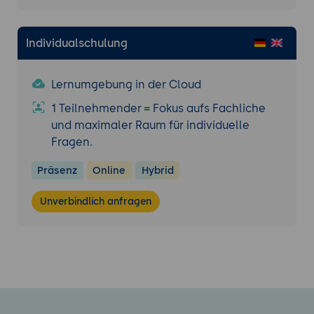
Cross Correlation
Unüberwachtes Lernen
Individualschulung
Weitere Tools der Data Science
4.-5. Tag: Auch separat buchbar als
Lernumgebung in der Cloud
Grundlagen
"Business Analysis & Reporting
(BAR) mit Tableau"
1 Teilnehmender = Fokus aufs Fachliche
Business Analysis & Reporting (BAR) mit
und maximaler Raum für individuelle
Tableau
Fragen.
Einführung in Tableau
Präsenz
Online
Hybrid
Datenimport in Tableau aus
verschiedenen Quellen
Unverbindlich anfragen
Datenvorbereitung
Einführung in das Erstellen von Ansichten
Datenauswahl
Konzepte Datenaggregation und
Datenhierarchie in Tableau
Filtern nach Datendimensionen