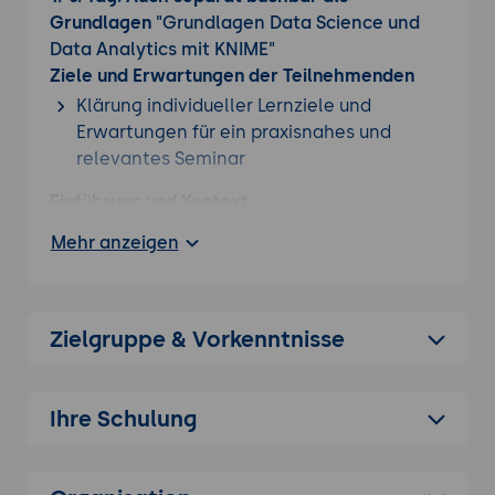
Grundlagen
"Grundlagen Data Science und
Data Analytics mit KNIME"
Ziele und Erwartungen der Teilnehmenden
Klärung individueller Lernziele und
Erwartungen für ein praxisnahes und
relevantes Seminar
Einführung und Kontext
Überblick Data Science, Data Analytics
Mehr anzeigen
und Co.
Chancen und Risiken der Data Science
Tools für das interaktive Reporting
Zielgruppe & Vorkenntnisse
Ergebniskommunikation und Reporting
Tools zur Datenanalyse
Ihre Schulung
Extract, Transform, Load (ETL) mit KNIME
Einführung in KNIME
Datenimport von einfachen Formaten