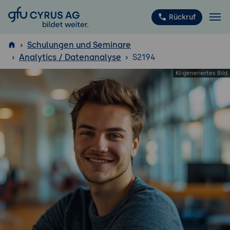
GFU Cyrus AG
Rückruf
Schulungen und Seminare
Analytics / Datenanalyse
S2194
ISTQB
®