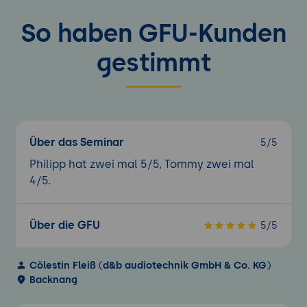
Quickinfos erstellen und nutzen
So haben GFU-Kunden
Erstellen von Dashboards
gestimmt
Tableau - Erweiterte Möglichkeiten und
Anwendungen
Arbeiten mit Ansichten
Räumliche Darstellung
Parametererstellung
Über das Seminar
5/5
Erstellung von Sätzen
Philipp hat zwei mal 5/5, Tommy zwei mal
Einführung und Nutzung von Trendlinien
4/5.
Datenexport
Veröffentlichung von Reports
Rechtemanagement
Über die GFU
5/5
Vorstellung weiterer interaktiver
Reportingtools
Cölestin Fleiß
(
d&b audiotechnik GmbH & Co. KG
)
Backnang