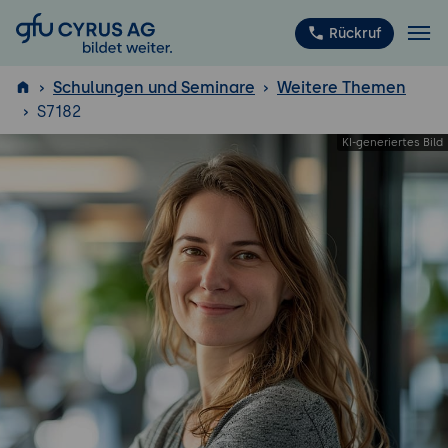
GFU Cyrus AG
Rückruf
Schulungen und Seminare
Weitere Themen
S7182
ISTQB
®