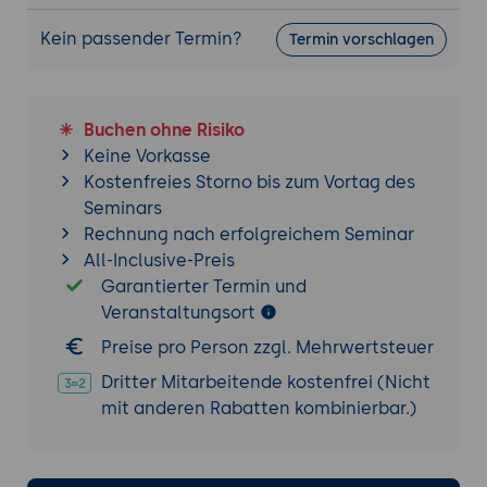
Nach Datenlebensdauer und Exposition
Kein passender Termin?
Termin vorschlagen
priorisieren
Hoch-, mittel- und niedrigriskante
Systeme unterscheiden
Quick Wins und langwierige Vorhaben
Buchen ohne Risiko
trennen
Keine Vorkasse
Kostenfreies Storno bis zum Vortag des
Aufwand und Schutzbedarf
Seminars
gegeneinander abwägen
Rechnung nach erfolgreichem Seminar
Praxis-Übung:
Die inventarisierten
All-Inclusive-Preis
Systeme nach Risiko und Dringlichkeit in
Garantierter Termin und
eine Migrationsreihenfolge bringen.
Veranstaltungsort
7. Krypto-Agilität als Architekturprinzip
Preise pro Person zzgl. Mehrwertsteuer
Kryptografie so kapseln, dass Verfahren
Dritter Mitarbeitende kostenfrei (Nicht
wechselbar werden
mit anderen Rabatten kombinierbar.)
Abstraktionsschichten und konfigurierbare
Algorithmen
Zertifikats- und Schlüsselverwaltung agil