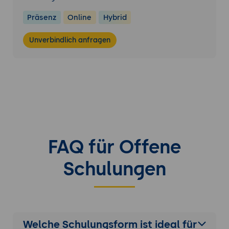
Migrationsfahrplan einer anderen
teilnehmenden Person gegen
Präsenz
Online
Hybrid
Inventurtiefe, Priorisierung, Krypto-Agilität
Unverbindlich anfragen
und Pilotwahl prüfen und die
Rückmeldungen einarbeiten.
FAQ für Offene
Schulungen
Welche Schulungsform ist ideal für