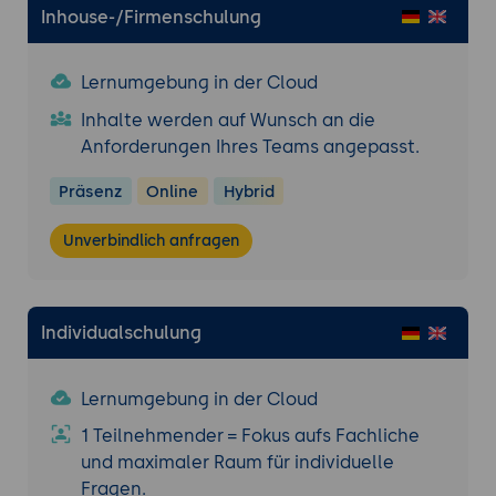
aufstellen
Inhouse-/Firmenschulung
Wiederholbarkeit für den nächsten
Wechsel sichern
Lernumgebung in der Cloud
Praxis-Übung:
Eine kryptografische
Inhalte werden auf Wunsch an die
Komponente so umgestalten, dass sich
Anforderungen Ihres Teams angepasst.
der Algorithmus ohne tiefe Eingriffe
austauschen lässt.
Präsenz
Online
Hybrid
8. Migrationsfahrplan, Pilot und Peer-Review
Unverbindlich anfragen
Aus Inventur und Priorisierung einen
Stufenplan ableiten
Einen Pilot für ein hoch- oder
Individualschulung
mittelriskantes System wählen
Lieferanten, Tests und Rückfalloptionen
einplanen
Lernumgebung in der Cloud
Den Fortschritt nachvollziehbar
1 Teilnehmender = Fokus aufs Fachliche
dokumentieren
und maximaler Raum für individuelle
Praxis-Übung (Peer-Review):
Den
Fragen.