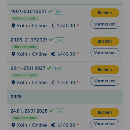
einen hybriden Schlüsselaustausch
skizzieren und Chancen und Grenzen
19.07.-20.07.2027
Buchen
bewerten.
Plätze vorhanden
Vormerken
Köln / Online
1.440,00
Tag 2: 5. Krypto-Inventur und
Abhängigkeitskarte
20.09.-21.09.2027
Buchen
Wo Kryptografie überall steckt: Protokolle,
Plätze vorhanden
Bibliotheken, Zertifikate, Hardware
Vormerken
Köln / Online
1.440,00
RSA, ECDSA, ECDH und Diffie-Hellman
systematisch auffinden
22.11.-23.11.2027
Buchen
Abhängigkeiten zu Lieferanten und
Plätze vorhanden
Drittkomponenten erfassen
Vormerken
Köln / Online
1.440,00
Eine belastbare Bestandsaufnahme
aufbauen
2028
Praxis-Übung:
Für ein Beispielsystem eine
Krypto-Inventur mit Abhängigkeitskarte
24.01.-25.01.2028
Buchen
erstellen.
Plätze vorhanden
Vormerken
Köln / Online
1.440,00
6. Risikobewertung und Priorisierung