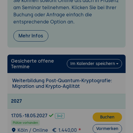
Sie können sowohl Online als auch in Präsenz
CNSA 2.0 und die Anforderungen im US-
am Seminar teilnehmen. Klicken Sie bei Ihrer
Umfeld
Buchung oder Anfrage einfach die
Die EU-Roadmap mit nationalen
entsprechende Option an.
Strategien und Inventuren bis Ende 2026
Einordnung der BSI-Empfehlungen
Mehr Infos
Praxis-Übung:
Die relevanten Vorgaben für
die eigene Organisation zusammenstellen
und einen groben Zeithorizont ableiten.
Gesicherte offene
Im Kalender speichern
Termine
4. Hybride Verfahren als Übergangsweg
Klassische und quantensichere Verfahren
Weiterbildung Post-Quantum-Kryptografie:
kombinieren
Migration und Krypto-Agilität
Warum Hybridbetrieb Risiko in der
Übergangszeit senkt
2027
Einsatz in TLS, VPN und Schlüsselaustausch
Grenzen, Kompatibilität und
17.05.-18.05.2027
Buchen
Leistungsfragen
Plätze vorhanden
Praxis-Übung:
Für eine Beispielverbindung
Vormerken
Köln / Online
1.440,00