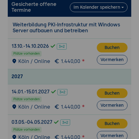
Gesicherte offene
Im Kalender speichern
Termine
6. Zertifikatregistrierung und Verteilung
Automatische Registrierung über
Weiterbildung PKI-Infrastruktur mit Windows
Gruppenrichtlinien für Domänenmitglieder
Server aufbauen und betreiben
Webregistrierung für manuelle
Zertifikatsanforderungen über den
13.10.-14.10.2026
Buchen
Browser
Plätze vorhanden
Zertifikatregistrierungswebdienst für
Vormerken
Köln / Online
1.440,00
Clients außerhalb der Domäne
2027
7. Sperrung und Gültigkeitsprüfung
Zertifikatsperrlisten erstellen,
14.01.-15.01.2027
Buchen
veröffentlichen und verteilen
Plätze vorhanden
Online-Responder für OCSP-basierte
Vormerken
Köln / Online
1.440,00
Statusabfragen in Echtzeit
Konfiguration von
03.05.-04.05.2027
Buchen
Sperrlistenverteilungspunkten und AIA-
Plätze vorhanden
Erweiterungen
Vormerken
Köln / Online
1.440,00