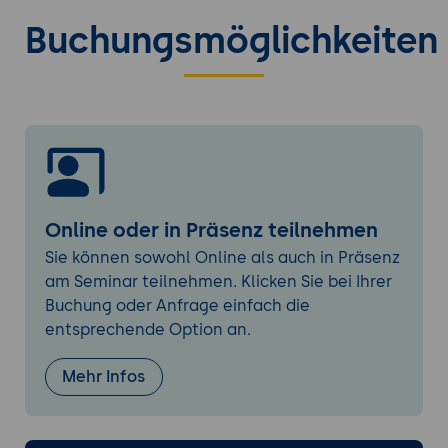
Entscheidung zwischen Unternehmens-CA
Buchungsmöglichkeiten
und eigenständiger CA
4. Installation und Grundkonfiguration
Voraussetzungen und Installationsschritte
der AD CS-Serverrolle
Konfiguration der Zertifizierungsstelle mit
Schlüssellänge und Gültigkeitsdauer
Absicherung der CA und Schutz des
Online oder in Präsenz teilnehmen
privaten Schlüssels
Sie können sowohl Online als auch in Präsenz
5. Zertifikatvorlagen verwalten
am Seminar teilnehmen. Klicken Sie bei Ihrer
Aufbau und Funktion von
Buchung oder Anfrage einfach die
Zertifikatvorlagen für verschiedene
entsprechende Option an.
Verwendungszwecke
Anpassung und Duplizierung von Vorlagen
Mehr Infos
für spezifische Anforderungen
Berechtigungen für die Registrierung durch
Benutzer und Computer