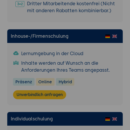
zertifikatsbasierte Authentifizierung
Dritter Mitarbeitende kostenfrei (Nicht
Absicherung von Webservern mit SSL/TLS-
mit anderen Rabatten kombinierbar.)
Zertifikaten
Verschlüsselung von E-Mails und
Dateisystem mit EFS
Inhouse-/Firmenschulung
Praxisübung
Einrichtung einer Zertifizierungsstelle und
Lernumgebung in der Cloud
Zertifikatsausstellung
Inhalte werden auf Wunsch an die
Die Teilnehmer installieren in einer
Anforderungen Ihres Teams angepasst.
Laborumgebung eine
Unternehmenszertifizierungsstelle. Sie
Präsenz
Online
Hybrid
konfigurieren Zertifikatvorlagen, richten
die automatische Registrierung ein und
Unverbindlich anfragen
stellen Zertifikate für Benutzer und
Computer aus. Die Funktionsfähigkeit wird
durch Anwendungstests überprüft.
Individualschulung