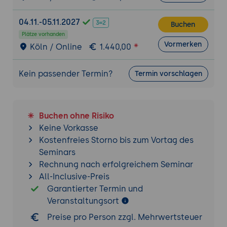
8. Netzwerkgeräte und TPM-Integration
04.11.-05.11.2027
Netzwerkgeräteregistrierungsdienst für
Buchen
Plätze vorhanden
Router und Geräte ohne Domänenkonto
Vormerken
Köln / Online
1.440,00
TPM-Schlüsselnachweis zur Bindung von
Zertifikaten an Hardware
Kein passender Termin?
Termin vorschlagen
Schutz vor Zertifikatsexport und
Identitätsdiebstahl
9. Betrieb und Wartung
Buchen ohne Risiko
Sicherung und Wiederherstellung der
Keine Vorkasse
Zertifizierungsstelle
Kostenfreies Storno bis zum Vortag des
Erneuerung von CA-Zertifikaten und
Seminars
Schlüsselwechsel
Rechnung nach erfolgreichem Seminar
Überwachung und Protokollierung mit
All-Inclusive-Preis
Windows-Ereignisanzeige
Garantierter Termin und
Veranstaltungsort
10. Typische Einsatzszenarien
Preise pro Person zzgl. Mehrwertsteuer
Smartcard-Anmeldung und