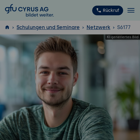
GFU Cyrus AG
Rückruf
Schulungen und Seminare
Netzwerk
S6177
ISTQB
®