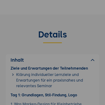
Was 2026 zählt, ist ein pragmatischer Einstieg, der
nach dem MVP-Prinzip vorgeht: Lieber heute ein
klares, einfaches Marken-Bild mit Logo, drei
Farben, zwei Schriften und einer kompletten
Geschäfts-Ausstattung haben, das im ganzen
Details
Betrieb durchgezogen werden kann, als in vier
Wochen ein Profi-Manual ohne Anwendung.
Inhalt
Ziele und Erwartungen der Teilnehmenden
Klärung individueller Lernziele und
Erwartungen für ein praxisnahes und
relevantes Seminar
Tag 1: Grundlagen, Stil-Findung, Logo
1. Was Marken-Design für Kleinbetriebe