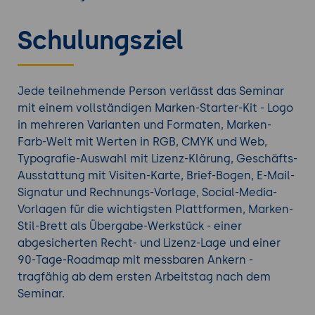
1.500 und 5.000 Euro, ein vollständiges Marken-
Manual zwischen 3.000 und 15.000 Euro. Für viele
Schulungsziel
Kleinbetriebe ist das die Hürde, an der die Marken-
Modernisierung scheitert.
Die Werkzeug-Welt hat sich 2026 deutlich
verändert. Canva Pro und Adobe Express bieten
Jede teilnehmende Person verlässt das Seminar
Vorlagen-Bibliotheken in Profi-Qualität, mit
mit einem vollständigen Marken-Starter-Kit - Logo
eigenen Marken-Kit-Funktionen für Klein-Gewerbe.
in mehreren Varianten und Formaten, Marken-
KI-Bild-Werkzeuge wie Adobe Firefly (rechtssicher
Farb-Welt mit Werten in RGB, CMYK und Web,
trainiert mit Commercial-Safe-Versprechen),
Typografie-Auswahl mit Lizenz-Klärung, Geschäfts-
Ideogram (besonders stark für Logos mit Text) und
Ausstattung mit Visiten-Karte, Brief-Bogen, E-Mail-
Recraft (Vektor-Ausgabe) erzeugen Marken-
Signatur und Rechnungs-Vorlage, Social-Media-
Inspirations-Bilder und Logo-Entwürfe auf Aufruf.
Vorlagen für die wichtigsten Plattformen, Marken-
Bunny Fonts liefert DSGVO-freundliche Web-
Stil-Brett als Übergabe-Werkstück - einer
Schriften ohne Google-Server-Verkehr. Looka,
abgesicherten Recht- und Lizenz-Lage und einer
Hatchful und Brandmark.io bieten KI-Logo-
90-Tage-Roadmap mit messbaren Ankern -
Werkstätten für den schnellen Einstieg. Pinterest
tragfähig ab dem ersten Arbeitstag nach dem
und Behance liefern unerschöpfliche Stil-
Seminar.
Inspiration.