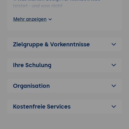
leistet - und was nicht
Drei Stufen des Marken-Designs im
Mehr anzeigen
Kleinbetrieb: einheitliches Erscheinen mit
Logo, Farben und Schrift (niedrigste
Schwelle), vollständige Geschäfts-
Ausstattung und Social-Media-Vorlagen
Zielgruppe & Vorkenntnisse
(mittlere Schwelle), Marken-Stil-Brett mit
Vorlagen und Anwendungs-Regeln
(höhere Schwelle).
Ihre Schulung
Typische Kleinbetrieb-Anwendungs-Fälle:
Marken-Auftritt für neue Gründung,
Modernisierung eines gewachsenen
Organisation
Auftritts, Aktualisierung nach
Inhaberinnen- oder Inhaber-Wechsel,
Schwerpunkt-Verschiebung des
Kostenfreie Services
Geschäfts-Modells, Vorbereitung für
Wachstum oder Verkauf.
Was eigenes Marken-Design heute gut