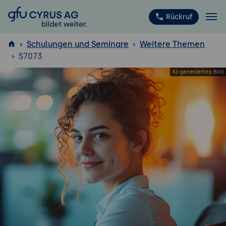
GFU Cyrus AG
Rückruf
Schulungen und Seminare
Weitere Themen
S7073
ISTQB
®