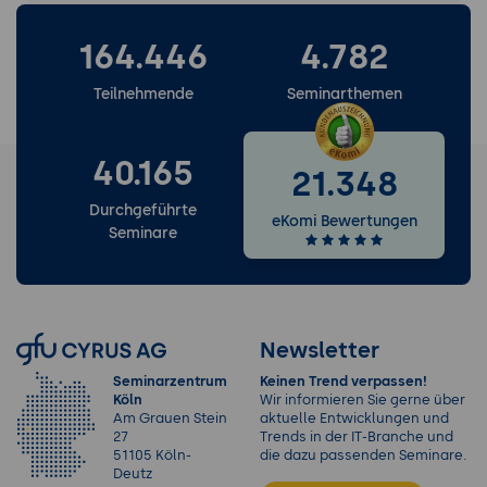
Satz formulieren.
Vorteile einer Inhouse Schulung
164.446
4.782
3. Stil-Findung mit Mood Board und KI-
Inspirations-Bildern
Teilnehmende
Seminarthemen
Mood Board in einfachen Worten: eine
Sammlung von Bildern, Farben, Schrift-
Beispielen und Atmosphären, die die
40.165
21.348
gewünschte Marken-Welt zeigt - als
Diskussions-Grundlage und Inspirations-
Durchgeführte
eKomi Bewertungen
Seminare
Anker.
Inspirations-Quellen: Pinterest (riesige
Bibliothek, mit Bedacht für gewerbliche
Verwendung), Behance und Dribbble
(Designer-Portfolios), Adobe Stock und
Newsletter
Unsplash (lizenzierte Bilder), eigene Foto-
Seminarzentrum
Keinen Trend verpassen!
Strecke.
Köln
Wir informieren Sie gerne über
Am Grauen Stein
aktuelle Entwicklungen und
KI-Inspirations-Bilder mit Midjourney v7,
27
Trends in der IT-Branche und
Adobe Firefly, Ideogram und Recraft:
51105 Köln-
die dazu passenden Seminare.
Deutz
Stimmungs-Bilder zum eigenen Marken-