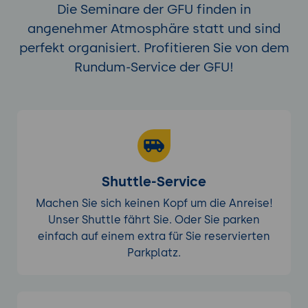
Die Seminare der GFU finden in
dasselbe Unternehmen aus Topic 3: Aus
angenehmer Atmosphäre statt und sind
einem /48 die 5 VLANs mit /64-Subnetzen
perfekt organisiert. Profitieren Sie von dem
planen (Subnetz-IDs analog zur IPv4-
VLAN-Struktur). Dual-Stack-Tabelle: VLAN |
Rundum-Service der GFU!
IPv4-Subnetz | IPv6-Subnetz | Gateway v4
| Gateway v6.
5. Multi-Standort-Adressplanung und
Summarization
Multi-Standort-Strategie: Jeder Standort
bekommt einen zusammenhängenden
Shuttle-Service
Adressblock, der am WAN-Router
Machen Sie sich keinen Kopf um die Anreise!
summariert wird. Beispiel: Standort A =
Unser Shuttle fährt Sie. Oder Sie parken
10.1.0.0/16, Standort B = 10.2.0.0/16,
einfach auf einem extra für Sie reservierten
Standort C = 10.3.0.0/16 -> WAN-Routing
Parkplatz.
mit 3 Routen statt Hunderten.
Adressblock-Zuweisung pro Standort:
Standort-Größe berücksichtigen