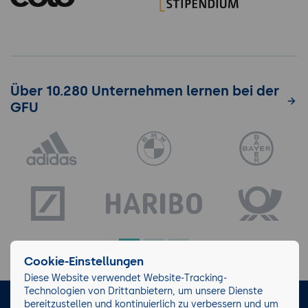
Über 10.280 Unternehmen lernen bei der
GFU
Cookie-Einstellungen
Diese Website verwendet Website-Tracking-
Technologien von Drittanbietern, um unsere Dienste
bereitzustellen und kontinuierlich zu verbessern und um
LinkedIn
Instagram
Facebook