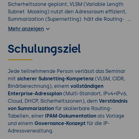
Sicherheitszone geplant, VLSM (Variable Length
Subnet Masking) nutzt den Adressraum effizient,
Summarization (Supernetting) hält die Routing-
Tabellen klein, IPv6-Integration wird von Anfang
Mehr anzeigen
an mitgedacht und ein IPAM-System dokumentiert
jeden zugewiesenen Bereich.
Schulungsziel
Dieses zweitägige Seminar verbindet Subnetting-
Handwerk (rechnen können) mit Adressplan-
Design (planen können) - vom einzelnen /24-
Subnetz bis zum Enterprise-Adressplan mit Multi-
Jede teilnehmende Person verlässt das Seminar
Standort, DMZ, Cloud-Anbindung und IPv6-Dual-
mit
sicherer Subnetting-Kompetenz
(VLSM, CIDR,
Stack.
Binärberechnung), einem
vollständigen
Enterprise-Adressplan
(Multi-Standort, IPv4+IPv6,
Cloud, DHCP, Sicherheitszonen), dem
Verständnis
Finden Sie den richtigen
Netzwerk Kurs
aus
von Summarization
für skalierbare Routing-
unserem Portfolio.
Tabellen, einer
IPAM-Dokumentation
als Vorlage
und einem
Governance-Konzept
für die IP-
Adressverwaltung.