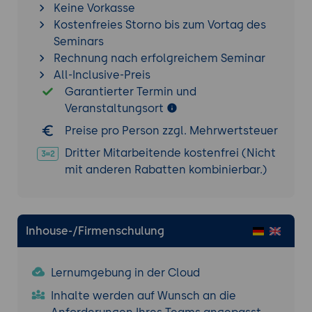
Keine Vorkasse
zusammenhängenden Adressblock, der
Kostenfreies Storno bis zum Vortag des
summarierbar ist.
Seminars
VLAN-zu-Subnetz-Mapping: Ein VLAN = ein
Rechnung nach erfolgreichem Seminar
Subnetz. VLAN-Nummern und Subnetz-
All-Inclusive-Preis
Zuordnung standardisieren (z.B. VLAN 10 =
Garantierter Termin und
Management = x.x.10.0/24, VLAN 20 =
Veranstaltungsort
Server = x.x.20.0/24, VLAN 100 = Clients =
Preise pro Person zzgl. Mehrwertsteuer
x.x.100.0/23).
Dritter Mitarbeitende kostenfrei (Nicht
Sicherheitszonen: Trennung durch
mit anderen Rabatten kombinierbar.)
Subnetze und Firewall-Regeln. DMZ
(öffentlich erreichbare Dienste), Server-
LAN (interne Server), Client-LAN
(Arbeitsplätze), Management-VLAN
Inhouse-/Firmenschulung
(Switches, APs, iLO/iDRAC), IoT/OT-Netz
(Gebäudetechnik, Produktionsanlagen),
Gäste-WLAN (isoliert).
Lernumgebung in der Cloud
DHCP-Scoping: DHCP-Bereiche passend
Inhalte werden auf Wunsch an die
zu Subnetzen planen - nicht den