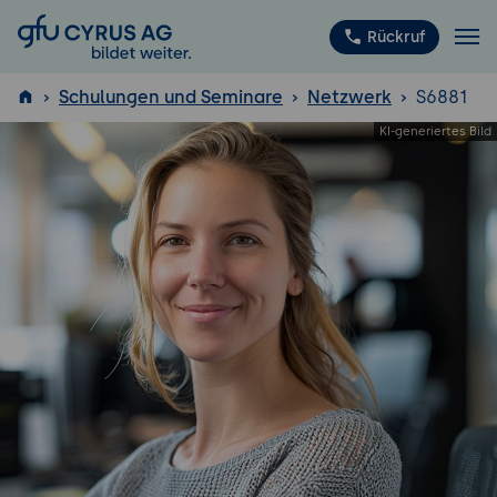
GFU Cyrus AG
Rückruf
Schulungen und Seminare
Netzwerk
S6881
ISTQB
®