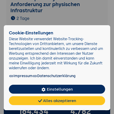
Anforderung zur physischen
Infrastruktur
2 Tage
Cookie-Einstellungen
Netzwerktechnik verstehen: der
Diese Website verwendet Website-Tracking-
Praxiseinstieg
Technologien von Drittanbietern, um unsere Dienste
bereitzustellen und kontinuierlich zu verbessern und um
2 Tage
Werbung entsprechend den Interessen der Nutzer
anzuzeigen. Ich bin damit einverstanden und kann
meine Einwilligung jederzeit mit Wirkung für die Zukunft
widerrufen oder ändern.
Netzwerktechnik komplett
Impressum
Datenschutzerklärung
5 Tage
Einstellungen
Alles akzeptieren
Chat
KI-
FAQ
Teilen
Cookies
frei
Berater
164.434
4.782