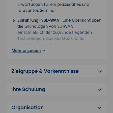
Erwartungen für ein praxisnahes und
relevantes Seminar
Einführung in SD-WAN
: Eine Übersicht über
die Grundlagen von SD-WAN,
einschließlich der zugrunde liegenden
Technologien, des Marktes und der
Vorteile, die es bietet.
Mehr anzeigen
Architektur von SD-WAN
: Eine tiefere
Analyse der SD-WAN-Architektur,
einschließlich der verschiedenen
Zielgruppe & Vorkenntnisse
Komponenten, die in einem SD-WAN-
System enthalten sind, wie z.B. Router,
Controller und Gateways.
Ihre Schulung
SD-WAN-Funktionen
: Eine Erklärung der
wichtigsten Funktionen von SD-WAN, wie
z.B. Virtualisierung von
Organisation
Netzwerkverbindungen, automatisierte