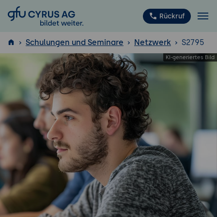
GFU Cyrus AG
Rückruf
Schulungen und Seminare
Netzwerk
S2795
ISTQB
®