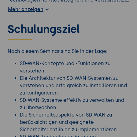
kann auch dazu beitragen, die Netzwerkleistung
Mehr anzeigen
zu verbessern, indem es automatisierte
Funktionen bereitstellt, die den Verkehr dynamisch
Schulungsziel
und effektiver steuern.
Noch nicht das, was Sie suchen? Wir haben
bestimmt einen passenden
Netzwerk Kurs
für Sie
Nach diesem Seminar sind Sie in der Lage:
im Seminarportfolio.
SD-WAN-Konzepte und -Funktionen zu
verstehen
Die Architektur von SD-WAN-Systemen zu
verstehen und erfolgreich zu installieren und
zu konfigurieren
SD-WAN-Systeme effektiv zu verwalten und
zu überwachen
Die Sicherheitsaspekte von SD-WAN zu
berücksichtigen und geeignete
Sicherheitsrichtlinien zu implementieren
SD-WAN-Technologien in realen