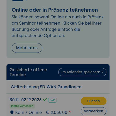
SD-WAN, einschließlich der
Anwendungssicherheit,
Online oder in Präsenz teilnehmen
Netzwerksicherheit und der
Sie können sowohl Online als auch in Präsenz
Sicherheitsrichtlinien, die in einem SD-
am Seminar teilnehmen. Klicken Sie bei Ihrer
WAN-System implementiert werden
Buchung oder Anfrage einfach die
können.
entsprechende Option an.
Migration auf SD-WAN
: Eine Anleitung zur
Mehr Infos
Migration von bestehenden
Netzwerkumgebungen auf SD-WAN-
Systeme, einschließlich bewährter
Verfahren, Herausforderungen und Tipps
Gesicherte offene
Im Kalender speichern
für eine erfolgreiche Migration.
Termine
Zukunft von SD-WAN
: Ein Ausblick auf die
Weiterbildung SD-WAN Grundlagen
zukünftige Entwicklung von SD-WAN und
wie es sich in der Netzwerklandschaft der
30.11.-02.12.2026
Buchen
Zukunft positionieren wird.
Plätze vorhanden
Vormerken
Köln / Online
2.030,00