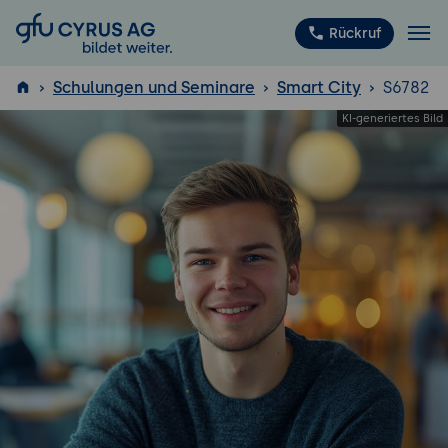
GFU Cyrus AG
Rückruf
Schulungen und Seminare
Smart City
S6782
ISTQB
®