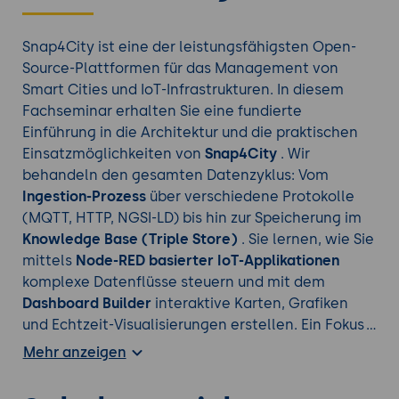
Snap4City ist eine der leistungsfähigsten Open-
Source-Plattformen für das Management von
Smart Cities und IoT-Infrastrukturen. In diesem
Fachseminar erhalten Sie eine fundierte
Einführung in die Architektur und die praktischen
Einsatzmöglichkeiten von
Snap4City
. Wir
behandeln den gesamten Datenzyklus: Vom
Ingestion-Prozess
über verschiedene Protokolle
(MQTT, HTTP, NGSI-LD) bis hin zur Speicherung im
Knowledge Base (Triple Store)
. Sie lernen, wie Sie
mittels
Node-RED basierter IoT-Applikationen
komplexe Datenflüsse steuern und mit dem
Dashboard Builder
interaktive Karten, Grafiken
und Echtzeit-Visualisierungen erstellen. Ein Fokus
liegt auf der Einhaltung von
FIWARE-Standards
und
Mehr anzeigen
der Nutzung von Daten für Vorhersagemodelle und
Entscheidungsunterstützung im urbanen Raum.