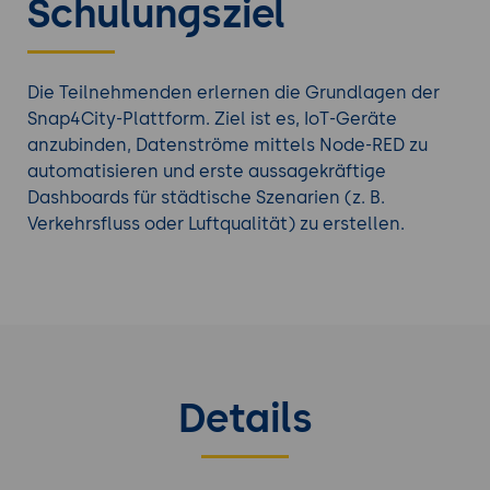
Schulungsziel
Kommunen profitieren von einer
herstellerunabhängigen Lösung (Open Source),
der Fähigkeit zur datenbasierten
Entscheidungsfindung in Echtzeit und einer
Die Teilnehmenden erlernen die Grundlagen der
skalierbaren Infrastruktur, die für künftige Smart-
Snap4City-Plattform. Ziel ist es, IoT-Geräte
City-Herausforderungen gerüstet ist.
anzubinden, Datenströme mittels Node-RED zu
automatisieren und erste aussagekräftige
Entdecken Sie auch unsere anderen
Smart City
Dashboards für städtische Szenarien (z. B.
Weiterbildungen
.
Verkehrsfluss oder Luftqualität) zu erstellen.
Details