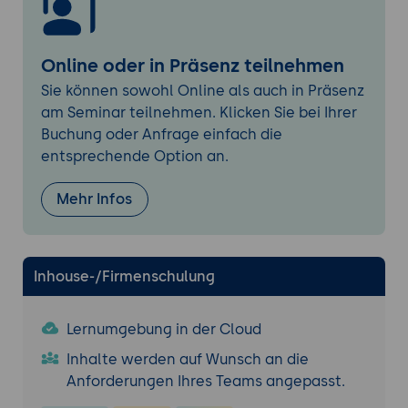
urbanen Kontext versteht (Triples).
Service Map:
Geografische Suche nach
Online oder in Präsenz teilnehmen
POIs, Sensoren und Infrastruktur.
Querying:
Abfragen von Daten mittels
Sie können sowohl Online als auch in Präsenz
SPARQL und API-Aufrufen.
am Seminar teilnehmen. Klicken Sie bei Ihrer
Buchung oder Anfrage einfach die
5. Dashboard Builder: Grundlagen
entsprechende Option an.
Widgets:
Einsatz von Karten (GIS), Tachos,
Liniendiagrammen und Tabellen.
Mehr Infos
Interaktivität:
Verknüpfung von Benutzer-
Eingaben mit Datenabfragen.
Responsive Design:
Dashboards für
Inhouse-/Firmenschulung
Desktop, Tablet und mobile Endgeräte
optimieren.
Lernumgebung in der Cloud
6. Geodaten und Karten-Integration
Inhalte werden auf Wunsch an die
GIS-Layer:
Einbindung von WMS/WFS-
Anforderungen Ihres Teams angepasst.
Diensten und OpenStreetMap.