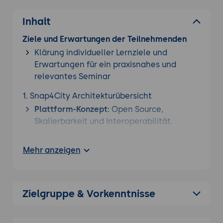
Inhalt
Ziele und Erwartungen der Teilnehmenden
Klärung individueller Lernziele und
Erwartungen für ein praxisnahes und
relevantes Seminar
1. Snap4City Architekturübersicht
Plattform-Konzept:
Open Source,
Skalierbarkeit und Interoperabilität.
Komponenten:
IoT Directory, Knowledge
Base, Dashboard Builder und Resource
Mehr anzeigen
Manager.
FIWARE-Konformität:
Die Rolle von
Context Brokern (Orion) und
Zielgruppe & Vorkenntnisse
Datenmodellen.
2. Daten-Ingestion und Protokolle