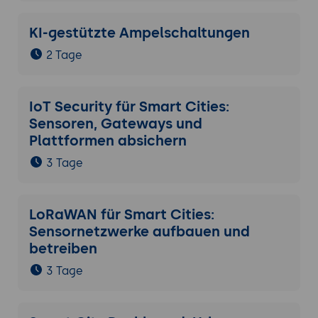
Benachrichtigung via Mail/Telegram.
Visual-Task:
Bau eines Multi-Layer-
KI-gestützte Ampelschaltungen
Dashboards für ein Stadtviertel.
2 Tage
Final Roadmap:
Planung der Skalierung
vom Pilotprojekt zur stadtweiten Lösung.
IoT Security für Smart Cities:
Sensoren, Gateways und
Plattformen absichern
3 Tage
LoRaWAN für Smart Cities:
Sensornetzwerke aufbauen und
betreiben
3 Tage