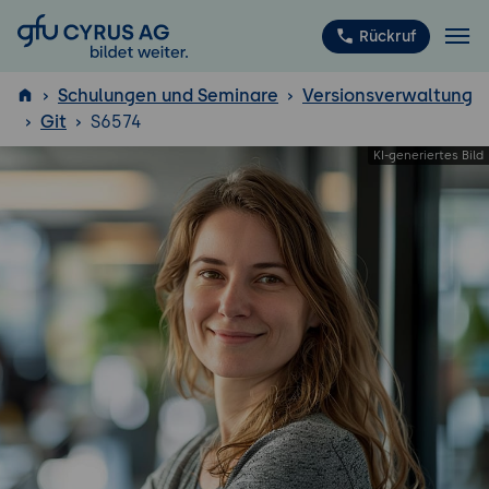
GFU Cyrus AG
Rückruf
Schulungen und Seminare
Versionsverwaltung
Git
S6574
ISTQB
®