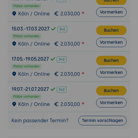
Buchen
Versionen sicher durchlaufen.
Plätze vorhanden
Zero-Downtime-Upgrades:
Aktualisierung
Vormerken
Köln / Online
2.030,00
ohne Unterbrechung für die Entwickler.
Troubleshooting:
Log-Analyse und
15.03.-17.03.2027
Buchen
Recovery bei fehlgeschlagenen Upgrades.
Plätze vorhanden
Vormerken
Köln / Online
2.030,00
8. Integriertes Monitoring und Health-Checks
Prometheus & Grafana:
Nutzung der
17.05.-19.05.2027
integrierten Metrik-Visualisierung.
Buchen
Plätze vorhanden
Alertmanager:
Benachrichtigung bei
Vormerken
Köln / Online
2.030,00
kritischer CPU-Last oder Disk-Usage.
Logs & Tracing:
Systemlogs effektiv mit
19.07.-21.07.2027
Buchen
gitlab-ctl tail auswerten.
Plätze vorhanden
Vormerken
9. Praxis-Workshop: "The Hardened Instance"
Köln / Online
2.030,00
Workshop:
Installation einer Instanz mit
SSL-Verschlüsselung und LDAP-Login.
Kein passender Termin?
Termin vorschlagen
Security-Task:
Konfiguration von License-
Management und Compliance-Policies.