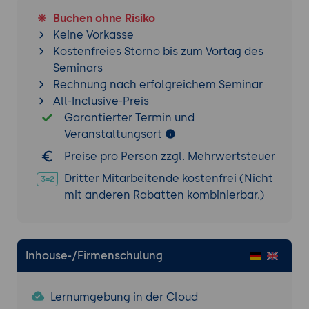
Recovery-Task:
Durchführung eines Full-
Buchen ohne Risiko
Restores auf einem leeren System.
Keine Vorkasse
Final Roadmap:
Migrationsstrategie von
Kostenfreies Storno bis zum Vortag des
GitLab.com zur Self-Hosted-Instanz.
Seminars
Rechnung nach erfolgreichem Seminar
All-Inclusive-Preis
Garantierter Termin und
Veranstaltungsort
Preise pro Person zzgl. Mehrwertsteuer
Dritter Mitarbeitende kostenfrei (Nicht
mit anderen Rabatten kombinierbar.)
Inhouse-/Firmenschulung
Lernumgebung in der Cloud