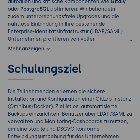
aufbauen und kritische Komponenten wie
Gitaly
oder
PostgreSQL
optimieren. Wir behandeln
zudem unterbrechungsfreie Upgrades und die
nahtlose Einbindung in Ihre bestehende
Enterprise-Identitätsinfrastruktur (LDAP/SAML).
Unternehmen profitieren von voller
Datensouveränität (Eigentum am Code), der
Mehr anzeigen
Erfüllung strengster Compliance-Vorgaben und
einer hochverfügbaren Infrastruktur, die das
Schulungsziel
Herzstück der Softwareentwicklung zuverlässig
schützt.
Auf der Suche nach einem anderen
Git Training
?
Die Teilnehmenden erlernen die sichere
Installation und Konfiguration einer GitLab-Instanz
(Omnibus/Docker). Ziel ist es, automatisierte
Backups einzurichten, Benutzer über LDAP/SAML zu
verwalten und Monitoring-Dashboards zu nutzen,
um eine stabile und DSGVO-konforme
Entwicklungsumgebung für das Unternehmen