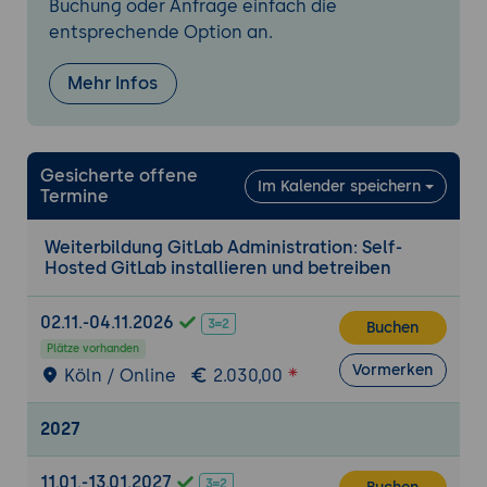
Buchung oder Anfrage einfach die
Rake-Tasks:
Automatisierung von Backups
entsprechende Option an.
(Datenbank, Repos, Secrets).
Point-in-Time Recovery:
Strategien zur
Mehr Infos
Minimierung von Datenverlusten.
GitLab Geo:
Multi-Site-Replikation für
weltweit verteilte Teams und DR.
Gesicherte offene
Im Kalender speichern
Termine
6. High Availability (HA) und Skalierung
Multi-Node-Setup:
Trennung von
Weiterbildung GitLab Administration: Self-
Application- und Database-Servern.
Hosted GitLab installieren und betreiben
Load Balancing:
Konfiguration für hohe
parallele Zugriffszahlen.
02.11.-04.11.2026
Buchen
Sidekiq-Queues:
Priorisierung von
Plätze vorhanden
Hintergrundjobs (Mail-Versand vs. CI-
Vormerken
Köln / Online
2.030,00
Pipelines).
2027
7. Upgrades und Lifecycle-Management
Upgrade-Pfade:
Major- und Minor-
11.01.-13.01.2027