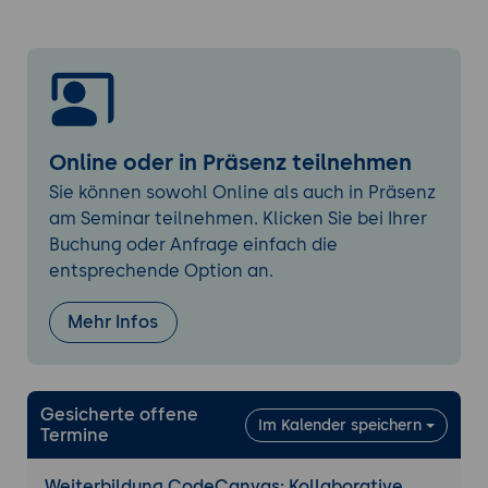
das Dashboard von CodeCanvas.
Projektstruktur und Repository-
Einrichtung:
Wie man Projekte und
Repositories in CodeCanvas organisiert
und Versionen verwaltet. Einführung in die
Strukturierung von Projekten, die
Online oder in Präsenz teilnehmen
Zuweisung von Rollen und
Sie können sowohl Online als auch in Präsenz
Berechtigungen.
am Seminar teilnehmen. Klicken Sie bei Ihrer
Integration externer Dienste:
Überblick
Buchung oder Anfrage einfach die
über die Integration von externen
entsprechende Option an.
Diensten wie GitHub, GitLab oder
Bitbucket, um bestehende Repositories in
Mehr Infos
CodeCanvas zu nutzen. Einrichtung von
CI/CD-Pipelines zur Automatisierung der
Tests und Bereitstellung.
Gesicherte offene
Im Kalender speichern
Termine
Praxisübung 1: Einrichtung eines Projekts und
eines Repositorys in CodeCanvas
Weiterbildung CodeCanvas: Kollaborative