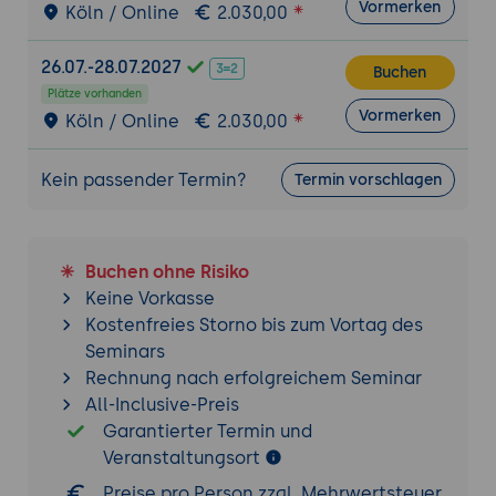
Vormerken
Köln / Online
2.030,00
von Git in CodeCanvas. Wie man
Codeänderungen verfolgt, synchronisiert
26.07.-28.07.2027
und speichert.
Buchen
Plätze vorhanden
Branch-Management und
Vormerken
Köln / Online
2.030,00
Zusammenarbeit:
Einführung in das
Branch-Management und die Erstellung
Kein passender Termin?
Termin vorschlagen
von Branches für Feature-Entwicklung,
Bugfixes und Releases. Überblick über die
Verwaltung von Branches und die
Organisation von Entwicklungsprozessen.
Buchen ohne Risiko
Merge- und Pull-Requests:
Wie man
Keine Vorkasse
Merge- und Pull-Requests erstellt, um
Kostenfreies Storno bis zum Vortag des
Code-Änderungen in das Hauptprojekt zu
Seminars
integrieren. Einführung in die Arbeit mit
Rechnung nach erfolgreichem Seminar
Konflikten und deren Lösung, um die Code-
All-Inclusive-Preis
Qualität sicherzustellen.
Garantierter Termin und
Rollback und Wiederherstellung von
Veranstaltungsort
Änderungen:
Überblick über die
Preise pro Person zzgl. Mehrwertsteuer