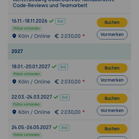
Ziel der Übung:
Die Teilnehmenden lernen,
Code-Reviews und Teamarbeit
wie sie ein Projekt in CodeCanvas
einrichten, ein Repository erstellen und
16.11.-18.11.2026
Buchen
erste Aufgaben definieren.
Plätze vorhanden
Projektbeschreibung:
Die Teilnehmenden
Vormerken
Köln / Online
2.030,00
erstellen ein neues Projekt, richten ein
Repository ein, importieren Code und
2027
strukturieren Aufgaben für die
Zusammenarbeit im Team.
18.01.-20.01.2027
Buchen
Tools:
CodeCanvas, Git-Integration.
Plätze vorhanden
Ergebnisse:
Die Teilnehmenden haben
Vormerken
Köln / Online
2.030,00
erfolgreich ein Projekt eingerichtet, ein
Repository erstellt und erste Aufgaben für
22.03.-24.03.2027
Buchen
die kollaborative Arbeit angelegt.
Plätze vorhanden
Vormerken
Köln / Online
2.030,00
Versionskontrolle und Branch-Management
Grundlagen der Versionskontrolle:
24.05.-26.05.2027
Buchen
Einführung in die Grundlagen der
Plätze vorhanden
Versionskontrolle und die Funktionsweise