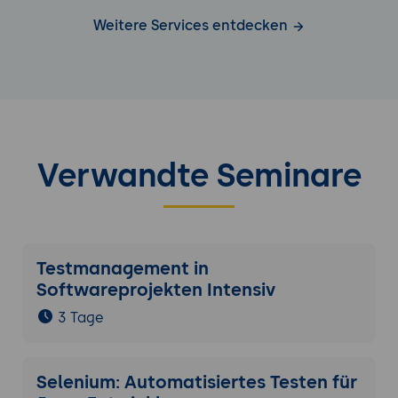
organisiert, um die Integrität und
Weitere Services entdecken
Verfügbarkeit der Projektdaten zu
gewährleisten.
Auditierung und Aktivitätsüberwachung:
Einführung in die Auditierung und
Überwachung von Benutzeraktivitäten in
CodeCanvas, um die Sicherheit und
Verwandte Seminare
Compliance zu gewährleisten.
Testmanagement in
Softwareprojekten Intensiv
3 Tage
Selenium: Automatisiertes Testen für