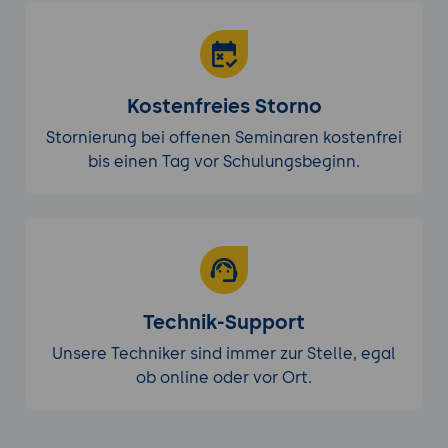
Kanban- und Scrum-Boards.
Meilensteine und Deadlines setzen:
Wie
man Projektmeilensteine und Deadlines
festlegt, um den Projektfortschritt und die
Kostenfreies Storno
Termintreue sicherzustellen.
Reporting und Analyse-Tools:
Einführung in
Stornierung bei offenen Seminaren kostenfrei
die Reporting-Tools von CodeCanvas zur
bis einen Tag vor Schulungsbeginn.
Analyse von Projektfortschritt,
Entwicklerproduktivität und Codequalität.
Sicherheit und Benutzerverwaltung in
CodeCanvas
Zugriffskontrolle und Berechtigungen:
Technik-Support
Überblick über die Berechtigungsstufen in
CodeCanvas und wie man Benutzern
Unsere Techniker sind immer zur Stelle, egal
gezielte Zugriffsrechte auf Projekte und
ob online oder vor Ort.
Repositories gibt.
Datensicherheit und Backups:
Wie
CodeCanvas Datensicherheit und Backups