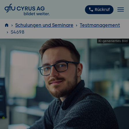
GFU Cyrus AG
Rückruf
Schulungen und Seminare
Testmanagement
S4698
ISTQB
®