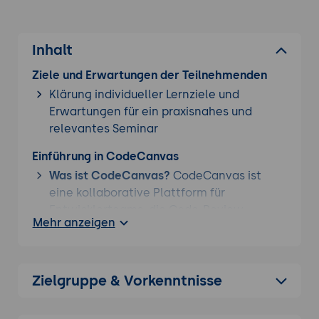
Inhalt
Ziele und Erwartungen der Teilnehmenden
Klärung individueller Lernziele und
Erwartungen für ein praxisnahes und
relevantes Seminar
Einführung in CodeCanvas
Was ist CodeCanvas?
CodeCanvas ist
eine kollaborative Plattform für
Entwicklerteams, die Code-Review,
Mehr anzeigen
Versionskontrolle, Projektmanagement
und Teamkommunikation in einer
Umgebung vereint. Es optimiert den
Workflow in agilen Teams und hilft dabei,
Zielgruppe & Vorkenntnisse
die Codequalität und Produktivität zu
steigern.