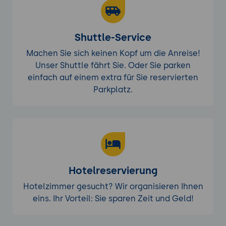
Fehlererkennung und Benachrichtigungen:
Einführung in die Fehlermeldungs- und
Benachrichtigungssysteme von
Shuttle-Service
CodeCanvas, um Entwickler über
Probleme im Build- und Deployment-
Machen Sie sich keinen Kopf um die Anreise!
Prozess zu informieren.
Unser Shuttle fährt Sie. Oder Sie parken
einfach auf einem extra für Sie reservierten
Projektmanagement und Aufgabenverteilung
Parkplatz.
Agiles Projektmanagement in
CodeCanvas:
Einführung in agile
Methoden und deren Umsetzung in
CodeCanvas. Überblick über Sprint-
Planung, Aufgabenverwaltung und
Backlog-Management.
Hotelreservierung
Aufgabenverteilung und
Fortschrittsverfolgung:
Wie man
Hotelzimmer gesucht? Wir organisieren Ihnen
Aufgaben erstellt, ihnen Verantwortliche
eins. Ihr Vorteil: Sie sparen Zeit und Geld!
zuweist und den Fortschritt im Projekt
verfolgt. Einführung in die Nutzung von