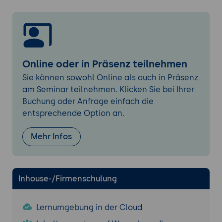
Updates.
Interruption Management:
Wie man den IC
und die Techniker vor unnötigen Fragen
schützt.
4. War Room Management (Virtual &
Online oder in Präsenz teilnehmen
Physical)
Sie können sowohl Online als auch in Präsenz
Setup:
Strukturierung von Slack-Channels,
am Seminar teilnehmen. Klicken Sie bei Ihrer
Zoom-Calls oder physischen Räumen.
Buchung oder Anfrage einfach die
Moderation:
Rederecht vergeben,
entsprechende Option an.
Hypothesen sammeln und Fokus auf die
"Next Steps".
Mehr Infos
Psychologische Sicherheit:
De-Eskalation
bei hitzigen Diskussionen im Team.
Inhouse-/Firmenschulung
5. Delegation und Aufgabensteuerung
Micro-Management vermeiden:
Ziele
vorgeben, keine Tastaturanschläge.
Lernumgebung in der Cloud
Time-Boxing:
Aufgaben mit klaren