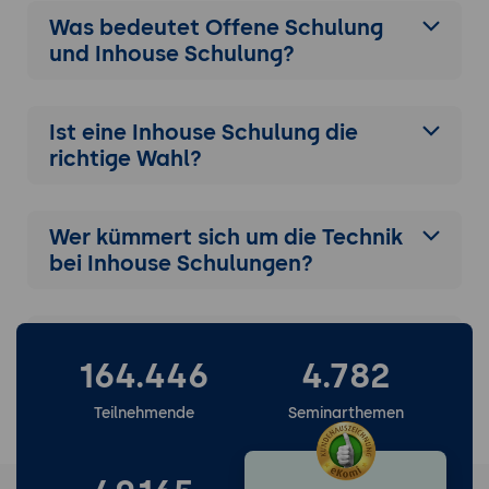
Was bedeutet Offene Schulung
Das Übergabe-Protokoll:
Aktueller Status,
und Inhouse Schulung?
Hypothesen, was wurde probiert, offene
Tasks.
Kontinuität:
Sicherstellung, dass kein
Ist eine Inhouse Schulung die
Wissen beim Schichtwechsel verloren
richtige Wahl?
geht.
8. Stakeholder-Management & De-Eskalation
C-Level Updates:
Wie man Management-
Wer kümmert sich um die Technik
Erwartungen steuert, ohne die Lösung zu
bei Inhouse Schulungen?
verzögern.
External Communication:
Vorteile einer Inhouse Schulung
Zusammenarbeit mit PR/Support für
164.446
4.782
Kunden-Benachrichtigungen.
Customer Empathy:
Den geschäftlichen
Teilnehmende
Seminarthemen
Impact in technische Prioritäten
übersetzen.