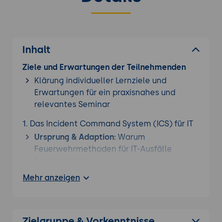
Inhalt
Ziele und Erwartungen der Teilnehmenden
Klärung individueller Lernziele und
Erwartungen für ein praxisnahes und
relevantes Seminar
1. Das Incident Command System (ICS) für IT
Ursprung & Adaption:
Warum
Feuerwehrmethoden für IT-Ausfälle
funktionieren.
Die Trennung der Rollen:
IC (Leitung),
Mehr anzeigen
Scribe (Protokoll), Deputy und Subject
Matter Experts (SMEs).
Mandat des IC:
Warum der Commander
Zielgruppe & Vorkenntnisse