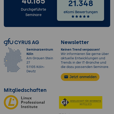
40.165
9. Praxis-Simulation: Der "Black Friday" Ausfall
21.348
Workshop:
Live-Simulation eines massiven
Durchgeführte
eKomi Bewertungen
Plattform-Ausfalls unter Zeitdruck.
Seminare
Role-Play:
Jeder Teilnehmer übernimmt
einmal die Rolle des IC.
Feedback-Schleife:
Analyse der
Kommunikationsfehler und
Newsletter
Entscheidungsqualität.
Seminarzentrum
Keinen Trend verpassen!
Final Review:
Erstellung eines "Personal IC
Köln
Wir informieren Sie gerne über
Playbooks" für den nächsten Einsatz.
Am Grauen Stein
aktuelle Entwicklungen und
27
Trends in der IT-Branche und
51105 Köln-
die dazu passenden Seminare.
Deutz
Jetzt anmelden
Mitgliedschaften