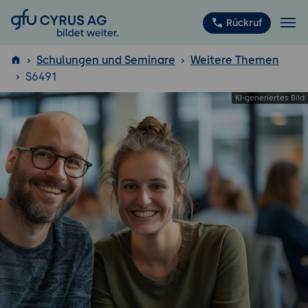
GFU Cyrus AG
Rückruf
Schulungen und Seminare
Weitere Themen
S6491
ISTQB
®