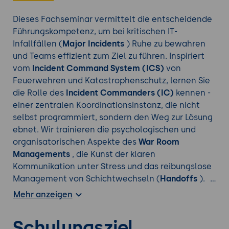
Dieses Fachseminar vermittelt die entscheidende
Führungskompetenz, um bei kritischen IT-
Infallfällen (
Major Incidents
) Ruhe zu bewahren
und Teams effizient zum Ziel zu führen. Inspiriert
vom
Incident Command System (ICS)
von
Feuerwehren und Katastrophenschutz, lernen Sie
die Rolle des
Incident Commanders (IC)
kennen -
einer zentralen Koordinationsinstanz, die nicht
selbst programmiert, sondern den Weg zur Lösung
ebnet. Wir trainieren die psychologischen und
organisatorischen Aspekte des
War Room
Managements
, die Kunst der klaren
Kommunikation unter Stress und das reibungslose
Management von Schichtwechseln (
Handoffs
).
Unternehmen profitieren von einer massiv
Mehr anzeigen
verkürzten MTTR, einer verbesserten Fehlerkultur
und dem Schutz ihrer wertvollsten Mitarbeiter vor
Schulungsziel
Burnout durch strukturierte, angstfreie